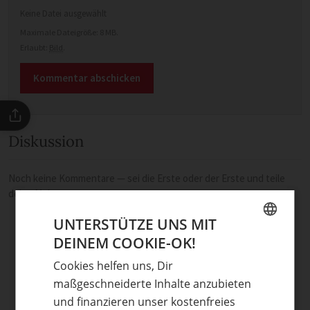
Keine Datei ausgewählt
Maximale Dateigröße: 8 MB.
Erlaubt:
Bild
.
Diskussion
Noch keine Kommentare — sei die Erste oder der Erste und teile
deine Meinung.
UNTERSTÜTZE UNS MIT
DEINEM COOKIE-OK!
GERMAN
Cookies helfen uns, Dir
ENGLISH
maßgeschneiderte Inhalte anzubieten
und finanzieren unser kostenfreies