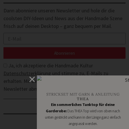
Dann abonniere unseren Newsletter und hole dir die
coolsten DIY-Ideen und News aus der Handmade Szene
frisch auf deinen Desktop – ganz bequem per Mail.
Abonnieren
Ja, ich akzeptiere die Handmade Kultur
Datenschutzerklärung
und stimme zu, E-Mails zu
erhalten. Mir bewusst ist, dass ich mich jederzeit vom
Newsletter abmelden kann.
STRICKSET MIT GARN & ANLEITUNG
THEA
Ein sommerliches Tanktop für deine
NOCH MEHR:
Garderobe:
Das THEA Top wird von oben nach
unten gestrickt und kann in der Länge ganz einfach
angepasst werden.