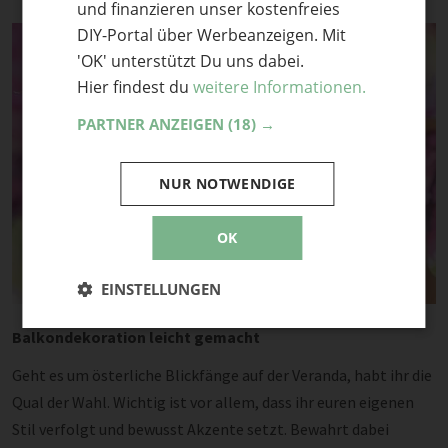
und finanzieren unser kostenfreies
DIY-Portal über Werbeanzeigen. Mit
'OK' unterstützt Du uns dabei.
Hier findest du
weitere Informationen.
PARTNER ANZEIGEN
(18) →
NUR NOTWENDIGE
OK
EINSTELLUNGEN
Balkondekoration leicht gemacht
Geht es um österliche Blickfänge auf der Veranda, habt ihr die
Qual der Wahl. Wichtig ist vor allem, dass ihr euren eigenen
Stil verfolgt und bewusst Akzente setzt. Bewahrt dabei