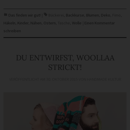
Das finden wir gut!
|
Bäckerei
,
Backkurse
,
Blumen
,
Deko
,
Fimo
,
Häkeln
,
Kinder
,
Nähen
,
Ostern
,
Tasche
,
Wolle
|
Einen Kommentar
schreiben
DU ENTWIRFST, WOOLLAA
STRICKT!
VERÖFFENTLICHT AM
30. OKTOBER 2015
VON
HANDMADE KULTUR