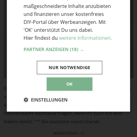
maßgeschneiderte Inhalte anzubieten
und finanzieren unser kostenfreies
DIY-Portal über Werbeanzeigen. Mit
'OK' unterstützt Du uns dabei.
Hier findest du
weitere Informationen.
PARTNER ANZEIGEN
(18) →
NUR NOTWENDIGE
OK
Ostern naht mit großen Hopsern…. *** Und im Hause 107qm
sind diese Eier ins (Kartoffel-) Netz gegangen. *** In
EINSTELLUNGEN
der Häkeltasche von tanjasteinbach könnt Ihr Eure
Ostereinkäufe nachhause tragen, wenn Ihr Euch mit dem
Häkeln beeilt. *** Bei soulsister meets friends …
weiterlesen