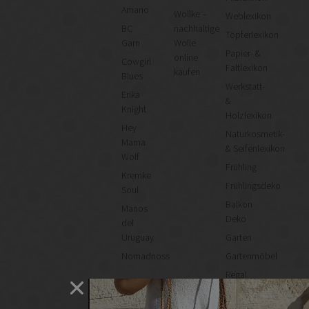
Amano
Wollke –
Weblexikon
BC
nachhaltige
Töpferlexikon
Garn
Wolle
Papier- &
online
Cowgirl
Faltlexikon
kaufen
Blues
Werkstatt-
Erika
&
Knight
Holzlexikon
Hey
Naturkosmetik-
Mama
& Seifenlexikon
Wolf
Frühling
Kremke
Frühlingsdeko
Soul
Balkon
Manos
Deko
del
Uruguay
Garten
Nomadnoss
Gartenmöbel
Regal
selber
machen