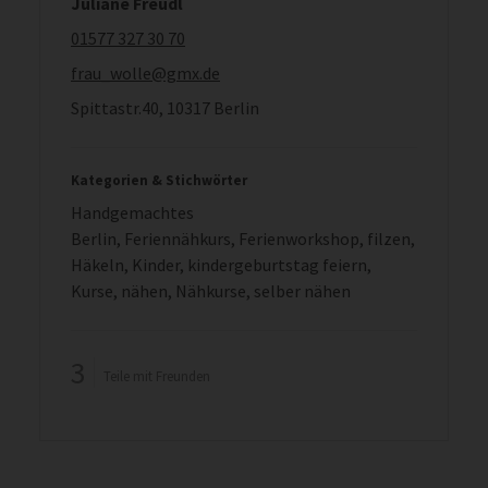
Juliane Freudl
01577 327 30 70
frau_wolle@gmx.de
Spittastr.40, 10317 Berlin
Kategorien & Stichwörter
Handgemachtes
Berlin
,
Feriennähkurs
,
Ferienworkshop
,
filzen
,
Häkeln
,
Kinder
,
kindergeburtstag feiern
,
Kurse
,
nähen
,
Nähkurse
,
selber nähen
3
Teile mit Freunden