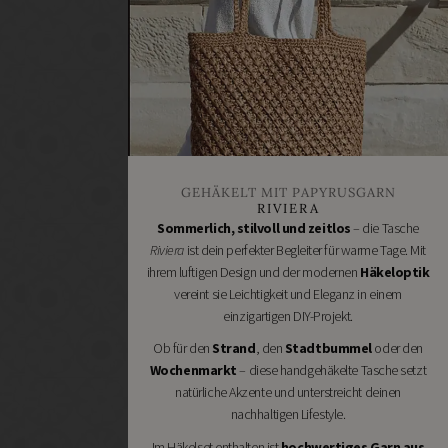
Heimwerken
Renovieren
DIY
GESCHÄFTE
Bastelbedarf
Stoffgeschäfte
Wollgeschäfte
GEHÄKELT MIT PAPYRUSGARN
Handgemachtes
RIVIERA
Schneidereibedarf
Sommerlich, stilvoll und zeitlos
– die Tasche
Riviera
ist dein perfekter Begleiter für warme Tage. Mit
Handarbeitszubehör
ihrem luftigen Design und der modernen
Häkeloptik
DIY
vereint sie Leichtigkeit und Eleganz in einem
Online
einzigartigen DIY-Projekt.
Shops
Ob für den
Strand
, den
Stadtbummel
oder den
Schmuckzubehör
Wochenmarkt
– diese handgehäkelte Tasche setzt
Nähmaschinen
natürliche Akzente und unterstreicht deinen
nachhaltigen Lifestyle.
Im Häkelset enthalten ist
hochwertiges Garn aus