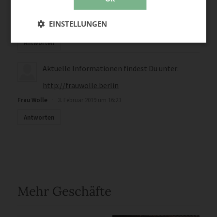
Viele Grüße
EINSTELLUNGEN
Mirella Schädlich Pompe
·
19. Januar 2026 um 20:38
Antworten
Aktuelle Informationen findest Du unter:
http://frauwolle.berlin
Frau Wolle
·
3. Februar 2019 um 16:23
Antworten
Mehr Geschäfte