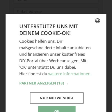
E-Mail
Optional: Foto teilen
UNTERSTÜTZE UNS MIT
Bild anhängen
DEINEM COOKIE-OK!
GERMAN
Keine Datei ausgewählt
Cookies helfen uns, Dir
ENGLISH
Maximale Dateigröße: 8 MB.
maßgeschneiderte Inhalte anzubieten
Erlaubt:
Bild
.
und finanzieren unser kostenfreies
DIY-Portal über Werbeanzeigen. Mit
'OK' unterstützt Du uns dabei.
Hier findest du
weitere Informationen.
PARTNER ANZEIGEN
(18) →
2 Kommentare
NUR NOTWENDIGE
Guten Tag,
bieten Sie auch Kurse für Erwachsene an?
OK