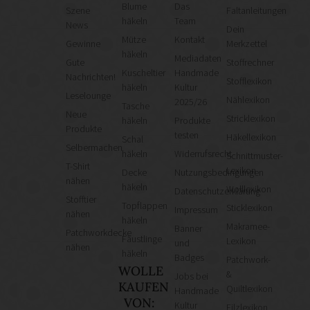
Blume
Das
Szene
Faltanleitungen
häkeln
Team
News
Dein
Mütze
Kontakt
Gewinne
Merkzettel
häkeln
Mediadaten
Gute
Stoffrechner
Kuscheltier
Handmade
Nachrichten!
Stofflexikon
häkeln
Kultur
Leselounge
Nählexikon
2025/26
Tasche
Neue
Stricklexikon
häkeln
Produkte
Produkte
testen
Häkellexikon
Schal
Selbermachen
häkeln
Widerrufsrecht
Schnittmuster-
T-Shirt
Lexikon
Decke
Nutzungsbedingungen
nähen
häkeln
Wolllexikon
Datenschutzerklärung
Stofftier
Topflappen
Sticklexikon
Impressum
nähen
häkeln
Makramee-
Banner
Patchworkdecke
Fäustlinge
Lexikon
und
nähen
häkeln
Badges
Patchwork-
WOLLE
&
Jobs bei
KAUFEN
Quiltlexikon
Handmade
VON:
Kultur
Filzlexikon