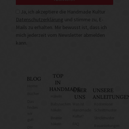
Ja, ich akzeptiere die Handmade Kultur
Datenschutzerklärung
und stimme zu, E-
Mails zu erhalten. Mir bewusst ist, dass ich
mich jederzeit vom Newsletter abmelden
kann.
TOP
BLOG
IN
Home
HANDMADE
ÜBER
UNSERE
Bücher
Häkeln
UNS
ANLEITUNGE
Das
Babysachen
Was ist
Kostenlose
finden
häkeln
Handmade
Schnittmuster
wir
Kultur?
Beanie
Strickmuster
gut!
häkeln
FAQ
Bauanleitungen
DIY