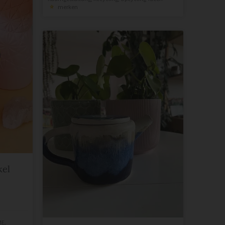
merken
kel
ME
,