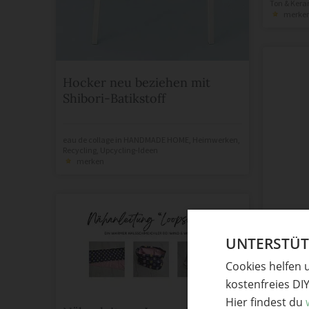
Ton & Kera
merke
Hocker neu beziehen mit
Shibori-Batikstoff
eau de collage
in
HANDMADE HOME
,
Heimwerken
,
Recycling
,
Upcycling-Ideen
merken
UNTERSTÜTZ
Cookies helfen 
kostenfreies DI
Hier findest du