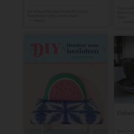
Doerte
in
D
Ulli Verlag
in
Basteln
,
Basteln für Ostern
,
Selbermac
HANDMADE HOME
,
Ostern
,
Papier
Papier
merken
merke
Einlad
Doerte
in
G