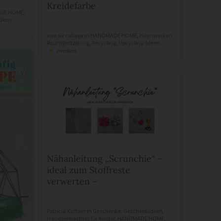
Kreidefarbe
DE HOME
,
Ideen
eau de collage
in
HANDMADE HOME
,
Heimwerken
,
Raumgestaltung
,
Recycling
,
Upcycling-Ideen
merken
Nähanleitung „Scrunchie“ –
ideal zum Stoffreste
verwerten –
Patricia Kuftner
in
Geschenke
,
Geschenkideen
,
Handgemachtes für Kinder
,
HANDMADE HOME
,