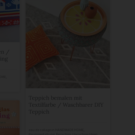
en /
ing
OME
,
Teppich bemalen mit
Textilfarbe / Waschbarer DIY
Teppich
eau de collage
in
HANDMADE HOME
,
Raumgestaltung
,
Recycling
,
Upcycling-Ideen