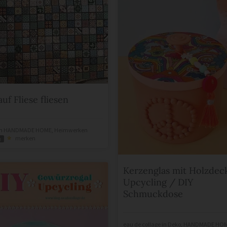
auf Fliese fliesen
n
HANDMADE HOME
,
Heimwerken
merken
g
Kerzenglas mit Holzdec
Upcycling / DIY
Schmuckdose
eau de collage
in
Deko
,
HANDMADE HO