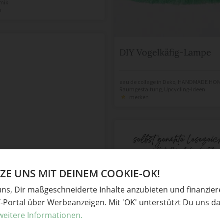
mik
n
DIY Vogelkäfig-Lampe
eau de collage
in
Deko
,
HANDMADE HO
Raumgestaltung
,
Upcycling-Ideen
merken
E UNS MIT DEINEM COOKIE-OK!
uns, Dir maßgeschneiderte Inhalte anzubieten und finanzie
Y-Portal über Werbeanzeigen. Mit 'OK' unterstützt Du uns da
Nähanleitung Lesezeich
weitere Informationen.
aus Kork, Papierleder o