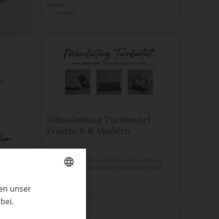
Nähen
merken
ME
,
Nähanleitung Turnbeutel –
Praktisch & Modern
Patricia Kuftner
in
Geschenke
,
Geschenkideen
,
Handgemachtes für Kinder
,
HANDMADE HOME
,
Nähen
merken
ren unser
GERMAN
bei.
en –
ENGLISH
der