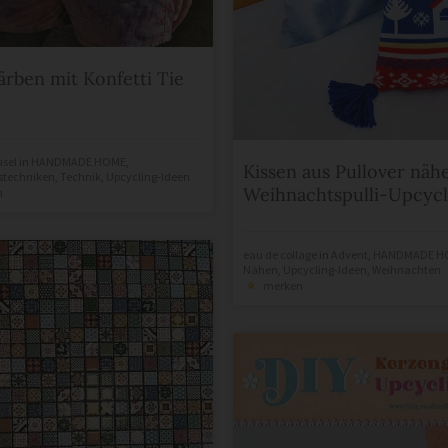
ärben mit Konfetti Tie
sel
in
HANDMADE HOME
,
Kissen aus Pullover näh
tstechniken
,
Technik
,
Upcycling-Ideen
Weihnachtspulli-Upcycl
n
eau de collage
in
Advent
,
HANDMADE H
Nähen
,
Upcycling-Ideen
,
Weihnachten
merken