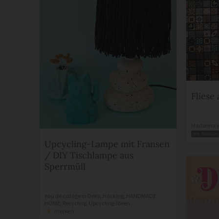
Fliese 
Madonna
i
mit Anleitun
Upcycling-Lampe mit Fransen
/ DIY Tischlampe aus
Sperrmüll
eau de collage
in
Deko
,
Hacking
,
HANDMADE
HOME
,
Recycling
,
Upcycling-Ideen
merken