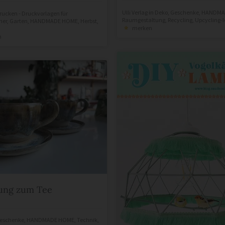
Ulli Verlag
in
Deko
,
Geschenke
,
HANDMA
rucken - Druckvorlagen für
Raumgestaltung
,
Recycling
,
Upcycling-
her
,
Garten
,
HANDMADE HOME
,
Herbst
,
merken
n
ung zum Tee
eschenke
,
HANDMADE HOME
,
Technik
,