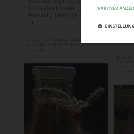
Nähanleitung Loopschal /
Schlauchschal oder auch
PARTNER ANZEI
liebevoll „Halssocke“ genannt
:-)
Nähanl
EINSTELLUN
Tasche
ein sc
Patricia Kuftner
in
Frühling
,
Handgemachtes für
Kinder
,
HANDMADE HOME
,
Herbst
,
Nähen
merken
Patricia Ku
Handgemac
Nähen
merke