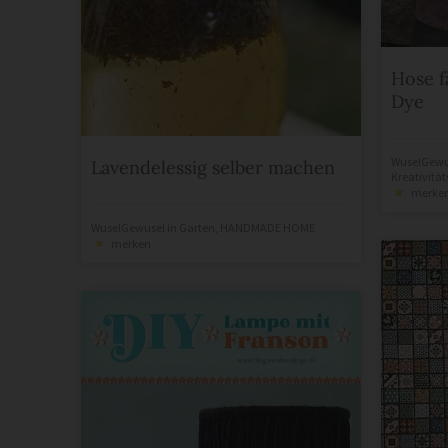
Hose f
Dye
WuselGewu
Lavendelessig selber machen
Kreativitä
merke
WuselGewusel
in
Garten
,
HANDMADE HOME
merken