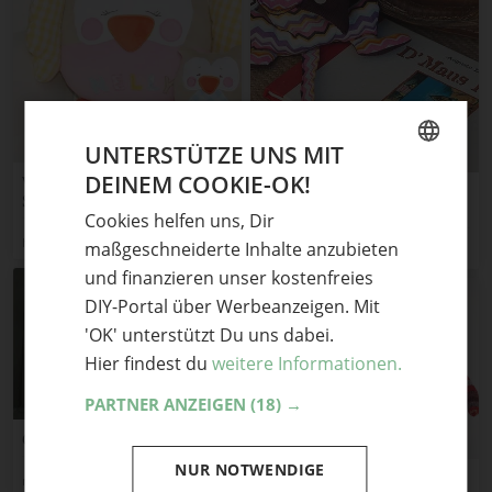
UNTERSTÜTZE UNS MIT
DEINEM COOKIE-OK!
Video-Nähanleitung:
GERMAN
Landmaus begegnet
Stofftier-Eulen „Kulla“ &
Stadtmaus
Cookies helfen uns, Dir
„Lou“ selber Nähen
ENGLISH
heiDIY
maßgeschneiderte Inhalte anzubieten
merlanne
und finanzieren unser kostenfreies
DIY-Portal über Werbeanzeigen. Mit
'OK' unterstützt Du uns dabei.
Hier findest du
weitere Informationen.
PARTNER ANZEIGEN
(18) →
Geistermadame
NUR NOTWENDIGE
Affe und Hase
merlanne