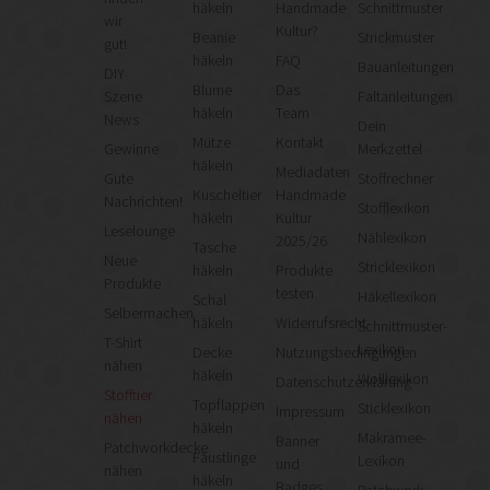
häkeln
Handmade
Schnittmuster
wir
Kultur?
Beanie
Strickmuster
gut!
häkeln
FAQ
Bauanleitungen
DIY
Blume
Das
Szene
Faltanleitungen
häkeln
Team
News
Dein
Mütze
Kontakt
Gewinne
Merkzettel
häkeln
Mediadaten
Gute
Stoffrechner
Kuscheltier
Handmade
Nachrichten!
Stofflexikon
häkeln
Kultur
Leselounge
Nählexikon
2025/26
Tasche
Neue
Stricklexikon
häkeln
Produkte
Produkte
testen
Häkellexikon
Schal
Selbermachen
häkeln
Widerrufsrecht
Schnittmuster-
T-Shirt
Lexikon
Decke
Nutzungsbedingungen
nähen
häkeln
Wolllexikon
Datenschutzerklärung
Stofftier
Topflappen
Sticklexikon
Impressum
nähen
häkeln
Makramee-
Banner
Patchworkdecke
Fäustlinge
Lexikon
und
nähen
häkeln
Badges
Patchwork-