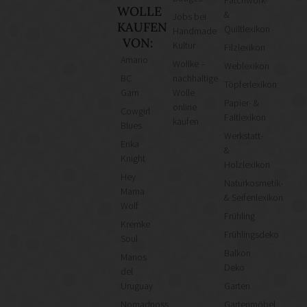
WOLLE
&
Jobs bei
KAUFEN
Quiltlexikon
Handmade
VON:
Kultur
Filzlexikon
Amano
Wollke –
Weblexikon
BC
nachhaltige
Töpferlexikon
Garn
Wolle
Papier- &
online
Cowgirl
Faltlexikon
kaufen
Blues
Werkstatt-
Erika
&
Knight
Holzlexikon
Hey
Naturkosmetik-
Mama
& Seifenlexikon
Wolf
Frühling
Kremke
Frühlingsdeko
Soul
Balkon
Manos
Deko
del
Uruguay
Garten
Nomadnoss
Gartenmöbel