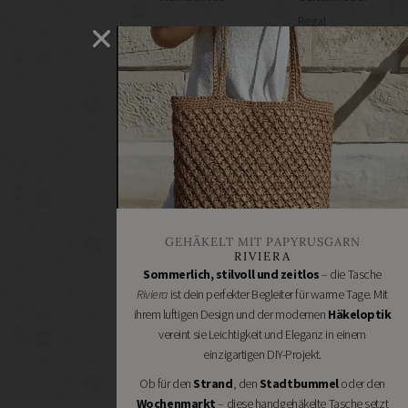
Regal
selber
machen
Heimwerken
Renovieren
DIY
GESCHÄFTE
Bastelbedarf
Stoffgeschäfte
Wollgeschäfte
GEHÄKELT MIT PAPYRUSGARN
Handgemachtes
RIVIERA
Schneidereibedarf
Sommerlich, stilvoll und zeitlos
– die Tasche
Riviera
ist dein perfekter Begleiter für warme Tage. Mit
Handarbeitszubehör
ihrem luftigen Design und der modernen
Häkeloptik
DIY
vereint sie Leichtigkeit und Eleganz in einem
Online
einzigartigen DIY-Projekt.
Shops
Ob für den
Strand
, den
Stadtbummel
oder den
Schmuckzubehör
Wochenmarkt
– diese handgehäkelte Tasche setzt