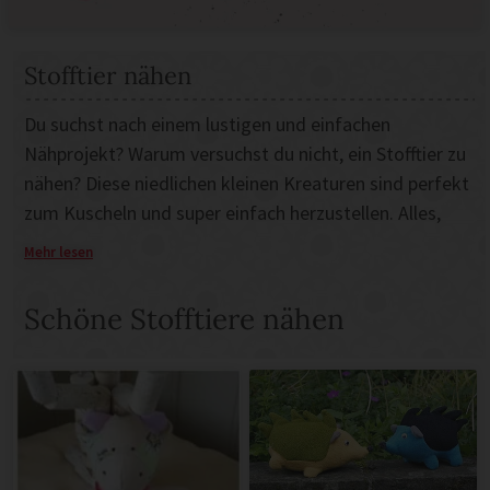
Stofftier nähen
Du suchst nach einem lustigen und einfachen
Nähprojekt? Warum versuchst du nicht, ein Stofftier zu
nähen? Diese niedlichen kleinen Kreaturen sind perfekt
zum Kuscheln und super einfach herzustellen. Alles,
was du brauchst, ist etwas Stoff, Füllmaterial und ein
Mehr lesen
paar grundlegende Nähutensilien.
Selbstgenähte Stofftiere lassen die Kinderherzen höher
Schöne Stofftiere nähen
schlagen. Lass dich von den schönen Ideen und
Anleitungen inspirieren und nähe niedliche Teddys,
kleine Monster, süsse Katzen, Mäuse und vieles mehr.
Bist du bereit, loszulegen? Lass uns nähen!
Das Nähen von Stofftieren ist eine kreative und