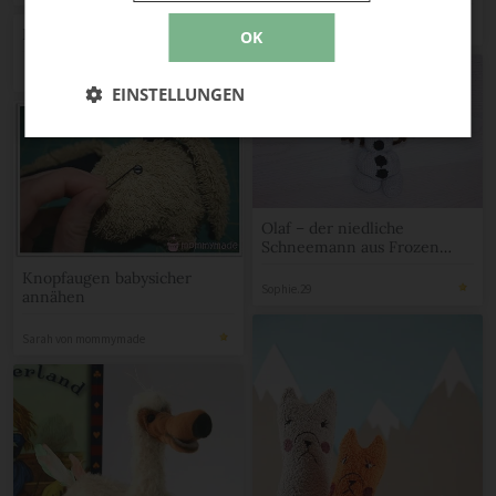
MEZ Handarbeiten
Elefantenrassel
OK
EINSTELLUNGEN
Olaf – der niedliche
Schneemann aus Frozen
gehäkelt
Knopfaugen babysicher
Sophie.29
annähen
Sarah von mommymade