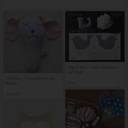
Vögelchen – Schnittmuster
auf Stoff
Greifling / Quietscher für
Babys
diwidu
strickstern