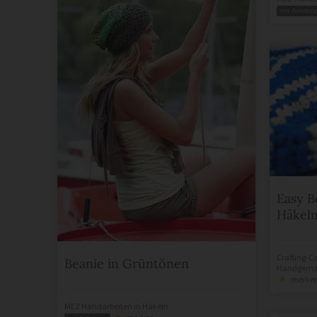
mit Anleitun
Easy B
Häkel
Crafting-C
Beanie in Grüntönen
Handgemac
merke
MEZ Handarbeiten
in
Häkeln