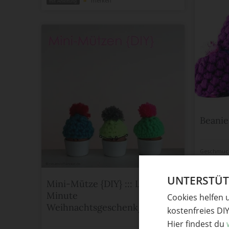
merken
mit Anleitung
Beanie
Geschmuc
Geschenki
merke
UNTERSTÜTZ
Mini-Mütze {DIY} ::: Last
Minute
Cookies helfen 
Weihnachtsgeschenk/Osterüberraschung
kostenfreies DI
Hier findest du