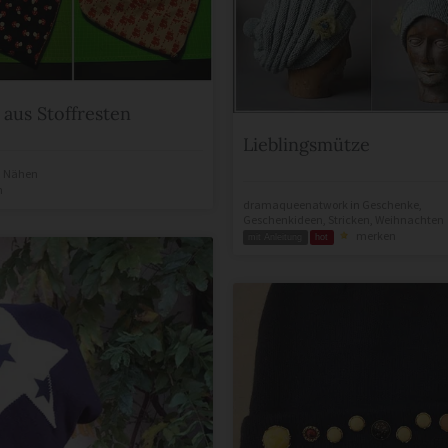
 aus Stoffresten
Lieblingsmütze
n
Nähen
n
dramaqueenatwork
in
Geschenke
,
Geschenkideen
,
Stricken
,
Weihnachten
merken
mit Anleitung
hot