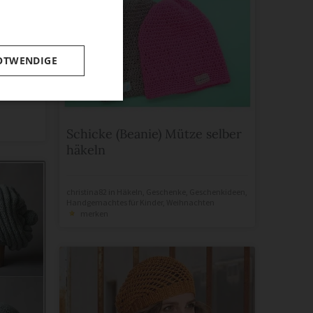
OTWENDIGE
Schicke (Beanie) Mütze selber
häkeln
christina82
in
Häkeln
,
Geschenke
,
Geschenkideen
,
Handgemachtes für Kinder
,
Weihnachten
merken