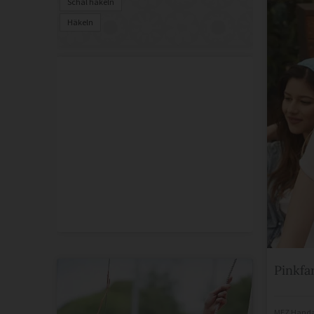
Schal häkeln
Häkeln
Pinkfa
MEZ Handa