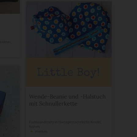
kideen
,
Wende-Beanie und -Halstuch
mit Schnullerkette
Fadenundmehr
in
Handgemachtes für Kinder
,
Nähen
merken