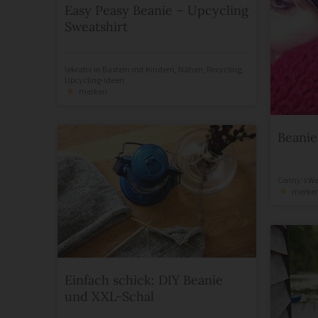
Easy Peasy Beanie – Upcycling
Sweatshirt
lekrativ
in
Basteln mit Kindern
,
Nähen
,
Recycling
,
Upcycling-Ideen
merken
Beanie
Conny's We
merke
Einfach schick: DIY Beanie
und XXL-Schal