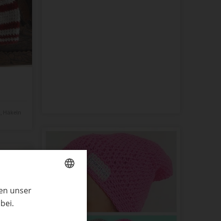
n
,
Häkeln
ren unser
GERMAN
bei.
ENGLISH