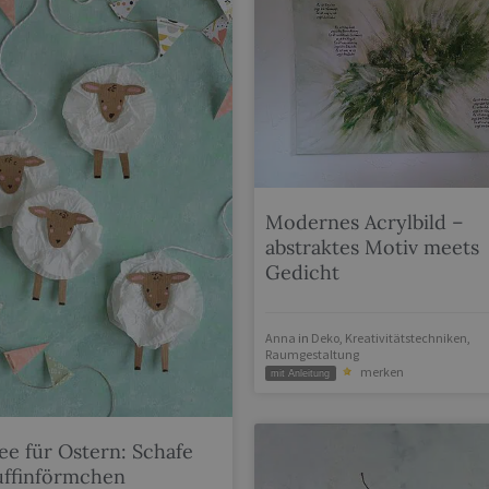
Modernes Acrylbild –
abstraktes Motiv meets
Gedicht
Anna
in
Deko
,
Kreativitätstechniken
,
Raumgestaltung
merken
mit Anleitung
ee für Ostern: Schafe
uffinförmchen