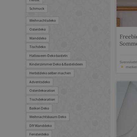
Schmuck
Weihnachtsdeko
Osterdeko
Freebi
Wanddeko
Somme
Tischdeko
Halloween-Deko basteln
Svenniliebt
Kinderzimmer Deko & Bastelideen
merke
Herbstdeko selber machen
Adventsdeko
Osterdekoration
Tischdekoration
Balkon Deko
Weihnachtsbaum Deko
DIY Wanddeko
Fensterdeko