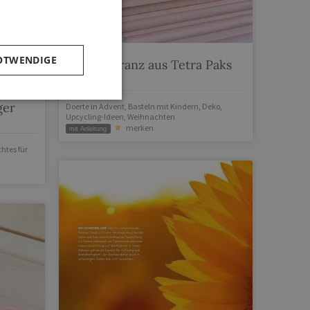
OTWENDIGE
Adventskranz aus Tetra Paks
ähen –
ger
Doerte
in
Advent
,
Basteln mit Kindern
,
Deko
,
Upcycling-Ideen
,
Weihnachten
merken
mit Anleitung
tes für