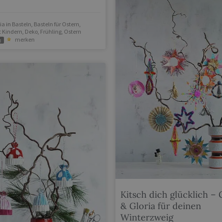
ia
in
Basteln
,
Basteln für Ostern
,
t Kindern
,
Deko
,
Frühling
,
Ostern
merken
g
Kitsch dich glücklich – 
& Gloria für deinen
Winterzweig