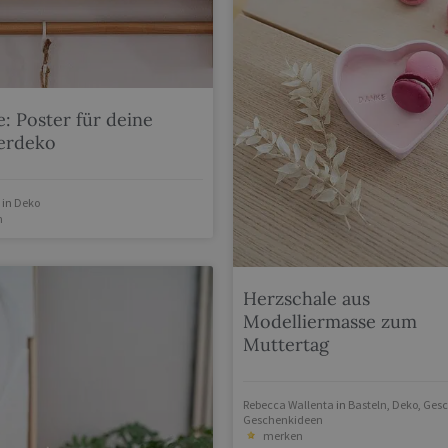
e: Poster für deine
rdeko
in
Deko
n
Herzschale aus
Modelliermasse zum
Muttertag
Rebecca Wallenta
in
Basteln
,
Deko
,
Ges
Geschenkideen
merken