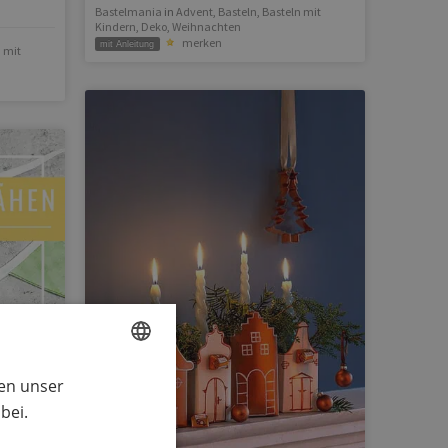
Bastelmania
in
Advent
,
Basteln
,
Basteln mit
Kindern
,
Deko
,
Weihnachten
merken
mit Anleitung
 mit
ren unser
GERMAN
bei.
ENGLISH