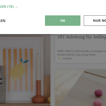
GEN
(18) →
GEN
OK
NUR N
Einfache Wimpelkette n
DIY Anleitung für Anfän
PRINT.CRAFT.LOVE!
in
Deko
,
Handgemach
Kinder
,
Nähen
,
Upcycling-Ideen
merken