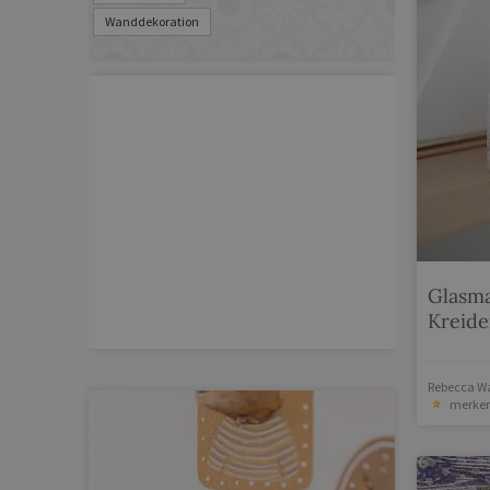
Wanddekoration
Glasma
Kreid
Rebecca Wa
merke