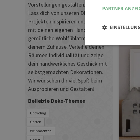
Vorstellungen gestalten.
PARTNER ANZEI
Lass dich von unseren DIY-
Projekten inspirieren und schaffe
EINSTELLUN
mit deinen eigenen Händen eine
gemütliche Wohlfühlatmosphäre in
deinem Zuhause. Verleihe deinen
Räumen Individualität und zeige
dein handwerkliches Geschick mit
selbstgemachten Dekorationen.
Wir wünschen dir viel Spaß beim
Ausprobieren und Gestalten!
Beliebte Deko-Themen
Upcycling
Garten
Weihnachten
Herbst