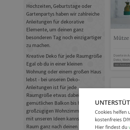
Hochzeiten, Geburtstage oder
Gartenpartys haben wir zahlreiche
Anleitungen für dekorative
Elemente, um deinen ganz
besonderen Tag noch einzigartiger
Mütze 
zu machen.
Kreative Deko für jede Raumgröße
Doerte
in
A
Deko
,
Weih
Egal ob du in einer kleinen
mit Anleitun
Wohnung oder einem großen Haus
lebst - bei unseren Deko-
Anleitungen ist für jede
Raumgröße etwas dabei. Vom
UNTERSTÜTZ
gemütlichen Balkon bis hin zur
großzügigen Wohnzimmerwand,
Cookies helfen 
mit unseren Ideen kannst du jeden
kostenfreies DI
Raum ganz nach deinen
Hier findest du