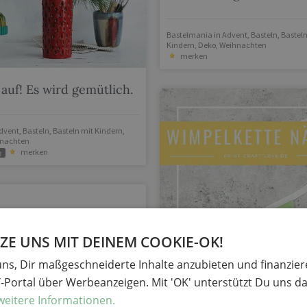
Bastelmania
in
Advent
,
Basteln
,
Basteln
Kindern
,
Deko
,
Weihnachten
merken
auf! Es wird gemütlich.
dvent
,
Basteln
,
Basteln mit Kindern
,
nachten
merken
g
E UNS MIT DEINEM COOKIE-OK!
uns, Dir maßgeschneiderte Inhalte anzubieten und finanzie
Y-Portal über Werbeanzeigen. Mit 'OK' unterstützt Du uns da
weitere Informationen.