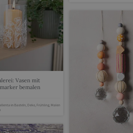
lerei: Vasen mit
emarker bemalen
llenta
in
Basteln
,
Deko
,
Frühling
,
Malen
n