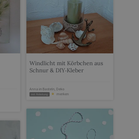
Windlicht mit Körbchen aus
Schnur & DIY‑Kleber
Anna
in
Basteln
,
Deko
merken
mit Anleitung