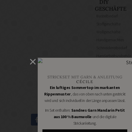
DIY
GESCHÄFTE
Bastelbedarf
Stoffgeschäfte
Wollgeschäfte
Handgemachtes
Schneidereibedarf
Handarbeitszubehör
DIY
Online
Shops
STRICKSET MIT GARN & ANLEITUNG
CÉCILE
Schmuckzubehör
Ein luftiges Sommertop im markanten
Nähmaschinen
Rippenmuster
, das von oben nach unten gestrickt
wird und sich individuell in der Länge anpassen lässt.
Im Set enthalten:
Sandnes Garn Mandarin Petit
aus 100 % Baumwolle
und die digitale
Strickanleitung.