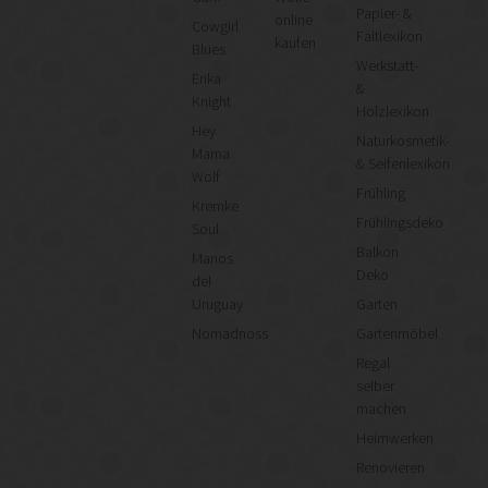
Papier- &
online
Cowgirl
Faltlexikon
kaufen
Blues
Werkstatt-
Erika
&
Knight
Holzlexikon
Hey
Naturkosmetik-
Mama
& Seifenlexikon
Wolf
Frühling
Kremke
Frühlingsdeko
Soul
Balkon
Manos
Deko
del
Uruguay
Garten
Nomadnoss
Gartenmöbel
Regal
selber
machen
Heimwerken
Renovieren