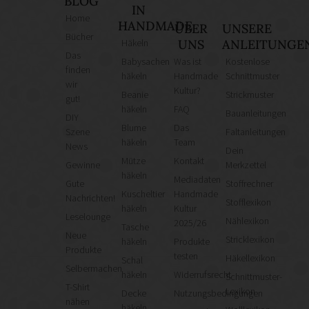
BLOG
IN
Home
HANDMADE
ÜBER
UNSERE
Bücher
Häkeln
UNS
ANLEITUNGE
Das
Babysachen
Was ist
Kostenlose
finden
häkeln
Handmade
Schnittmuster
wir
Kultur?
Beanie
Strickmuster
gut!
häkeln
FAQ
Bauanleitungen
DIY
Blume
Das
Szene
Faltanleitungen
häkeln
Team
News
Dein
Mütze
Kontakt
Gewinne
Merkzettel
häkeln
Mediadaten
Gute
Stoffrechner
Kuscheltier
Handmade
Nachrichten!
Stofflexikon
häkeln
Kultur
Leselounge
Nählexikon
2025/26
Tasche
Neue
Stricklexikon
häkeln
Produkte
Produkte
testen
Häkellexikon
Schal
Selbermachen
häkeln
Widerrufsrecht
Schnittmuster-
T-Shirt
Lexikon
Decke
Nutzungsbedingungen
nähen
häkeln