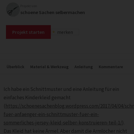
Projekt von
schoene Sachen selbermachen
Projekt starten
merken
Überblick
Material & Werkzeug
Anleitung
Kommentare
Ich habe ein Schnittmuster und eine Anleitung für ein
einfaches Kinderkleid gemacht
(
https://schoenesachenblog.wordpress.com/2017/04/04/schn
fuer-anfaenger-ein-schnittmuster-fuer-ein-
sommerliches-jersey-kleid-selber-konstruieren-teil-1/
).
Das Kleid hat keine Ärmel. Aber damit die Armlöcher nicht