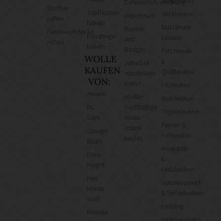
Wolllexikon
Datenschutzerklärung
Stofftier
Topflappen
Sticklexikon
Impressum
nähen
häkeln
Makramee-
Banner
Patchworkdecke
Fäustlinge
Lexikon
und
nähen
häkeln
Badges
Patchwork-
WOLLE
&
Jobs bei
KAUFEN
Quiltlexikon
Handmade
VON:
Kultur
Filzlexikon
Amano
Wollke –
Weblexikon
BC
nachhaltige
Töpferlexikon
Garn
Wolle
Papier- &
online
Cowgirl
Faltlexikon
kaufen
Blues
Werkstatt-
Erika
&
Knight
Holzlexikon
Hey
Naturkosmetik-
Mama
& Seifenlexikon
Wolf
Frühling
Kremke
Frühlingsdeko