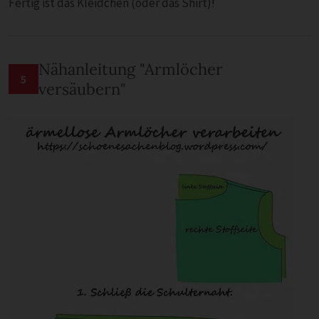
Fertig ist das Kleidchen (oder das Shirt)!
Nähanleitung "Armlöcher
5
versäubern"