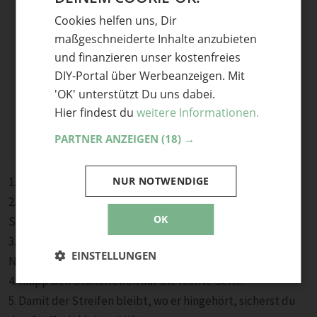
Cookies helfen uns, Dir
ENGLISH
maßgeschneiderte Inhalte anzubieten
und finanzieren unser kostenfreies
DIY-Portal über Werbeanzeigen. Mit
'OK' unterstützt Du uns dabei.
Hier findest du
weitere Informationen.
PARTNER ANZEIGEN
(18) →
1. Schließ die Schulternaht.
NUR NOTWENDIGE
2. Falte den Stoffstreifen der Länge nach. Stepp den
OK
Stoffstreifen auf die linke Stoffseite des Armloch.
3. Schneide die Nahtzugabe schmal zurück. Bügel die
EINSTELLUNGEN
Naht.
4. Klapp den Stoffstreifen auf die rechte Seite.
5. Damit der Streifen bleibt, wo er hingehört, sicherst du