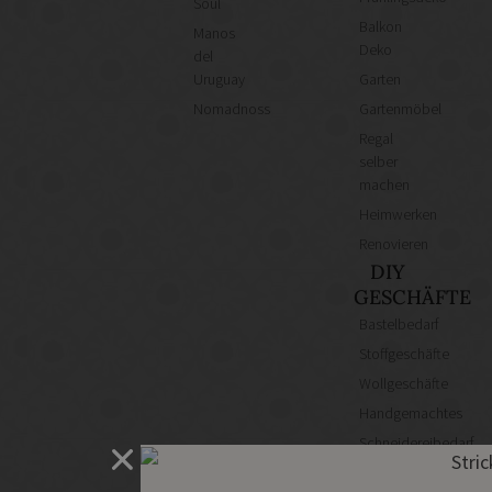
Soul
Balkon
Manos
Deko
del
Uruguay
Garten
Nomadnoss
Gartenmöbel
Regal
selber
machen
Heimwerken
Renovieren
DIY
GESCHÄFTE
Bastelbedarf
Stoffgeschäfte
Wollgeschäfte
Handgemachtes
Schneidereibedarf
Handarbeitszubehör