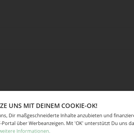
E UNS MIT DEINEM COOKIE-OK!
uns, Dir maßgeschneiderte Inhalte anzubieten und finanzie
Y-Portal über Werbeanzeigen. Mit 'OK' unterstützt Du uns da
derliche Felder sind mit
*
markiert
weitere Informationen.