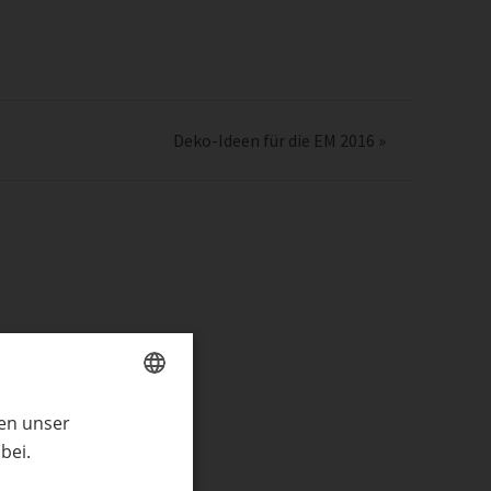
Deko-Ideen für die EM 2016
»
ren unser
GERMAN
bei.
ENGLISH