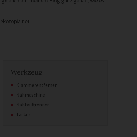
ige euch auf meinem Blog ganz genau, wie es
ekotopia.net
Werkzeug
Klammerentferner
Nähmaschine
Nahtauftrenner
Tacker