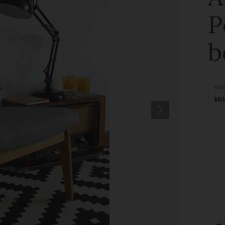
P
b
FÄH
Mit