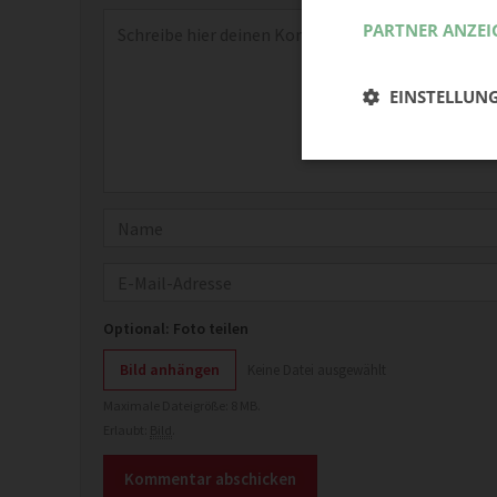
Kommentar
*
PARTNER ANZEI
EINSTELLUN
Name
E-Mail
Optional: Foto teilen
Bild anhängen
Keine Datei ausgewählt
Maximale Dateigröße: 8 MB.
Erlaubt:
Bild
.