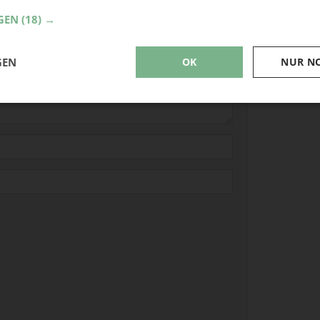
GEN
(18) →
GEN
OK
NUR N