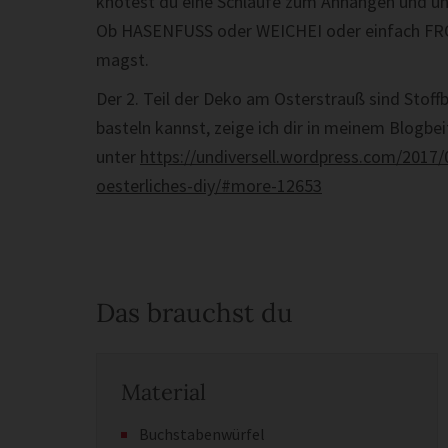
knotest du eine Schlaufe zum Anhängen und unt
Ob HASENFUSS oder WEICHEI oder einfach FRO
magst.
Der 2. Teil der Deko am Osterstrauß sind Stoffb
basteln kannst, zeige ich dir in meinem Blogbe
unter
https://undiversell.wordpress.com/2017/
oesterliches-diy/#more-12653
Das brauchst du
Material
Buchstabenwürfel