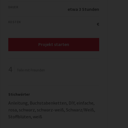
DAUER
etwa 3 Stunden
KOSTEN
€
Projekt starten
4
Teile mit Freunden
Stichwörter
Anleitung
,
Buchstabenketten
,
DIY
,
einfache
,
rosa
,
schwarz
,
schwarz-weiß
,
Schwarz/Weiß
,
Stoffblüten
,
weiß