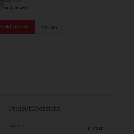
Projekt von
undiversell
rojekt starten
merken
Projektübersicht
FÄHIGKEITEN
Einfach