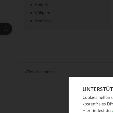
Knöpfe
Nähgarn
Stoffreste
«
Eierschalenmosaik
UNTERSTÜTZ
Cookies helfen 
kostenfreies DI
Hier findest du