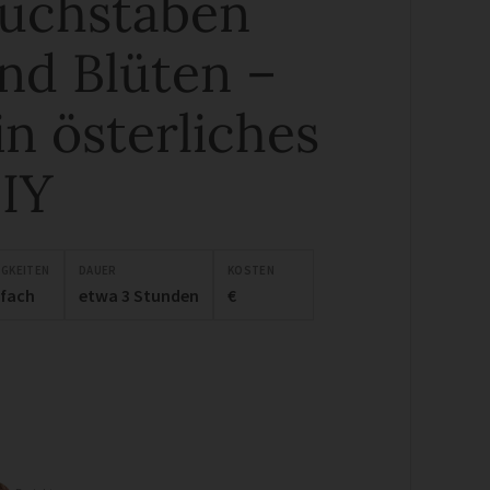
uchstaben
nd Blüten –
in österliches
IY
IGKEITEN
DAUER
KOSTEN
nfach
etwa 3 Stunden
€