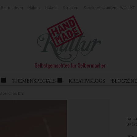
Bastelideen
Nähen
Häkeln
Stricken
Stricksets kaufen – WOLLKE
THEMENSPECIALS
KREATIVBLOGS
BLOG'ZIN
terliches DIY
BAST
UPCY