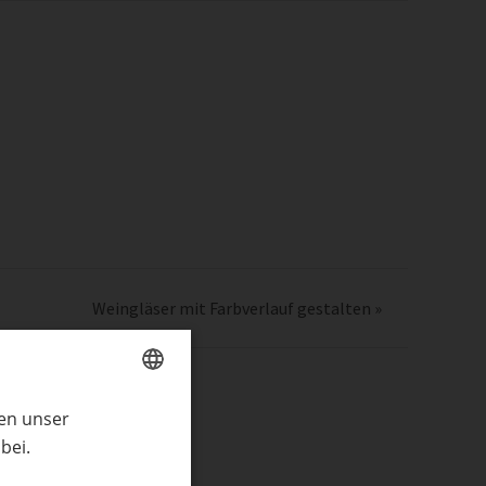
Weingläser mit Farbverlauf gestalten
»
ren unser
GERMAN
bei.
ENGLISH