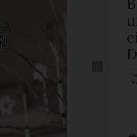
B
u
e
D
FÄH
Ei