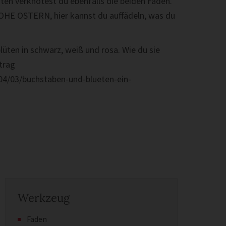
en verknotest du ebenfalls die beiden Fäden.
HE OSTERN, hier kannst du auffädeln, was du
lüten in schwarz, weiß und rosa. Wie du sie
itrag
04/03/buchstaben-und-blueten-ein-
Werkzeug
Faden