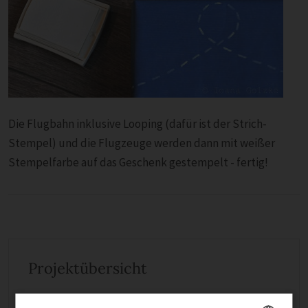
Die Flugbahn inklusive Looping (dafür ist der Strich-
Stempel) und die Flugzeuge werden dann mit weißer
Stempelfarbe auf das Geschenk gestempelt - fertig!
Projektübersicht