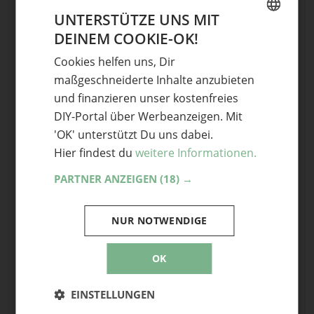
FÄHIGKEITEN
Mittel
UNTERSTÜTZE UNS MIT
DEINEM COOKIE-OK!
DAUER
eine Stunde
GERMAN
Cookies helfen uns, Dir
ENGLISH
KOSTEN
€
maßgeschneiderte Inhalte anzubieten
und finanzieren unser kostenfreies
DIY-Portal über Werbeanzeigen. Mit
Projekt starten
'OK' unterstützt Du uns dabei.
Hier findest du
weitere Informationen.
PARTNER ANZEIGEN
(18) →
44
Teile mit Freunden
NUR NOTWENDIGE
Stichwörter
OK
DIY-Geschenk
,
Geschenkverpackung selber machen
,
Plotten
,
Plotter
,
Verpackung
EINSTELLUNGEN