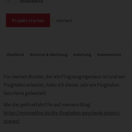
missredfox
Projekt starten
merken
Überblick
Material & Werkzeug
Anleitung
Kommentare
Für meinen Bruder, der ein Flugzeugingenieur ist und am
Flughafen arbeitet, habe ich dieses Jahr ein Flughafen-
Geschenk gebastelt.
Wie das geht erfahrt Ihr auf meinem Blog:
https://missredfox.de/diy-flughafen-geschenk-airport-
presen/