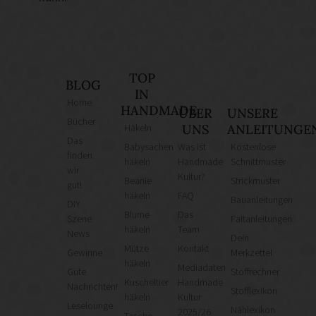
TOP
BLOG
IN
Home
HANDMADE
ÜBER
UNSERE
Bücher
Häkeln
UNS
ANLEITUNGE
Das
Babysachen
Was ist
Kostenlose
finden
häkeln
Handmade
Schnittmuster
wir
Kultur?
Beanie
Strickmuster
gut!
häkeln
FAQ
Bauanleitungen
DIY
Blume
Das
Szene
Faltanleitungen
häkeln
Team
News
Dein
Mütze
Kontakt
Gewinne
Merkzettel
häkeln
Mediadaten
Gute
Stoffrechner
Kuscheltier
Handmade
Nachrichten!
Stofflexikon
häkeln
Kultur
Leselounge
Nählexikon
2025/26