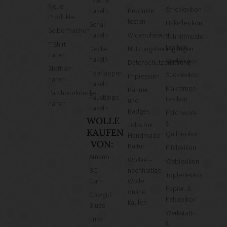
Tasche
Neue
Stricklexikon
häkeln
Produkte
Produkte
testen
Häkellexikon
Schal
Selbermachen
häkeln
Widerrufsrecht
Schnittmuster-
T-Shirt
Lexikon
Decke
Nutzungsbedingungen
nähen
häkeln
Wolllexikon
Datenschutzerklärung
Stofftier
Topflappen
Sticklexikon
Impressum
nähen
häkeln
Makramee-
Banner
Patchworkdecke
Fäustlinge
Lexikon
und
nähen
häkeln
Badges
Patchwork-
WOLLE
&
Jobs bei
KAUFEN
Quiltlexikon
Handmade
VON:
Kultur
Filzlexikon
Amano
Wollke –
Weblexikon
BC
nachhaltige
Töpferlexikon
Garn
Wolle
Papier- &
online
Cowgirl
Faltlexikon
kaufen
Blues
Werkstatt-
Erika
&