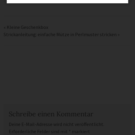
«
Kleine Geschenkbox
Strickanleitung: einfache Mütze in Perlmuster stricken
»
Schreibe einen Kommentar
Deine E-Mail-Adresse wird nicht veröffentlicht.
Erforderliche Felder sind mit
*
markiert