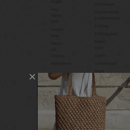
Knight
Holzlexikon
Hey
Naturkosmetik-
Mama
& Seifenlexikon
Wolf
Frühling
Kremke
Frühlingsdeko
Soul
Balkon
Manos
Deko
del
Uruguay
Garten
Nomadnoss
Gartenmöbel
Regal
selber
machen
Heimwerken
Renovieren
DIY
GESCHÄFTE
Bastelbedarf
Stoffgeschäfte