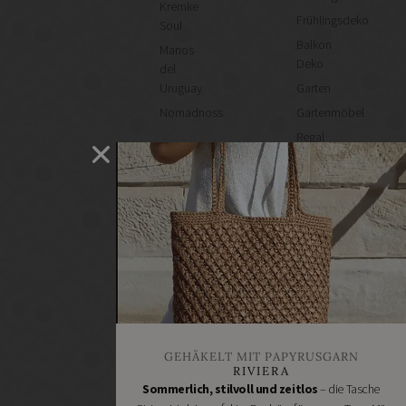
Kremke
Frühlingsdeko
Soul
Balkon
Manos
Deko
del
Uruguay
Garten
Nomadnoss
Gartenmöbel
Regal
selber
machen
Heimwerken
Renovieren
DIY
GESCHÄFTE
Bastelbedarf
Stoffgeschäfte
Wollgeschäfte
GEHÄKELT MIT PAPYRUSGARN
Handgemachtes
RIVIERA
Schneidereibedarf
Sommerlich, stilvoll und zeitlos
– die Tasche