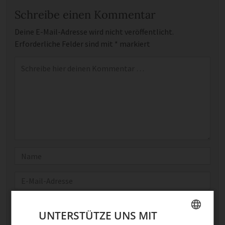
Schreibe einen Kommentar
Deine E-Mail-Adresse wird nicht veröffentlicht.
Erforderliche Felder sind mit
*
markiert
Kommentar
*
Name
E-Mail
Optional: Foto teilen
UNTERSTÜTZE UNS MIT
Bild anhängen