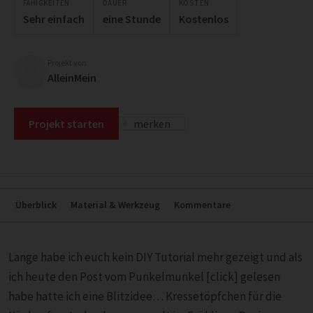
FÄHIGKEITEN
DAUER
KOSTEN
Sehr einfach
eine Stunde
Kostenlos
Projekt von
AlleinMein
Projekt starten
merken
Überblick
Material & Werkzeug
Kommentare
Lange habe ich euch kein DIY Tutorial mehr gezeigt und als
ich heute den Post vom Punkelmunkel [click] gelesen
habe hatte ich eine Blitzidee… Kressetöpfchen für die