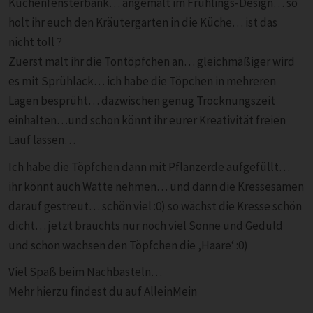
Küchenfensterbank… angemalt im Frühlings-Design… so
holt ihr euch den Kräutergarten in die Küche… ist das
nicht toll ?
Zuerst malt ihr die Tontöpfchen an… gleichmäßiger wird
es mit Sprühlack… ich habe die Töpchen in mehreren
Lagen besprüht… dazwischen genug Trocknungszeit
einhalten…und schon könnt ihr eurer Kreativität freien
Lauf lassen…
Ich habe die Töpfchen dann mit Pflanzerde aufgefüllt…
ihr könnt auch Watte nehmen… und dann die Kressesamen
darauf gestreut… schön viel :0) so wächst die Kresse schön
dicht… jetzt brauchts nur noch viel Sonne und Geduld
und schon wachsen den Töpfchen die ‚Haare‘ :0)
Viel Spaß beim Nachbasteln…
Mehr hierzu findest du auf AlleinMein