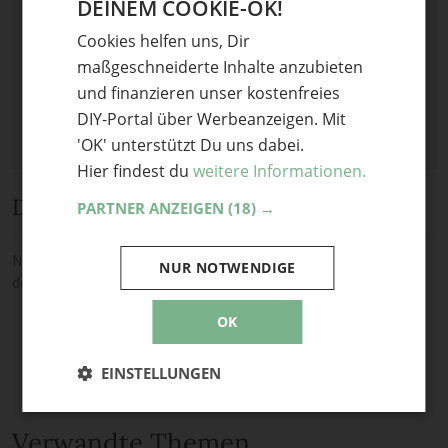
DEINEM COOKIE-OK!
GERMAN
Keine Datei ausgewählt
Cookies helfen uns, Dir
ENGLISH
Maximale Dateigröße: 8 MB.
maßgeschneiderte Inhalte anzubieten
Erlaubt:
Bild
.
und finanzieren unser kostenfreies
DIY-Portal über Werbeanzeigen. Mit
'OK' unterstützt Du uns dabei.
Hier findest du
weitere Informationen.
Diskussion
PARTNER ANZEIGEN
(18) →
Noch keine Kommentare — sei die Erste oder der Erste und teile
NUR NOTWENDIGE
deine Meinung.
OK
EINSTELLUNGEN
Verwandte Themen