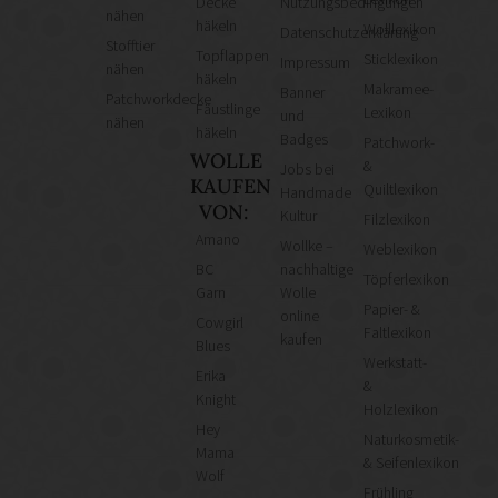
Decke
Nutzungsbedingungen
nähen
häkeln
Wolllexikon
Datenschutzerklärung
Stofftier
Topflappen
Sticklexikon
Impressum
nähen
häkeln
Makramee-
Banner
Patchworkdecke
Fäustlinge
Lexikon
und
nähen
häkeln
Badges
Patchwork-
WOLLE
&
Jobs bei
KAUFEN
Quiltlexikon
Handmade
VON:
Kultur
Filzlexikon
Amano
Wollke –
Weblexikon
BC
nachhaltige
Töpferlexikon
Garn
Wolle
Papier- &
online
Cowgirl
Faltlexikon
kaufen
Blues
Werkstatt-
Erika
&
Knight
Holzlexikon
Hey
Naturkosmetik-
Mama
& Seifenlexikon
Wolf
Frühling