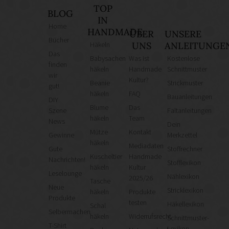
TOP
BLOG
IN
Home
HANDMADE
ÜBER
UNSERE
Bücher
Häkeln
UNS
ANLEITUNGE
Das
Babysachen
Was ist
Kostenlose
finden
häkeln
Handmade
Schnittmuster
wir
Kultur?
Beanie
Strickmuster
gut!
häkeln
FAQ
Bauanleitungen
DIY
Blume
Das
Szene
Faltanleitungen
häkeln
Team
News
Dein
Mütze
Kontakt
Gewinne
Merkzettel
häkeln
Mediadaten
Gute
Stoffrechner
Kuscheltier
Handmade
Nachrichten!
Stofflexikon
häkeln
Kultur
Leselounge
Nählexikon
2025/26
Tasche
Neue
Stricklexikon
häkeln
Produkte
Produkte
testen
Häkellexikon
Schal
Selbermachen
häkeln
Widerrufsrecht
Schnittmuster-
T-Shirt
Lexikon