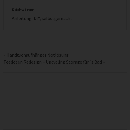
Stichwörter
Anleitung
,
DIY
,
selbstgemacht
«
Handtuchaufhänger Notlösung
Teedosen Redesign – Upcycling Storage für´s Bad
»