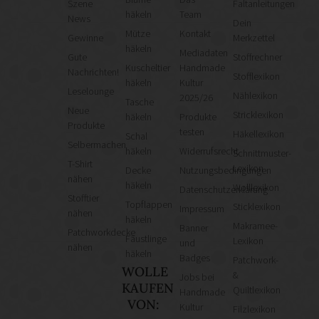
Szene
Faltanleitungen
häkeln
Team
News
Dein
Mütze
Kontakt
Gewinne
Merkzettel
häkeln
Mediadaten
Gute
Stoffrechner
Kuscheltier
Handmade
Nachrichten!
Stofflexikon
häkeln
Kultur
Leselounge
Nählexikon
2025/26
Tasche
Neue
Stricklexikon
häkeln
Produkte
Produkte
testen
Häkellexikon
Schal
Selbermachen
häkeln
Widerrufsrecht
Schnittmuster-
T-Shirt
Lexikon
Decke
Nutzungsbedingungen
nähen
häkeln
Wolllexikon
Datenschutzerklärung
Stofftier
Topflappen
Sticklexikon
Impressum
nähen
häkeln
Makramee-
Banner
Patchworkdecke
Fäustlinge
Lexikon
und
nähen
häkeln
Badges
Patchwork-
WOLLE
&
Jobs bei
KAUFEN
Quiltlexikon
Handmade
VON:
Kultur
Filzlexikon