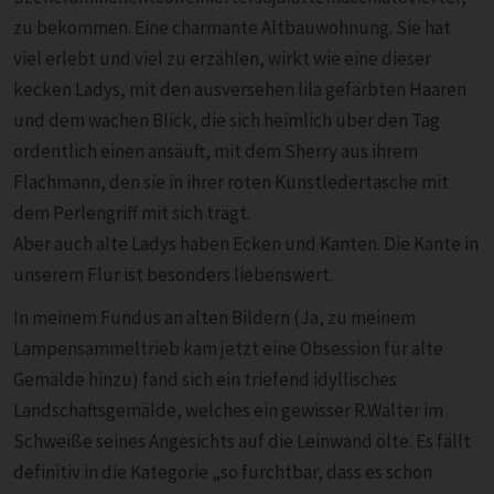
zu bekommen. Eine charmante Altbauwohnung. Sie hat
viel erlebt und viel zu erzählen, wirkt wie eine dieser
kecken Ladys, mit den ausversehen lila gefärbten Haaren
und dem wachen Blick, die sich heimlich über den Tag
ordentlich einen ansäuft, mit dem Sherry aus ihrem
Flachmann, den sie in ihrer roten Kunstledertasche mit
dem Perlengriff mit sich trägt.
Aber auch alte Ladys haben Ecken und Kanten. Die Kante in
unserem Flur ist besonders liebenswert.
In meinem Fundus an alten Bildern (Ja, zu meinem
Lampensammeltrieb kam jetzt eine Obsession für alte
Gemälde hinzu) fand sich ein triefend idyllisches
Landschaftsgemälde, welches ein gewisser R.Walter im
Schweiße seines Angesichts auf die Leinwand ölte. Es fällt
definitiv in die Kategorie „so furchtbar, dass es schon