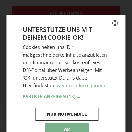
Projekt starten
UNTERSTÜTZE UNS MIT
5
DEINEM COOKIE-OK!
GERMAN
Teile mit Freunden
Cookies helfen uns, Dir
ENGLISH
maßgeschneiderte Inhalte anzubieten
und finanzieren unser kostenfreies
Stichwörter
DIY-Portal über Werbeanzeigen. Mit
DIY
,
Eckbild
,
Gemälde
,
Gesehenundgesehenwerden
,
'OK' unterstützt Du uns dabei.
Ölbild
Hier findest du
weitere Informationen.
PARTNER ANZEIGEN
(18) →
NUR NOTWENDIGE
«
Upcycling Frühlingsdekoration: bunte Papier-Kugeln
Utensilo Dose Stiftedose Shabby Stars
»
OK