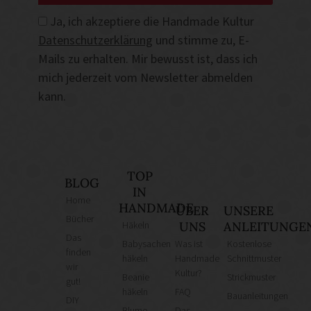
Ja, ich akzeptiere die Handmade Kultur
Datenschutzerklärung
und stimme zu, E-
Mails zu erhalten. Mir bewusst ist, dass ich
mich jederzeit vom Newsletter abmelden
kann.
TOP
BLOG
IN
Home
HANDMADE
ÜBER
UNSERE
Bücher
Häkeln
UNS
ANLEITUNGE
Das
Babysachen
Was ist
Kostenlose
finden
häkeln
Handmade
Schnittmuster
wir
Kultur?
Beanie
Strickmuster
gut!
häkeln
FAQ
Bauanleitungen
DIY
Blume
Das