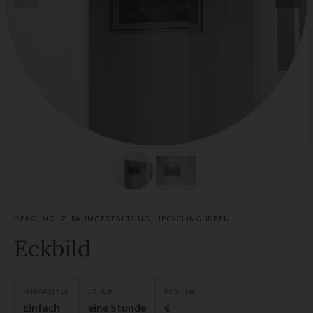
DEKO
,
HOLZ
,
RAUMGESTALTUNG
,
UPCYCLING-IDEEN
Eckbild
FÄHIGKEITEN
DAUER
KOSTEN
Einfach
eine Stunde
€