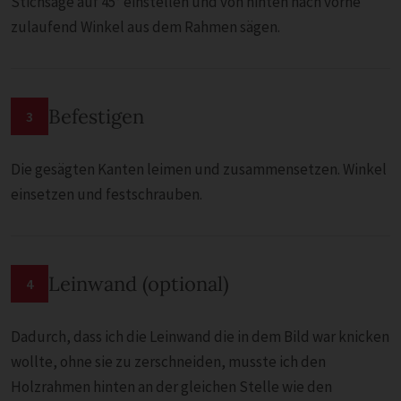
Stichsäge auf 45° einstellen und von hinten nach vorne
zulaufend Winkel aus dem Rahmen sägen.
Befestigen
3
Die gesägten Kanten leimen und zusammensetzen. Winkel
einsetzen und festschrauben.
Leinwand (optional)
4
Dadurch, dass ich die Leinwand die in dem Bild war knicken
wollte, ohne sie zu zerschneiden, musste ich den
Holzrahmen hinten an der gleichen Stelle wie den