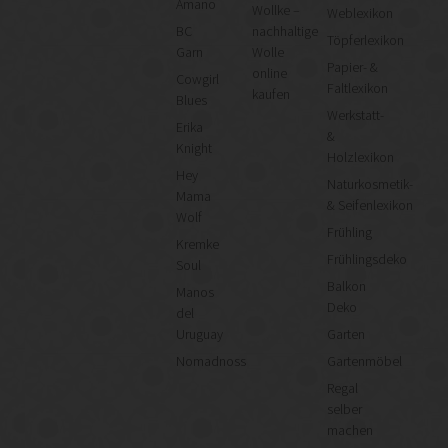
Amano
Wollke –
Weblexikon
BC
nachhaltige
Töpferlexikon
Garn
Wolle
Papier- &
online
Cowgirl
Faltlexikon
kaufen
Blues
Werkstatt-
Erika
&
Knight
Holzlexikon
Hey
Naturkosmetik-
Mama
& Seifenlexikon
Wolf
Frühling
Kremke
Frühlingsdeko
Soul
Balkon
Manos
Deko
del
Uruguay
Garten
Nomadnoss
Gartenmöbel
Regal
selber
machen