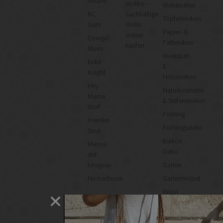
Amano
Wollke –
Weblexikon
BC
nachhaltige
Töpferlexikon
Garn
Wolle
Papier- &
online
Cowgirl
Faltlexikon
kaufen
Blues
Werkstatt-
Erika
&
Knight
Holzlexikon
Hey
Naturkosmetik-
Mama
& Seifenlexikon
Wolf
Frühling
Kremke
Frühlingsdeko
Soul
Balkon
Manos
Deko
del
Uruguay
Garten
Nomadnoss
Gartenmöbel
Regal
selber
machen