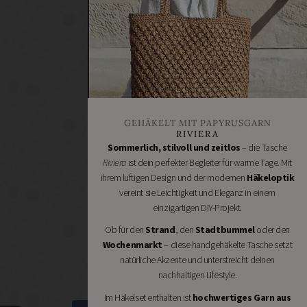
Heimwerken
Renovieren
DIY
GESCHÄFTE
Bastelbedarf
Stoffgeschäfte
Wollgeschäfte
GEHÄKELT MIT PAPYRUSGARN
Handgemachtes
RIVIERA
Schneidereibedarf
Sommerlich, stilvoll und zeitlos
– die Tasche
Riviera
ist dein perfekter Begleiter für warme Tage. Mit
Handarbeitszubehör
ihrem luftigen Design und der modernen
Häkeloptik
DIY
vereint sie Leichtigkeit und Eleganz in einem
Online
einzigartigen DIY-Projekt.
Shops
Ob für den
Strand
, den
Stadtbummel
oder den
Schmuckzubehör
Wochenmarkt
– diese handgehäkelte Tasche setzt
Nähmaschinen
natürliche Akzente und unterstreicht deinen
nachhaltigen Lifestyle.
Im Häkelset enthalten ist
hochwertiges Garn aus