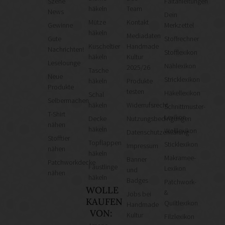
Szene
Faltanleitungen
häkeln
Team
News
Dein
Mütze
Kontakt
Gewinne
Merkzettel
häkeln
Mediadaten
Gute
Stoffrechner
Kuscheltier
Handmade
Nachrichten!
Stofflexikon
häkeln
Kultur
Leselounge
Nählexikon
2025/26
Tasche
Neue
Stricklexikon
häkeln
Produkte
Produkte
testen
Häkellexikon
Schal
Selbermachen
häkeln
Widerrufsrecht
Schnittmuster-
T-Shirt
Lexikon
Decke
Nutzungsbedingungen
nähen
häkeln
Wolllexikon
Datenschutzerklärung
Stofftier
Topflappen
Sticklexikon
Impressum
nähen
häkeln
Makramee-
Banner
Patchworkdecke
Fäustlinge
Lexikon
und
nähen
häkeln
Badges
Patchwork-
WOLLE
&
Jobs bei
KAUFEN
Quiltlexikon
Handmade
VON:
Kultur
Filzlexikon