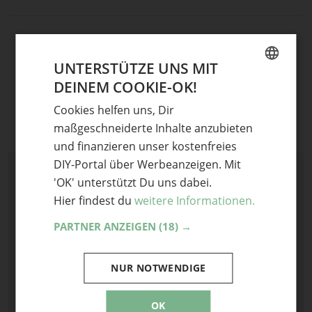
UNTERSTÜTZE UNS MIT
DEINEM COOKIE-OK!
GERMAN
Cookies helfen uns, Dir
ENGLISH
maßgeschneiderte Inhalte anzubieten
und finanzieren unser kostenfreies
DIY-Portal über Werbeanzeigen. Mit
Schreibe einen Kommentar
'OK' unterstützt Du uns dabei.
Deine E-Mail-Adresse wird nicht veröffentlicht.
Hier findest du
weitere Informationen.
Erforderliche Felder sind mit
*
markiert
PARTNER ANZEIGEN
(18) →
Kommentar
*
NUR NOTWENDIGE
OK