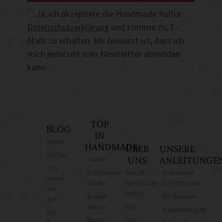
Ja, ich akzeptiere die Handmade Kultur
Datenschutzerklärung
und stimme zu, E-
Mails zu erhalten. Mir bewusst ist, dass ich
mich jederzeit vom Newsletter abmelden
kann.
TOP
BLOG
IN
Home
HANDMADE
ÜBER
UNSERE
Bücher
Häkeln
UNS
ANLEITUNGE
Das
Babysachen
Was ist
Kostenlose
finden
häkeln
Handmade
Schnittmuster
wir
Kultur?
Beanie
Strickmuster
gut!
häkeln
FAQ
Bauanleitungen
DIY
Blume
Das