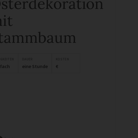
sterdekoration
it
tammbaum
IGKEITEN
DAUER
KOSTEN
nfach
eine Stunde
€