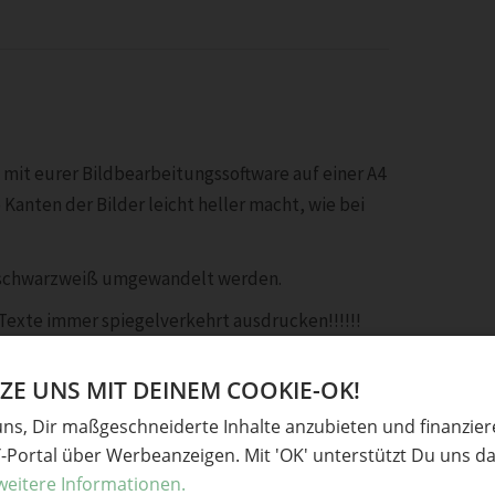
e mit eurer Bildbearbeitungssoftware auf einer A4
Kanten der Bilder leicht heller macht, wie bei
in schwarzweiß umgewandelt werden.
 Texte immer spiegelverkehrt ausdrucken!!!!!!
E UNS MIT DEINEM COOKIE-OK!
uns, Dir maßgeschneiderte Inhalte anzubieten und finanzie
Y-Portal über Werbeanzeigen. Mit 'OK' unterstützt Du uns da
weitere Informationen.