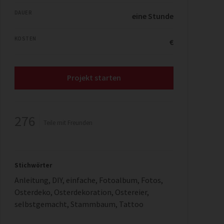
DAUER
eine Stunde
KOSTEN
€
Projekt starten
276
Teile mit Freunden
Stichwörter
Anleitung
,
DIY
,
einfache
,
Fotoalbum
,
Fotos
,
Osterdeko
,
Osterdekoration
,
Ostereier
,
selbstgemacht
,
Stammbaum
,
Tattoo