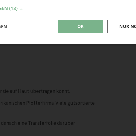
GEN
(18) →
GEN
OK
NUR N
hr sie auf Haut übertragen könnt.
rikanischen Plotterfirma. Viele gutsortierte
danach eine Transferfolie darüber.