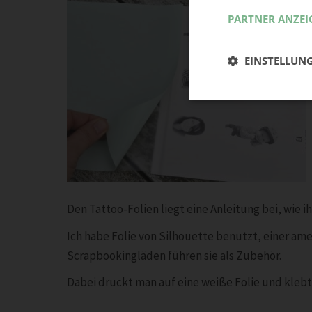
PARTNER ANZEI
EINSTELLUN
Den Tattoo-Folien liegt eine Anleitung bei, wie i
Ich habe Folie von Silhouette benutzt, einer ame
Scrapbookingläden führen sie als Zubehör.
Dabei druckt man auf eine weiße Folie und klebt 