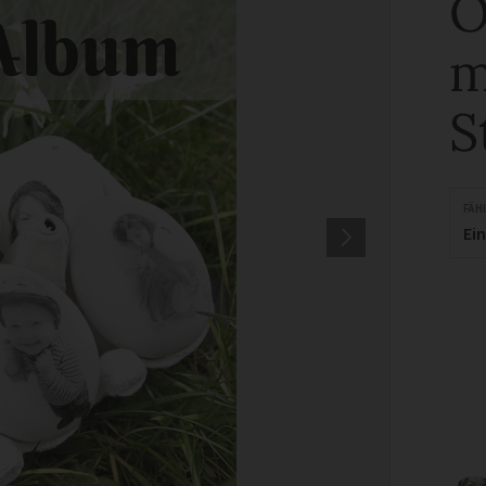
O
m
S
FÄH
Ei