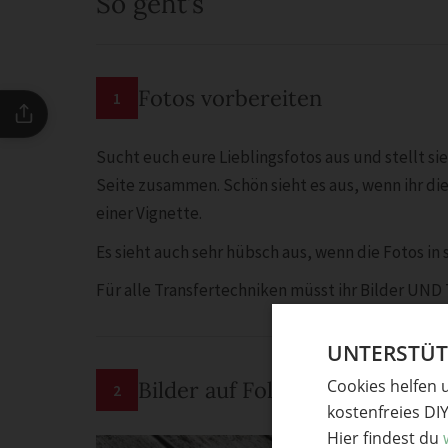
So geht’s
Fotos vorbereiten
1
Sucht euch eure Lieblingsfotos aus und stellt si
Seite zusammen. Schön sieht es aus, wenn ihr die 
einer Vignette.
Es sieht auch sehr hübsch aus, wenn die Fotos 
Für alle Transfertechniken müsst ihr Bilder UND
UNTERSTÜTZ
Cookies helfen 
Bilder auf Folie übertragen
2
kostenfreies DI
Hier findest du