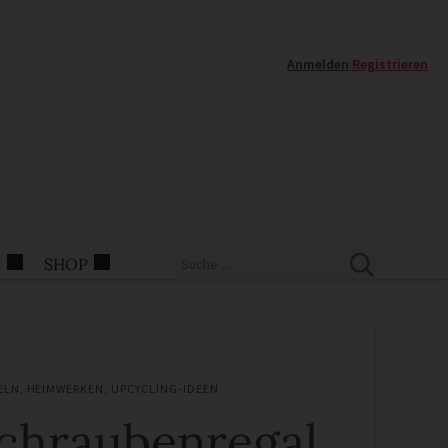
Anmelden
|
Registrieren
E
SHOP
ELN
,
HEIMWERKEN
,
UPCYCLING-IDEEN
chraubenregal