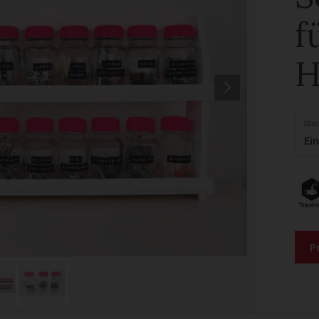
f
H
FÄH
Ei
P