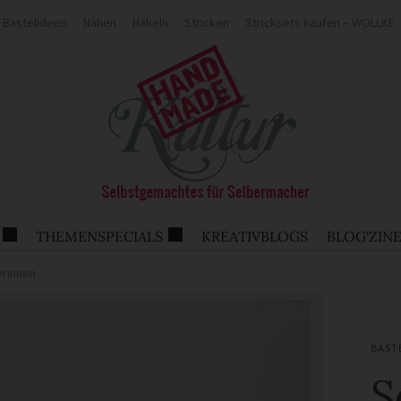
Bastelideen
Nähen
Häkeln
Stricken
Stricksets kaufen – WOLLKE
THEMENSPECIALS
KREATIVBLOGS
BLOG'ZIN
erinnen
BAST
S