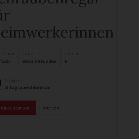
ür
eimwerkerinnen
IGKEITEN
DAUER
KOSTEN
nfach
etwa 3 Stunden
€
Projekt von
alltagsabenteurer.de
rojekt starten
merken