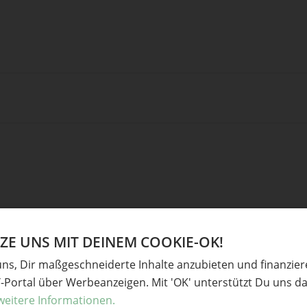
E UNS MIT DEINEM COOKIE-OK!
uns, Dir maßgeschneiderte Inhalte anzubieten und finanzie
Ve
Y-Portal über Werbeanzeigen. Mit 'OK' unterstützt Du uns da
weitere Informationen.
derliche Felder sind mit
*
markiert
Baste