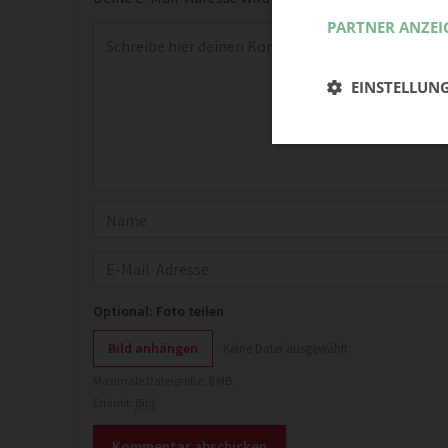
PARTNER ANZEI
Kommentar
*
EINSTELLUN
Name
E-Mail
Optional: Foto teilen
Bild anhängen
Keine Datei ausgewählt
Maximale Dateigröße: 8 MB.
Erlaubt:
Bild
.