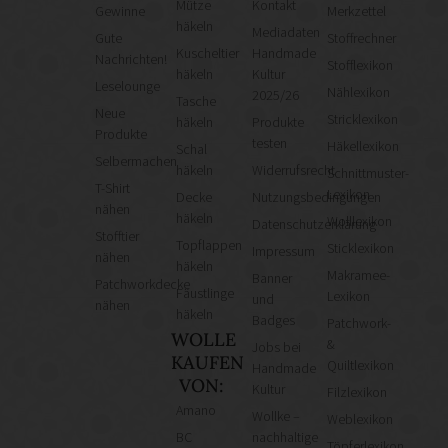
Mütze
Kontakt
Gewinne
Merkzettel
häkeln
Mediadaten
Gute
Stoffrechner
Kuscheltier
Handmade
Nachrichten!
Stofflexikon
häkeln
Kultur
Leselounge
Nählexikon
2025/26
Tasche
Neue
Stricklexikon
häkeln
Produkte
Produkte
testen
Häkellexikon
Schal
Selbermachen
häkeln
Widerrufsrecht
Schnittmuster-
T-Shirt
Lexikon
Decke
Nutzungsbedingungen
nähen
häkeln
Wolllexikon
Datenschutzerklärung
Stofftier
Topflappen
Sticklexikon
Impressum
nähen
häkeln
Makramee-
Banner
Patchworkdecke
Fäustlinge
Lexikon
und
nähen
häkeln
Badges
Patchwork-
WOLLE
&
Jobs bei
KAUFEN
Quiltlexikon
Handmade
VON:
Kultur
Filzlexikon
Amano
Wollke –
Weblexikon
BC
nachhaltige
Töpferlexikon