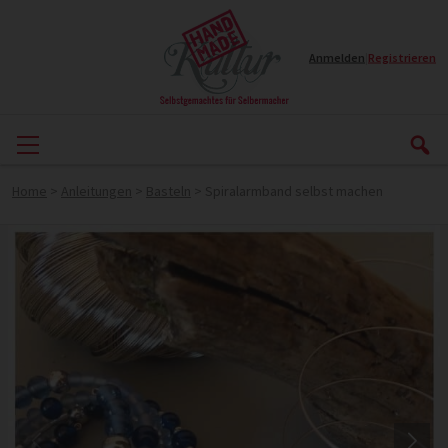
Anmelden
|
Registrieren
Home
>
Anleitungen
>
Basteln
>
Spiralarmband selbst machen