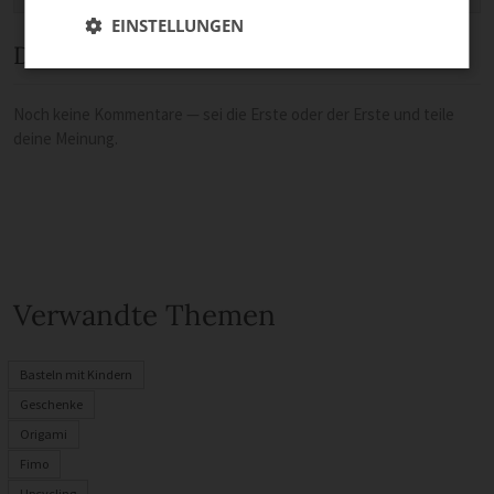
EINSTELLUNGEN
Diskussion
Noch keine Kommentare — sei die Erste oder der Erste und teile
deine Meinung.
Verwandte Themen
Basteln mit Kindern
Geschenke
Origami
Fimo
Upcycling