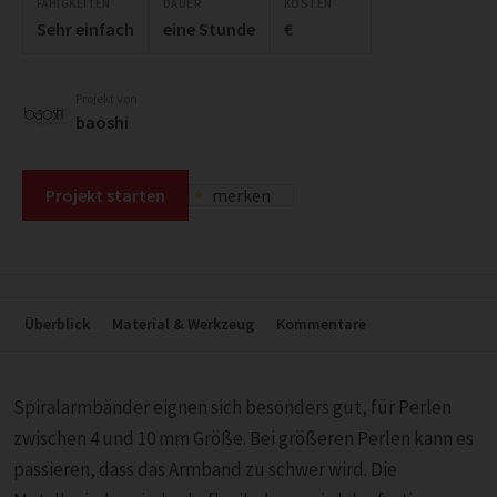
FÄHIGKEITEN
DAUER
KOSTEN
Sehr einfach
eine Stunde
€
Projekt von
baoshi
Projekt starten
merken
Überblick
Material & Werkzeug
Kommentare
Spiralarmbänder eignen sich besonders gut, für Perlen
zwischen 4 und 10 mm Größe. Bei größeren Perlen kann es
passieren, dass das Armband zu schwer wird. Die