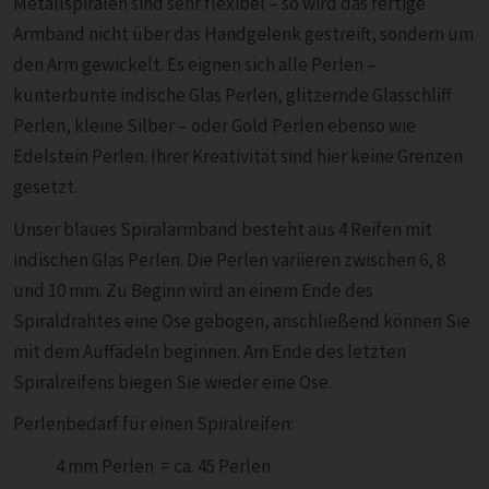
Metallspiralen sind sehr flexibel – so wird das fertige
Armband nicht über das Handgelenk gestreift, sondern um
den Arm gewickelt. Es eignen sich alle Perlen –
kunterbunte indische Glas Perlen, glitzernde Glasschliff
Perlen, kleine Silber – oder Gold Perlen ebenso wie
Edelstein Perlen. Ihrer Kreativität sind hier keine Grenzen
gesetzt.
Unser blaues Spiralarmband besteht aus 4 Reifen mit
indischen Glas Perlen. Die Perlen variieren zwischen 6, 8
und 10 mm. Zu Beginn wird an einem Ende des
Spiraldrahtes eine Öse gebogen, anschließend können Sie
mit dem Auffädeln beginnen. Am Ende des letzten
Spiralreifens biegen Sie wieder eine Öse.
Perlenbedarf für einen Spiralreifen:
4 mm Perlen = ca. 45 Perlen