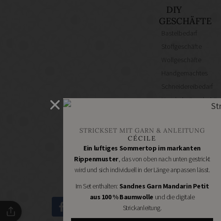
DIY
GESCHÄFTE
Bastelbedarf
Stoffgeschäfte
Wollgeschäfte
Handgemachtes
Schneidereibedarf
Handarbeitszubehör
DIY
Online
STRICKSET MIT GARN & ANLEITUNG
Shops
CÉCILE
Schmuckzubehör
Ein luftiges Sommertop im markanten
Rippenmuster
, das von oben nach unten gestrickt
Nähmaschinen
wird und sich individuell in der Länge anpassen lässt.
Im Set enthalten:
Sandnes Garn Mandarin Petit
aus 100 % Baumwolle
und die digitale
Strickanleitung.