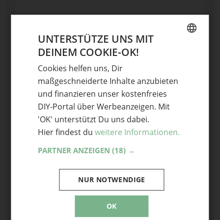
UNTERSTÜTZE UNS MIT
DEINEM COOKIE-OK!
GERMAN
Cookies helfen uns, Dir
ENGLISH
Name
maßgeschneiderte Inhalte anzubieten
und finanzieren unser kostenfreies
E-Mail
DIY-Portal über Werbeanzeigen. Mit
'OK' unterstützt Du uns dabei.
Optional: Foto teilen
Hier findest du
weitere Informationen.
Bild anhängen
PARTNER ANZEIGEN
(18) →
Keine Datei ausgewählt
Maximale Dateigröße: 8 MB.
Erlaubt:
Bild
.
NUR NOTWENDIGE
OK