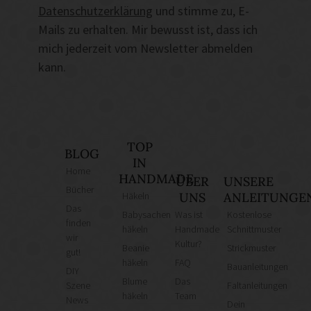
Datenschutzerklärung
und stimme zu, E-
Mails zu erhalten. Mir bewusst ist, dass ich
mich jederzeit vom Newsletter abmelden
kann.
TOP
BLOG
IN
Home
HANDMADE
ÜBER
UNSERE
Bücher
Häkeln
UNS
ANLEITUNGE
Das
Babysachen
Was ist
Kostenlose
finden
häkeln
Handmade
Schnittmuster
wir
Kultur?
Beanie
Strickmuster
gut!
häkeln
FAQ
Bauanleitungen
DIY
Blume
Das
Szene
Faltanleitungen
häkeln
Team
News
Dein