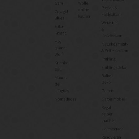
Garn
Wolle
Papier- &
online
Cowgirl
Faltlexikon
kaufen
Blues
Werkstatt-
Erika
&
Knight
Holzlexikon
Hey
Naturkosmetik-
Mama
& Seifenlexikon
Wolf
Frühling
Kremke
Frühlingsdeko
Soul
Balkon
Manos
Deko
del
Uruguay
Garten
Nomadnoss
Gartenmöbel
Regal
selber
machen
Heimwerken
Renovieren