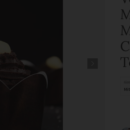
M
M
C
T
FÄH
Mit