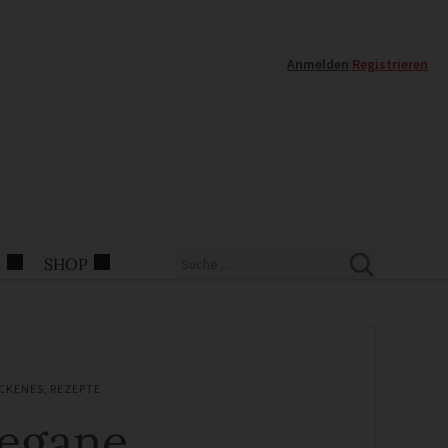
Anmelden
|
Registrieren
E
SHOP
CKENES
,
REZEPTE
egane