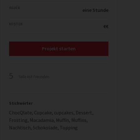
DAUER
eine Stunde
KOSTEN
€€
Projekt starten
5
Teile mit Freunden
Stichwörter
ChocQlate
,
Cupcake
,
cupcakes
,
Dessert
,
Frosting
,
Macadamia
,
Muffin
,
Muffins
,
Nachtisch
,
Schokolade
,
Topping