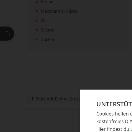
Kakao
Macadamia-Nüsse
Öl
Stärke
Zucker
«
T-Shirt mit Ethno-Brusttasche aufpeppen
UNTERSTÜTZ
Cookies helfen 
kostenfreies DI
Hier findest du