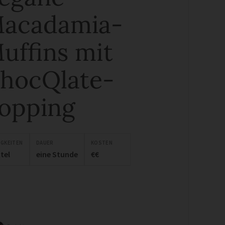
acadamia-
uffins mit
hocQlate-
opping
IGKEITEN
DAUER
KOSTEN
tel
eine Stunde
€€