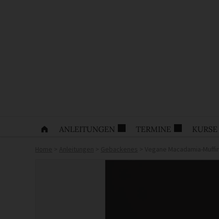
ANLEITUNGEN
TERMINE
KURSE
Home
>
Anleitungen
>
Gebackenes
>
Vegane Macadamia-Muffin