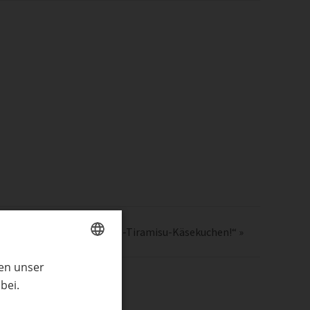
„Eis-Tiramisu-Käsekuchen!“
»
ren unser
GERMAN
bei.
ENGLISH