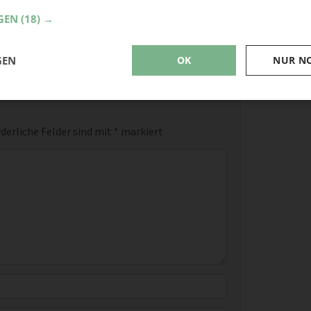
GEN
(18) →
GEN
OK
NUR N
derliche Felder sind mit
*
markiert