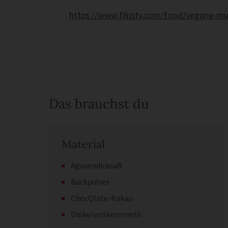
https://www.filizity.com/food/vegane-m
Das brauchst du
Material
Agavendicksaft
Backpulver
ChocQlate-Kakao
Dinkelvollkornmehl