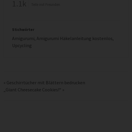
1.1k
Teile mit Freunden
Stichwörter
Amigurumi
,
Amigurumi Häkelanleitung kostenlos
,
Upcycling
«
Geschirrtücher mit Blättern bedrucken
„Giant Cheesecake Cookies!“
»