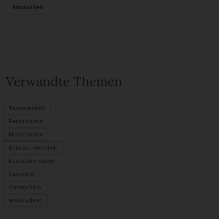
Antworten
Verwandte Themen
Tasche häkeln
Decke häkeln
Mütze häkeln
Babysachen häkeln
Kuscheltier häkeln
Upcycling
Garten-Deko
Weihnachten