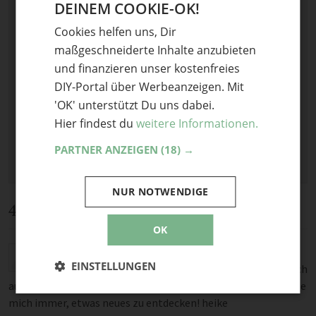
DEINEM COOKIE-OK!
GERMAN
Cookies helfen uns, Dir
Optional: Foto teilen
ENGLISH
maßgeschneiderte Inhalte anzubieten
Bild anhängen
und finanzieren unser kostenfreies
Keine Datei ausgewählt
DIY-Portal über Werbeanzeigen. Mit
Maximale Dateigröße: 8 MB.
'OK' unterstützt Du uns dabei.
Erlaubt:
Bild
.
Hier findest du
weitere Informationen.
PARTNER ANZEIGEN
(18) →
NUR NOTWENDIGE
4 Kommentare
OK
eine ganz schöne Idee, die ich etwas verändert,
EINSTELLUNGEN
nacharbeiten erde, ich häkle nicht, und werde den fisch
aus paperclay herstellen und bemalen… vielen dank! ich freue
mich immer, etwas neues zu entdecken! heike