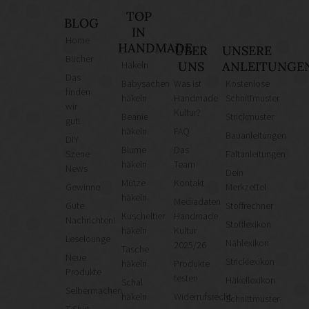
TOP
BLOG
IN
Home
HANDMADE
ÜBER
UNSERE
Bücher
Häkeln
UNS
ANLEITUNGE
Das
Babysachen
Was ist
Kostenlose
finden
häkeln
Handmade
Schnittmuster
wir
Kultur?
Beanie
Strickmuster
gut!
häkeln
FAQ
Bauanleitungen
DIY
Blume
Das
Szene
Faltanleitungen
häkeln
Team
News
Dein
Mütze
Kontakt
Gewinne
Merkzettel
häkeln
Mediadaten
Gute
Stoffrechner
Kuscheltier
Handmade
Nachrichten!
Stofflexikon
häkeln
Kultur
Leselounge
Nählexikon
2025/26
Tasche
Neue
Stricklexikon
häkeln
Produkte
Produkte
testen
Häkellexikon
Schal
Selbermachen
häkeln
Widerrufsrecht
Schnittmuster-