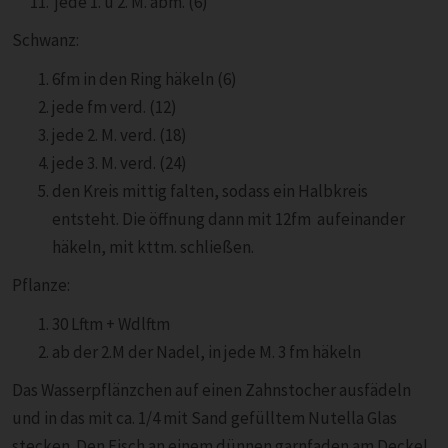
jede 1. u 2. M. abm. (6)
Schwanz:
6fm in den Ring häkeln (6)
jede fm verd. (12)
jede 2. M. verd. (18)
jede 3. M. verd. (24)
den Kreis mittig falten, sodass ein Halbkreis
entsteht. Die öffnung dann mit 12fm aufeinander
häkeln, mit kttm. schließen.
Pflanze:
30 Lftm + Wdlftm
ab der 2.M der Nadel, in jede M. 3 fm häkeln
Das Wasserpflänzchen auf einen Zahnstocher ausfädeln
und in das mit ca. 1/4 mit Sand gefülltem Nutella Glas
stecken. Den Fisch an einem dünnen garnfaden am Deckel