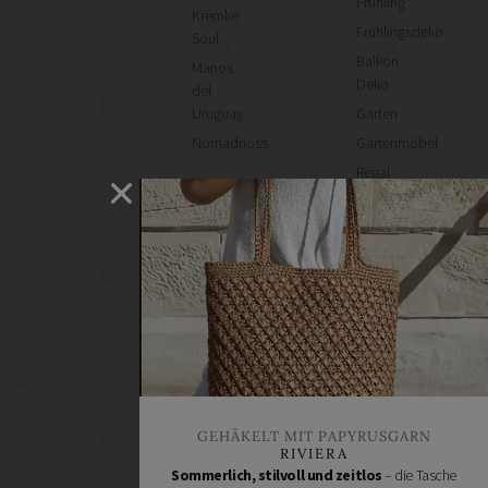
Frühling
Kremke
Frühlingsdeko
Soul
Balkon
Manos
Deko
del
Uruguay
Garten
Nomadnoss
Gartenmöbel
Regal
selber
machen
Heimwerken
Renovieren
DIY
GESCHÄFTE
Bastelbedarf
Stoffgeschäfte
Wollgeschäfte
GEHÄKELT MIT PAPYRUSGARN
Handgemachtes
RIVIERA
Schneidereibedarf
Sommerlich, stilvoll und zeitlos
– die Tasche