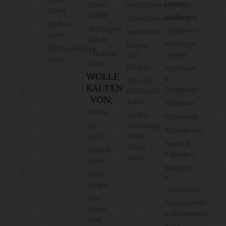
T-Shirt
Lexikon
Decke
Nutzungsbedingungen
nähen
häkeln
Wolllexikon
Datenschutzerklärung
Stofftier
Topflappen
Sticklexikon
Impressum
nähen
häkeln
Makramee-
Banner
Patchworkdecke
Fäustlinge
Lexikon
und
nähen
häkeln
Badges
Patchwork-
WOLLE
&
Jobs bei
KAUFEN
Quiltlexikon
Handmade
VON:
Kultur
Filzlexikon
Amano
Wollke –
Weblexikon
BC
nachhaltige
Töpferlexikon
Garn
Wolle
Papier- &
online
Cowgirl
Faltlexikon
kaufen
Blues
Werkstatt-
Erika
&
Knight
Holzlexikon
Hey
Naturkosmetik-
Mama
& Seifenlexikon
Wolf