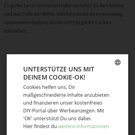
Zu guter Letzt verknotest oder vernähst du den Anfang
und das Ende der Wolle. Hierbei kannst du es ein wenig
zusammenschieben, damit nicht so große Lücken
entstehen.
UNTERSTÜTZE UNS MIT
Projektübersicht
DEINEM COOKIE-OK!
GERMAN
Cookies helfen uns, Dir
ENGLISH
maßgeschneiderte Inhalte anzubieten
FÄHIGKEITEN
Einfach
und finanzieren unser kostenfreies
DIY-Portal über Werbeanzeigen. Mit
DAUER
eine Stunde
'OK' unterstützt Du uns dabei.
Hier findest du
weitere Informationen.
KOSTEN
€