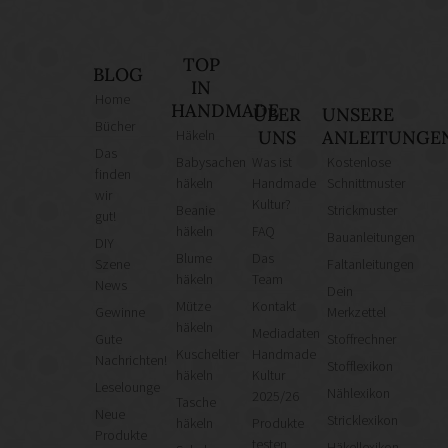
TOP
BLOG
IN
Home
HANDMADE
ÜBER
UNSERE
Bücher
Häkeln
UNS
ANLEITUNGE
Das
Babysachen
Was ist
Kostenlose
finden
häkeln
Handmade
Schnittmuster
wir
Kultur?
Beanie
Strickmuster
gut!
häkeln
FAQ
Bauanleitungen
DIY
Blume
Das
Szene
Faltanleitungen
häkeln
Team
News
Dein
Mütze
Kontakt
Gewinne
Merkzettel
häkeln
Mediadaten
Gute
Stoffrechner
Kuscheltier
Handmade
Nachrichten!
Stofflexikon
häkeln
Kultur
Leselounge
Nählexikon
2025/26
Tasche
Neue
Stricklexikon
häkeln
Produkte
Produkte
testen
Häkellexikon