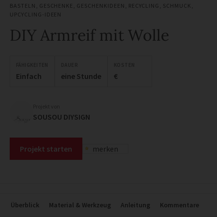
BASTELN
,
GESCHENKE
,
GESCHENKIDEEN
,
RECYCLING
,
SCHMUCK
,
UPCYCLING-IDEEN
DIY Armreif mit Wolle
FÄHIGKEITEN
DAUER
KOSTEN
Einfach
eine Stunde
€
Projekt von
SOUSOU DIYSIGN
Projekt starten
merken
Überblick
Material & Werkzeug
Anleitung
Kommentare