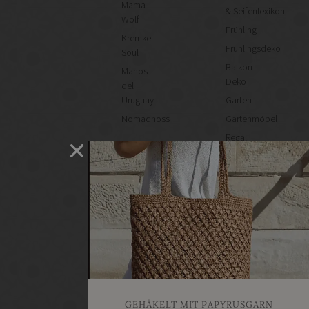
Mama
& Seifenlexikon
Wolf
Frühling
Kremke
Frühlingsdeko
Soul
Balkon
Manos
Deko
del
Uruguay
Garten
Nomadnoss
Gartenmöbel
Regal
selber
machen
Heimwerken
Renovieren
DIY
GESCHÄFTE
Bastelbedarf
Stoffgeschäfte
Wollgeschäfte
GEHÄKELT MIT PAPYRUSGARN