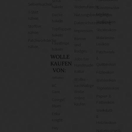
Schal
Selbermachen
häkeln
Widerrufsrecht
Schnittmuster-
T-Shirt
Lexikon
Decke
Nutzungsbedingungen
nähen
häkeln
Wolllexikon
Datenschutzerklärung
Stofftier
Topflappen
Sticklexikon
Impressum
nähen
häkeln
Makramee-
Banner
Patchworkdecke
Fäustlinge
Lexikon
und
nähen
häkeln
Badges
Patchwork-
WOLLE
&
Jobs bei
KAUFEN
Quiltlexikon
Handmade
VON:
Kultur
Filzlexikon
Amano
Wollke –
Weblexikon
BC
nachhaltige
Töpferlexikon
Garn
Wolle
Papier- &
online
Cowgirl
Faltlexikon
kaufen
Blues
Werkstatt-
Erika
&
Knight
Holzlexikon
Hey
Naturkosmetik-