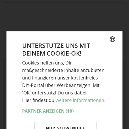
UNTERSTÜTZE UNS MIT
DEINEM COOKIE-OK!
GERMAN
Cookies helfen uns, Dir
ENGLISH
Schreibe einen Kommentar
maßgeschneiderte Inhalte anzubieten
und finanzieren unser kostenfreies
Deine E-Mail-Adresse wird nicht veröffentlicht.
Erforderliche Felder sind mit
*
markiert
DIY-Portal über Werbeanzeigen. Mit
'OK' unterstützt Du uns dabei.
Kommentar
*
Hier findest du
weitere Informationen.
PARTNER ANZEIGEN
(18) →
NUR NOTWENDIGE