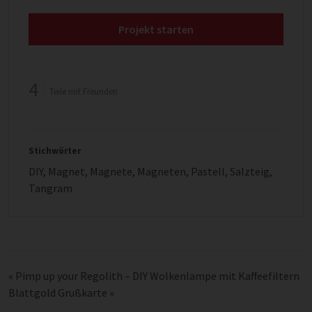
Projekt starten
4
Teile mit Freunden
Stichwörter
DIY
,
Magnet
,
Magnete
,
Magneten
,
Pastell
,
Salzteig
,
Tangram
«
Pimp up your Regolith – DIY Wolkenlampe mit Kaffeefiltern
Blattgold Grußkarte
»