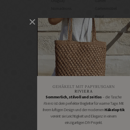
Uruguay
Garten
Nomadnoss
Gartenmöbel
Regal
selber
machen
Heimwerken
Renovieren
DIY
GESCHÄFTE
Bastelbedarf
Stoffgeschäfte
Wollgeschäfte
GEHÄKELT MIT PAPYRUSGARN
Handgemachtes
RIVIERA
Schneidereibedarf
Sommerlich, stilvoll und zeitlos
– die Tasche
Riviera
ist dein perfekter Begleiter für warme Tage. Mit
Handarbeitszubehör
ihrem luftigen Design und der modernen
Häkeloptik
DIY
vereint sie Leichtigkeit und Eleganz in einem
Online
einzigartigen DIY-Projekt.
Shops