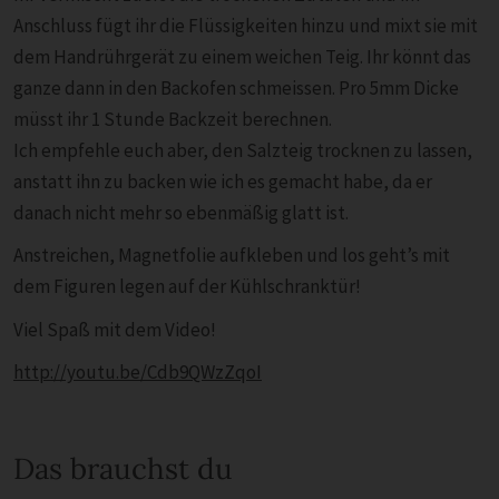
Anschluss fügt ihr die Flüssigkeiten hinzu und mixt sie mit
dem Handrührgerät zu einem weichen Teig. Ihr könnt das
ganze dann in den Backofen schmeissen. Pro 5mm Dicke
müsst ihr 1 Stunde Backzeit berechnen.
Ich empfehle euch aber, den Salzteig trocknen zu lassen,
anstatt ihn zu backen wie ich es gemacht habe, da er
danach nicht mehr so ebenmäßig glatt ist.
Anstreichen, Magnetfolie aufkleben und los geht’s mit
dem Figuren legen auf der Kühlschranktür!
Viel Spaß mit dem Video!
http://youtu.be/Cdb9QWzZqoI
Das brauchst du