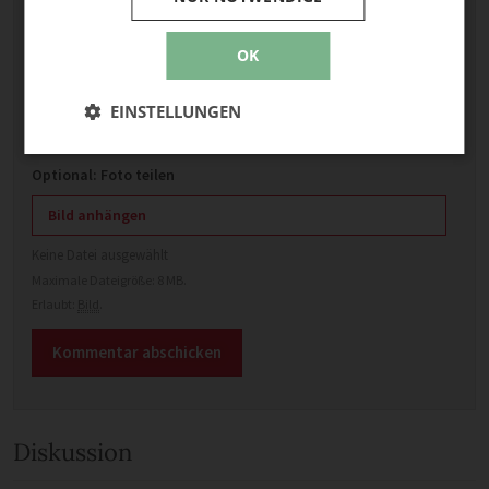
OK
Name
EINSTELLUNGEN
E-Mail
Optional: Foto teilen
Bild anhängen
Keine Datei ausgewählt
Maximale Dateigröße: 8 MB.
Erlaubt:
Bild
.
Diskussion