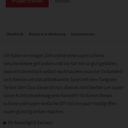
Projekt starten
merken
Überblick
Material & Werkzeug
Kommentare
Ich habe vor einiger Zeit online eine super schöne
Geschenkidee gefunden und sie hat mir so gut gefallen,
dass ich sie einfach selbst nachmachen musste! Es handelt
sich hierbei um das altbekannte Spiel mit den Tangram
Teilen. Der Clou daran ist nur, dass es sich hierbei um super
süsse Kühlschrankmagnete handelt! Ihr könnt dieses
schöne und super einfache DIY mit ein paar Handgriffen
super günstig selber machen.
▶︎ Ihr benötigt 8 Sachen: