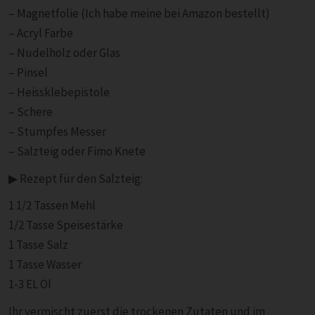
– Magnetfolie (Ich habe meine bei Amazon bestellt)
– Acryl Farbe
– Nudelholz oder Glas
– Pinsel
– Heissklebepistole
– Schere
– Stumpfes Messer
– Salzteig oder Fimo Knete
▶︎ Rezept für den Salzteig:
1 1/2 Tassen Mehl
1/2 Tasse Speisestärke
1 Tasse Salz
1 Tasse Wasser
1-3 EL Öl
Ihr vermischt zuerst die trockenen Zutaten und im