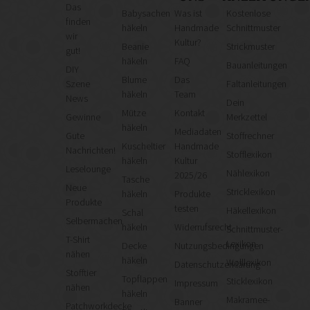
Das
Babysachen
Was ist
Kostenlose
finden
häkeln
Handmade
Schnittmuster
wir
Kultur?
Beanie
Strickmuster
gut!
häkeln
FAQ
Bauanleitungen
DIY
Blume
Das
Szene
Faltanleitungen
häkeln
Team
News
Dein
Mütze
Kontakt
Gewinne
Merkzettel
häkeln
Mediadaten
Gute
Stoffrechner
Kuscheltier
Handmade
Nachrichten!
Stofflexikon
häkeln
Kultur
Leselounge
Nählexikon
2025/26
Tasche
Neue
Stricklexikon
häkeln
Produkte
Produkte
testen
Häkellexikon
Schal
Selbermachen
häkeln
Widerrufsrecht
Schnittmuster-
T-Shirt
Lexikon
Decke
Nutzungsbedingungen
nähen
häkeln
Wolllexikon
Datenschutzerklärung
Stofftier
Topflappen
Sticklexikon
Impressum
nähen
häkeln
Makramee-
Banner
Patchworkdecke