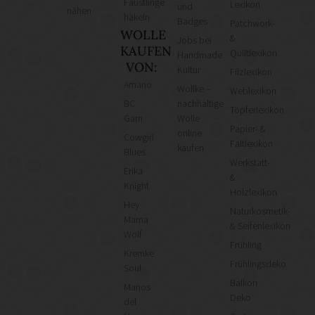
Fäustlinge
Lexikon
und
nähen
häkeln
Badges
Patchwork-
WOLLE
&
Jobs bei
KAUFEN
Quiltlexikon
Handmade
VON:
Kultur
Filzlexikon
Amano
Wollke –
Weblexikon
BC
nachhaltige
Töpferlexikon
Garn
Wolle
Papier- &
online
Cowgirl
Faltlexikon
kaufen
Blues
Werkstatt-
Erika
&
Knight
Holzlexikon
Hey
Naturkosmetik-
Mama
& Seifenlexikon
Wolf
Frühling
Kremke
Frühlingsdeko
Soul
Balkon
Manos
Deko
del