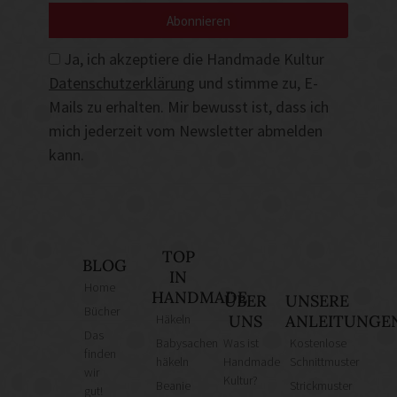
Abonnieren
Ja, ich akzeptiere die Handmade Kultur
Datenschutzerklärung
und stimme zu, E-
Mails zu erhalten. Mir bewusst ist, dass ich
mich jederzeit vom Newsletter abmelden
kann.
TOP
BLOG
IN
Home
HANDMADE
ÜBER
UNSERE
Bücher
Häkeln
UNS
ANLEITUNGE
Das
Babysachen
Was ist
Kostenlose
finden
häkeln
Handmade
Schnittmuster
wir
Kultur?
Beanie
Strickmuster
gut!