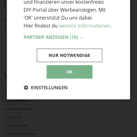
und finanzieren unser kostenfreies
Diskussion
DIY-Portal über Werbeanzeigen. Mit
'OK' unterstützt Du uns dabei.
Noch keine Kommentare — sei die Erste oder der Erste und teile
Hier findest du
weitere Informationen.
deine Meinung.
PARTNER ANZEIGEN
(18) →
NUR NOTWENDIGE
OK
Verwandte Themen
EINSTELLUNGEN
Mitbringsel
Geschenkideen
Geburtstagskarte
Upcycling
Schnittmuster
PDF-Schnittmuster