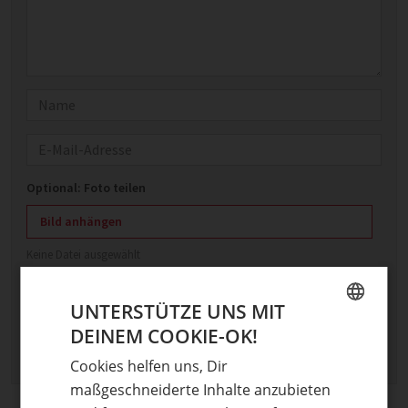
Name
E-Mail
Optional: Foto teilen
Bild anhängen
Keine Datei ausgewählt
Maximale Dateigröße: 8 MB.
Erlaubt:
Bild
.
UNTERSTÜTZE UNS MIT
DEINEM COOKIE-OK!
GERMAN
Cookies helfen uns, Dir
ENGLISH
maßgeschneiderte Inhalte anzubieten