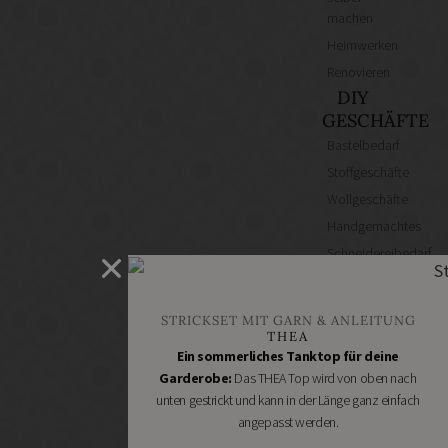
machen
Heimwerken
Renovieren
DIY
GESCHÄFTE
Bastelbedarf
Stoffgeschäfte
Wollgeschäfte
Handgemachtes
Schneidereibedarf
Handarbeitszubehör
DIY
STRICKSET MIT GARN & ANLEITUNG
Online
THEA
Shops
Ein sommerliches Tanktop für deine
Schmuckzubehör
Garderobe:
Das THEA Top wird von oben nach
unten gestrickt und kann in der Länge ganz einfach
Nähmaschinen
angepasst werden.