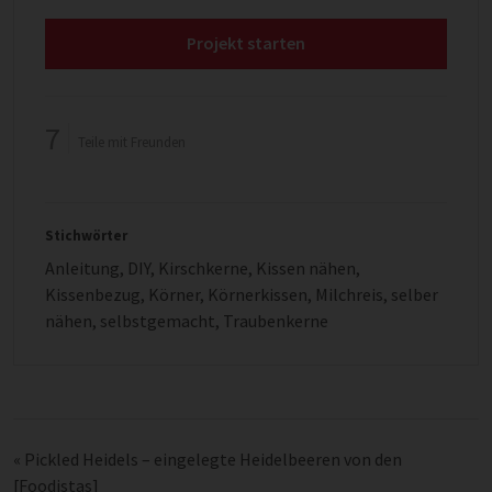
Projekt starten
7
Teile mit Freunden
Stichwörter
Anleitung
,
DIY
,
Kirschkerne
,
Kissen nähen
,
Kissenbezug
,
Körner
,
Körnerkissen
,
Milchreis
,
selber
nähen
,
selbstgemacht
,
Traubenkerne
«
Pickled Heidels – eingelegte Heidelbeeren von den
[Foodistas]