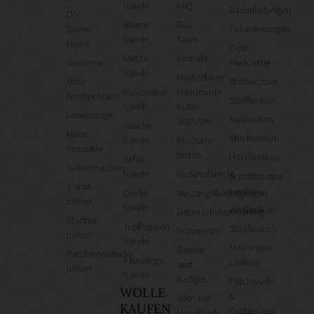
häkeln
FAQ
Bauanleitungen
DIY
Blume
Das
Szene
Faltanleitungen
häkeln
Team
News
Dein
Mütze
Kontakt
Gewinne
Merkzettel
häkeln
Mediadaten
Gute
Stoffrechner
Kuscheltier
Handmade
Nachrichten!
Stofflexikon
häkeln
Kultur
Leselounge
Nählexikon
2025/26
Tasche
Neue
Stricklexikon
häkeln
Produkte
Produkte
testen
Häkellexikon
Schal
Selbermachen
häkeln
Widerrufsrecht
Schnittmuster-
T-Shirt
Lexikon
Decke
Nutzungsbedingungen
nähen
häkeln
Wolllexikon
Datenschutzerklärung
Stofftier
Topflappen
Sticklexikon
Impressum
nähen
häkeln
Makramee-
Banner
Patchworkdecke
Fäustlinge
Lexikon
und
nähen
häkeln
Badges
Patchwork-
WOLLE
&
Jobs bei
KAUFEN
Quiltlexikon
Handmade