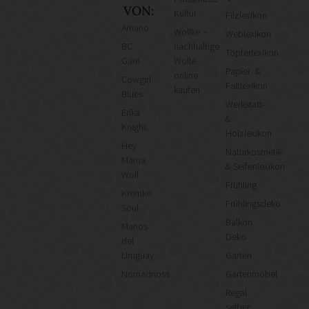
VON:
Kultur
Filzlexikon
Amano
Wollke –
Weblexikon
BC
nachhaltige
Töpferlexikon
Garn
Wolle
Papier- &
online
Cowgirl
Faltlexikon
kaufen
Blues
Werkstatt-
Erika
&
Knight
Holzlexikon
Hey
Naturkosmetik-
Mama
& Seifenlexikon
Wolf
Frühling
Kremke
Frühlingsdeko
Soul
Balkon
Manos
Deko
del
Uruguay
Garten
Nomadnoss
Gartenmöbel
Regal
selber