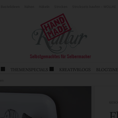
Bastelideen
Nähen
Häkeln
Stricken
Stricksets kaufen – WOLLKE
THEMENSPECIALS
KREATIVBLOGS
BLOG'ZIN
sen
GESC
F