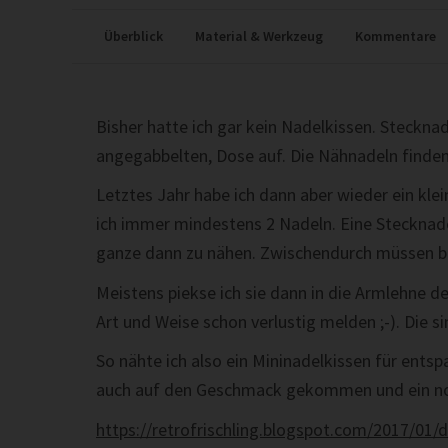
Überblick
Material & Werkzeug
Kommentare
Bisher hatte ich gar kein Nadelkissen. Stecknad
angegabbelten, Dose auf. Die Nähnadeln finden
Letztes Jahr habe ich dann aber wieder ein kl
ich immer mindestens 2 Nadeln. Eine Stecknad
ganze dann zu nähen. Zwischendurch müssen b
Meistens piekse ich sie dann in die Armlehne de
Art und Weise schon verlustig melden ;-). Die s
So nähte ich also ein Mininadelkissen für ents
auch auf den Geschmack gekommen und ein no
https://retrofrischling.blogspot.com/2017/01/dr