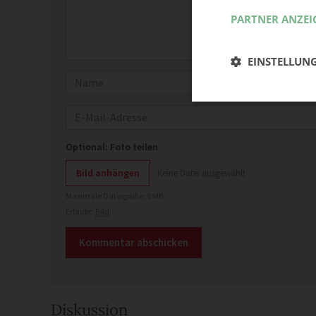
PARTNER ANZEI
EINSTELLUN
Name
E-Mail
Optional: Foto teilen
Bild anhängen
Keine Datei ausgewählt
Maximale Dateigröße: 8 MB.
Erlaubt:
Bild
.
Diskussion