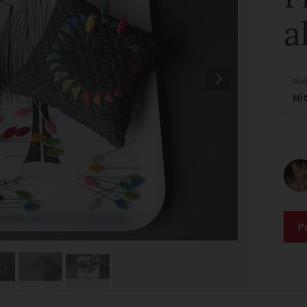
a
FÄH
Mit
P