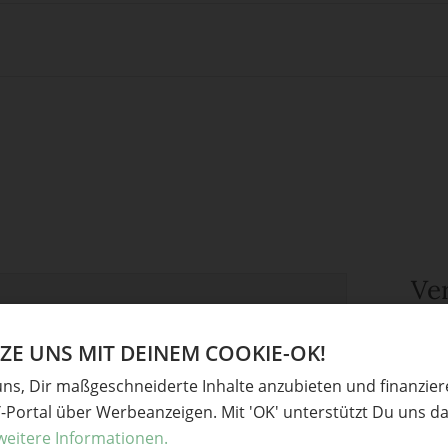
Ve
derliche Felder sind mit
*
markiert
Mitbri
E UNS MIT DEINEM COOKIE-OK!
Gesch
uns, Dir maßgeschneiderte Inhalte anzubieten und finanzie
Gebur
Y-Portal über Werbeanzeigen. Mit 'OK' unterstützt Du uns da
Upcyc
weitere Informationen.