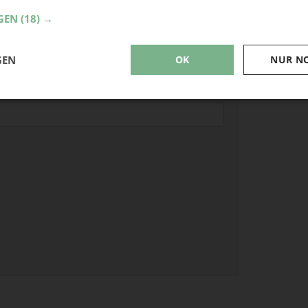
Schni
GEN
(18) →
PDF-S
Stoff
Stoffl
GEN
OK
NUR N