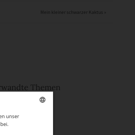
Mein kleiner schwarzer Kaktus
»
rwandte Themen
ngsel
enkideen
ren unser
GERMAN
tstagskarte
bei.
ENGLISH
ling