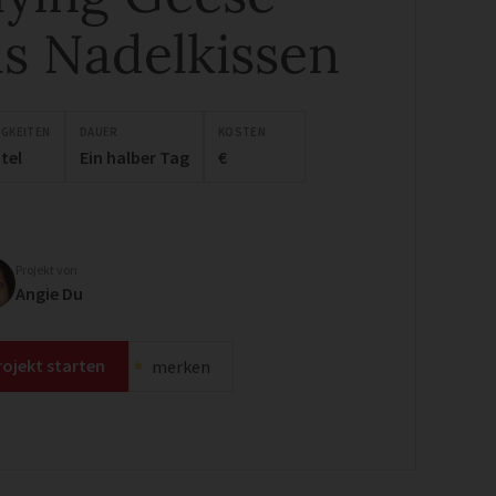
ls Nadelkissen
IGKEITEN
DAUER
KOSTEN
tel
Ein halber Tag
€
Projekt von
Angie Du
rojekt starten
merken