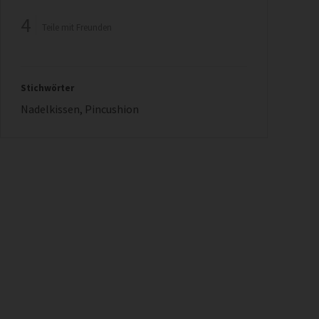
4
Teile mit Freunden
Stichwörter
Nadelkissen
,
Pincushion