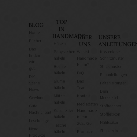
TOP
BLOG
IN
Home
HANDMADE
ÜBER
UNSERE
Bücher
Häkeln
UNS
ANLEITUNGE
Das
Babysachen
Was ist
Kostenlose
finden
häkeln
Handmade
Schnittmuster
wir
Kultur?
Beanie
Strickmuster
gut!
häkeln
FAQ
Bauanleitungen
DIY
Blume
Das
Szene
Faltanleitungen
häkeln
Team
News
Dein
Mütze
Kontakt
Gewinne
Merkzettel
häkeln
Mediadaten
Gute
Stoffrechner
Kuscheltier
Handmade
Nachrichten!
Stofflexikon
häkeln
Kultur
Leselounge
Nählexikon
2025/26
Tasche
Neue
Stricklexikon
häkeln
Produkte
Produkte