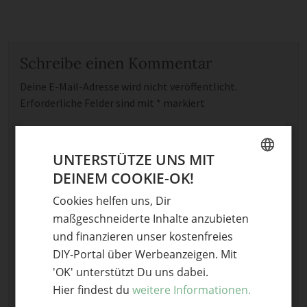
Schreibe einen Kommentar
Deine E-Mail-Adresse wird nicht veröffentlicht.
Erforderliche Felder sind mit
*
markiert
Kommentar
*
UNTERSTÜTZE UNS MIT
DEINEM COOKIE-OK!
GERMAN
Cookies helfen uns, Dir
ENGLISH
maßgeschneiderte Inhalte anzubieten
und finanzieren unser kostenfreies
Name
DIY-Portal über Werbeanzeigen. Mit
'OK' unterstützt Du uns dabei.
E-Mail
Hier findest du
weitere Informationen.