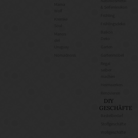
Naturkosmetik-
Mama
& Seifenlexikon
Wolf
Frühling
Kremke
Frühlingsdeko
Soul
Balkon
Manos
Deko
del
Uruguay
Garten
Nomadnoss
Gartenmöbel
Regal
selber
machen
Heimwerken
Renovieren
DIY
GESCHÄFTE
Bastelbedarf
Stoffgeschäfte
Wollgeschäfte