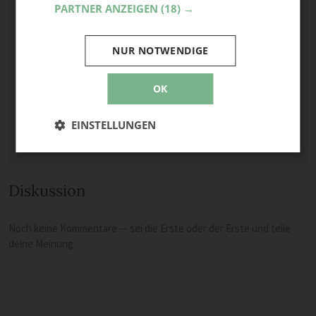
PARTNER ANZEIGEN
(18) →
Optional: Foto teilen
Bild anhängen
NUR NOTWENDIGE
Keine Datei ausgewählt
Maximale Dateigröße: 8 MB.
OK
Erlaubt:
Bild
.
EINSTELLUNGEN
Diskussion
Noch keine Kommentare — sei die Erste oder der Erste und teile
deine Meinung.