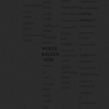
testen
Häkellexikon
Schal
Selbermachen
häkeln
Widerrufsrecht
Schnittmuster-
T-Shirt
Lexikon
Decke
Nutzungsbedingungen
nähen
häkeln
Wolllexikon
Datenschutzerklärung
Stofftier
Topflappen
Sticklexikon
Impressum
nähen
häkeln
Makramee-
Banner
Patchworkdecke
Fäustlinge
Lexikon
und
nähen
häkeln
Badges
Patchwork-
WOLLE
&
Jobs bei
KAUFEN
Quiltlexikon
Handmade
VON:
Kultur
Filzlexikon
Amano
Wollke –
Weblexikon
BC
nachhaltige
Töpferlexikon
Garn
Wolle
Papier- &
online
Cowgirl
Faltlexikon
kaufen
Blues
Werkstatt-
Erika
&
Knight
Holzlexikon
Hey