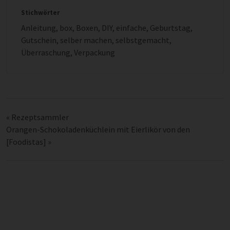
Stichwörter
Anleitung
,
box
,
Boxen
,
DIY
,
einfache
,
Geburtstag
,
Gutschein
,
selber machen
,
selbstgemacht
,
Überraschung
,
Verpackung
«
Rezeptsammler
Orangen-Schokoladenküchlein mit Eierlikör von den
[Foodistas]
»