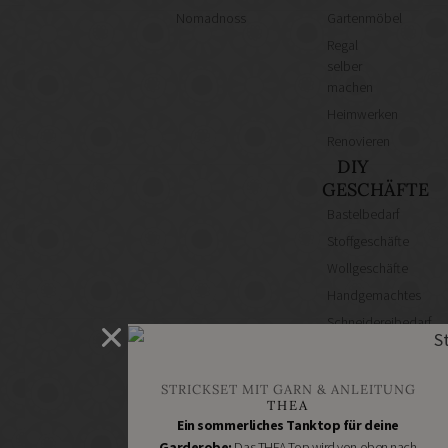
Nomadnoss
Gartenmöbel
Regal
selber
machen
Heimwerken
Renovieren
DIY
GESCHÄFTE
Bastelbedarf
Stoffgeschäfte
Wollgeschäfte
Handgemachtes
Schneidereibedarf
Handarbeitszubehör
DIY
STRICKSET MIT GARN & ANLEITUNG
Online
THEA
Shops
Ein sommerliches Tanktop für deine
Schmuckzubehör
Garderobe:
Das THEA Top wird von oben nach