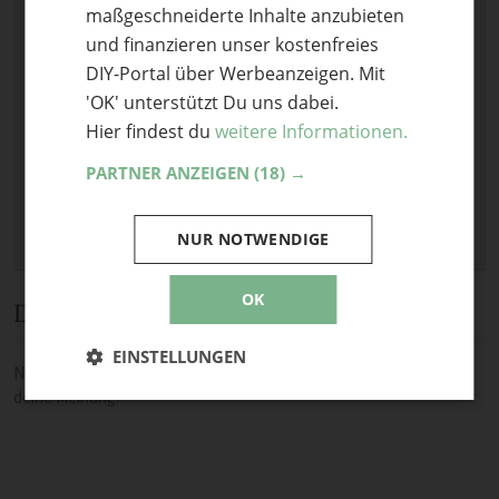
maßgeschneiderte Inhalte anzubieten
Optional: Foto teilen
und finanzieren unser kostenfreies
Bild anhängen
DIY-Portal über Werbeanzeigen. Mit
'OK' unterstützt Du uns dabei.
Keine Datei ausgewählt
Hier findest du
weitere Informationen.
Maximale Dateigröße: 8 MB.
Erlaubt:
Bild
.
PARTNER ANZEIGEN
(18) →
NUR NOTWENDIGE
OK
Diskussion
EINSTELLUNGEN
Noch keine Kommentare — sei die Erste oder der Erste und teile
deine Meinung.