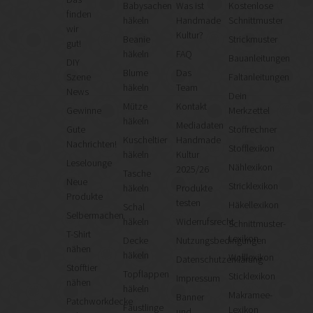
Babysachen
Was ist
Kostenlose
finden
häkeln
Handmade
Schnittmuster
wir
Kultur?
Beanie
Strickmuster
gut!
häkeln
FAQ
Bauanleitungen
DIY
Blume
Das
Szene
Faltanleitungen
häkeln
Team
News
Dein
Mütze
Kontakt
Gewinne
Merkzettel
häkeln
Mediadaten
Gute
Stoffrechner
Kuscheltier
Handmade
Nachrichten!
Stofflexikon
häkeln
Kultur
Leselounge
Nählexikon
2025/26
Tasche
Neue
Stricklexikon
häkeln
Produkte
Produkte
testen
Häkellexikon
Schal
Selbermachen
häkeln
Widerrufsrecht
Schnittmuster-
T-Shirt
Lexikon
Decke
Nutzungsbedingungen
nähen
häkeln
Wolllexikon
Datenschutzerklärung
Stofftier
Topflappen
Sticklexikon
Impressum
nähen
häkeln
Makramee-
Banner
Patchworkdecke
Fäustlinge
Lexikon
und