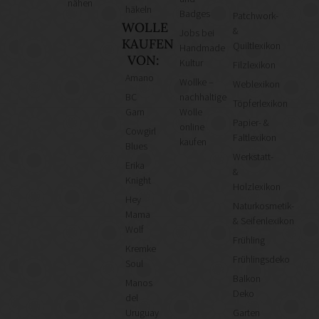
nähen
häkeln
Badges
Patchwork-
WOLLE
&
Jobs bei
KAUFEN
Quiltlexikon
Handmade
VON:
Kultur
Filzlexikon
Amano
Wollke –
Weblexikon
BC
nachhaltige
Töpferlexikon
Garn
Wolle
Papier- &
online
Cowgirl
Faltlexikon
kaufen
Blues
Werkstatt-
Erika
&
Knight
Holzlexikon
Hey
Naturkosmetik-
Mama
& Seifenlexikon
Wolf
Frühling
Kremke
Frühlingsdeko
Soul
Balkon
Manos
Deko
del
Uruguay
Garten