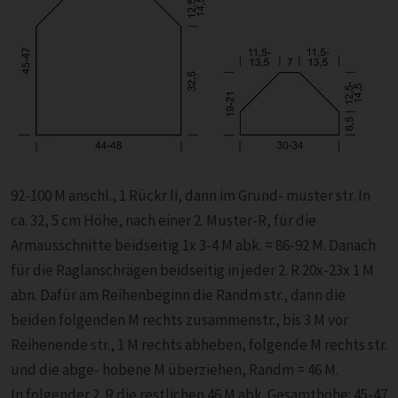
92-100 M anschl., 1 Rückr li, dann im Grund- muster str. In
ca. 32, 5 cm Höhe, nach einer 2. Muster-R, für die
Armausschnitte beidseitig 1x 3-4 M abk. = 86-92 M. Danach
für die Raglanschrägen beidseitig in jeder 2. R 20x-23x 1 M
abn. Dafür am Reihenbeginn die Randm str., dann die
beiden folgenden M rechts zusammenstr., bis 3 M vor
Reihenende str., 1 M rechts abheben, folgende M rechts str.
und die abge- hobene M überziehen, Randm = 46 M.
In folgender 2. R die restlichen 46 M abk. Gesamthöhe: 45-47