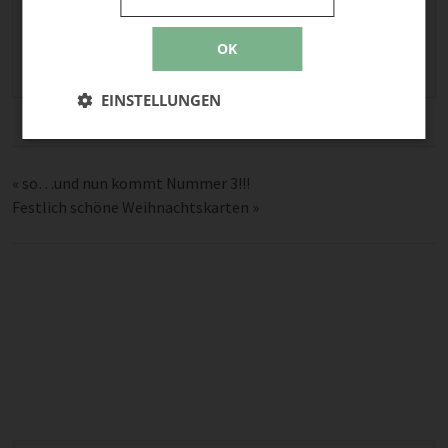
Damenmode
,
Kleidung
,
Kleidung-Upcycling
,
Mode
,
Modern
,
Pullover
,
Pullover stricken
,
Pullover-
OK
Upcycling
,
Strickpullover
EINSTELLUNGEN
«
so…und nun kommt Nummer 3!!!
Festlich schöne Weihnachtskarten
»