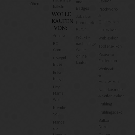
Lexikon
und
nähen
häkeln
Badges
Patchwork-
WOLLE
&
Jobs bei
KAUFEN
Quiltlexikon
Handmade
VON:
Kultur
Filzlexikon
Amano
Wollke –
Weblexikon
BC
nachhaltige
Töpferlexikon
Garn
Wolle
Papier- &
online
Cowgirl
Faltlexikon
kaufen
Blues
Werkstatt-
Erika
&
Knight
Holzlexikon
Hey
Naturkosmetik-
Mama
& Seifenlexikon
Wolf
Frühling
Kremke
Frühlingsdeko
Soul
Balkon
Manos
Deko
del
Uruguay
Garten