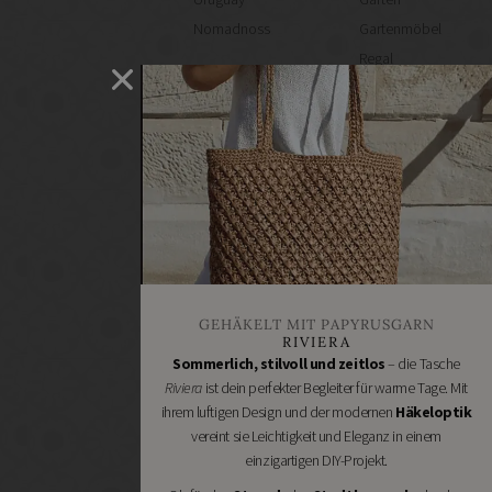
Nomadnoss
Gartenmöbel
Regal
selber
machen
Heimwerken
Renovieren
DIY
GESCHÄFTE
Bastelbedarf
Stoffgeschäfte
Wollgeschäfte
GEHÄKELT MIT PAPYRUSGARN
Handgemachtes
RIVIERA
Schneidereibedarf
Sommerlich, stilvoll und zeitlos
– die Tasche
Riviera
ist dein perfekter Begleiter für warme Tage. Mit
Handarbeitszubehör
ihrem luftigen Design und der modernen
Häkeloptik
DIY
vereint sie Leichtigkeit und Eleganz in einem
Online
einzigartigen DIY-Projekt.
Shops