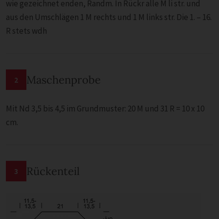
wie gezeichnet enden, Randm. In Rückr alle M li str. und
aus den Umschlägen 1 M rechts und 1 M links str. Die 1. – 16.
R stets wdh
Maschenprobe
2
Mit Nd 3,5 bis 4,5 im Grundmuster: 20 M und 31 R = 10 x 10
cm.
Rückenteil
3