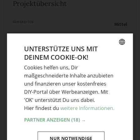
Projektübersicht
FÄHIGKEITEN
Mittel
DAUER
etwa 3 Stunden
UNTERSTÜTZE UNS MIT
KOSTEN
DEINEM COOKIE-OK!
Kostenlos
GERMAN
Cookies helfen uns, Dir
ENGLISH
maßgeschneiderte Inhalte anzubieten
Projekt starten
und finanzieren unser kostenfreies
DIY-Portal über Werbeanzeigen. Mit
'OK' unterstützt Du uns dabei.
236
Teile mit Freunden
Hier findest du
weitere Informationen.
PARTNER ANZEIGEN
(18) →
Stichwörter
NUR NOTWENDIGE