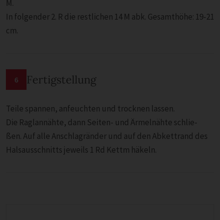
M.
In folgender 2. R die restlichen 14 M abk. Gesamthöhe: 19-21
cm.
Fertigstellung
6
Teile spannen, anfeuchten und trocknen lassen.
Die Raglannähte, dann Seiten- und Ärmelnähte schlie-
ßen. Auf alle Anschlagränder und auf den Abkettrand des
Halsausschnitts jeweils 1 Rd Kettm häkeln.