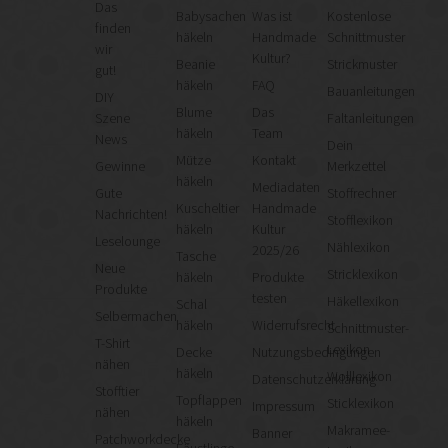
Das
Babysachen
Was ist
Kostenlose
finden
häkeln
Handmade
Schnittmuster
wir
Kultur?
Beanie
Strickmuster
gut!
häkeln
FAQ
Bauanleitungen
DIY
Blume
Das
Szene
Faltanleitungen
häkeln
Team
News
Dein
Mütze
Kontakt
Gewinne
Merkzettel
häkeln
Mediadaten
Gute
Stoffrechner
Kuscheltier
Handmade
Nachrichten!
Stofflexikon
häkeln
Kultur
Leselounge
Nählexikon
2025/26
Tasche
Neue
Stricklexikon
häkeln
Produkte
Produkte
testen
Häkellexikon
Schal
Selbermachen
häkeln
Widerrufsrecht
Schnittmuster-
T-Shirt
Lexikon
Decke
Nutzungsbedingungen
nähen
häkeln
Wolllexikon
Datenschutzerklärung
Stofftier
Topflappen
Sticklexikon
Impressum
nähen
häkeln
Makramee-
Banner
Patchworkdecke
Fäustlinge