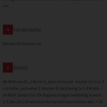
cm.
Vorderseite
4
Wie das Rückenteil str.
Ärmel
5
60-68 M anschl., 1 Rückr li, dann im Grund- muster str. In 6, 5
cm Höhe, nach einer 2. Muster-R, beidseitig 1x 3-4 M abk. =
54-60 M. Danach für die Raglanschrägen beidseitig in jeder
2. R 20x-23x 1 M wie beim Rückenteil beschrieben abn. = 14