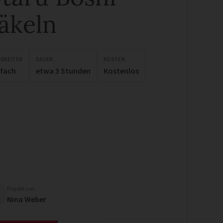
äkeln
IGKEITEN
DAUER
KOSTEN
nfach
etwa 3 Stunden
Kostenlos
Projekt von
Nina Weber