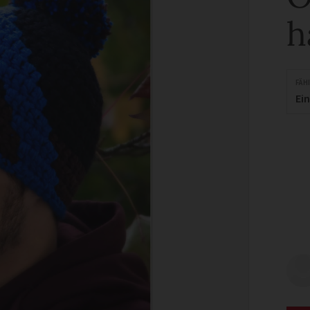
h
FÄH
Ei