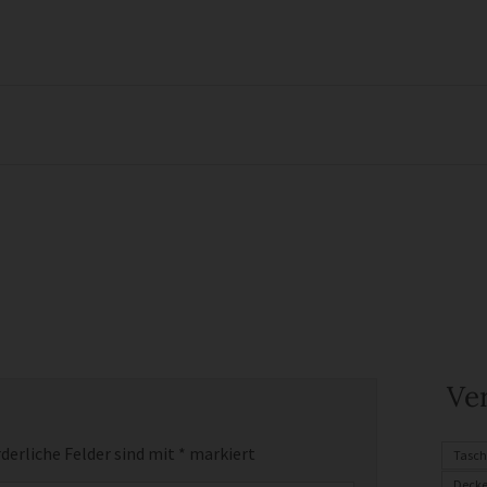
Ve
derliche Felder sind mit
*
markiert
Tasch
Decke