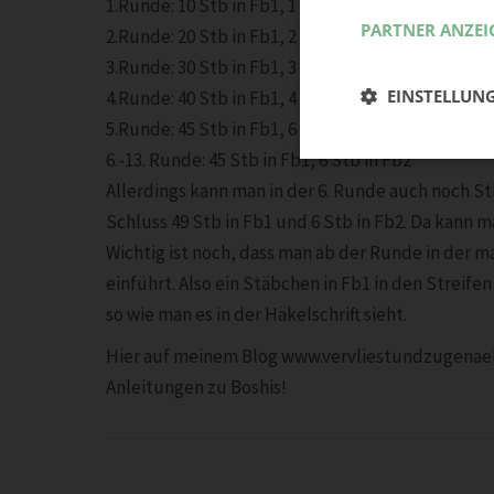
1.Runde: 10 Stb in Fb1, 1 Stb in Fb2
PARTNER ANZEI
2.Runde: 20 Stb in Fb1, 2 Stb in Fb2
3.Runde: 30 Stb in Fb1, 3 Stb in Fb2
EINSTELLUN
4.Runde: 40 Stb in Fb1, 4 Stb in Fb2
5.Runde: 45 Stb in Fb1, 6 Stb in Fb2
6.-13. Runde: 45 Stb in Fb1, 6 Stb in Fb2
Allerdings kann man in der 6. Runde auch noch S
Schluss 49 Stb in Fb1 und 6 Stb in Fb2. Da kann 
Wichtig ist noch, dass man ab der Runde in der 
einführt. Also ein Stäbchen in Fb1 in den Streife
so wie man es in der Häkelschrift sieht.
Hier auf meinem Blog www.vervliestundzugenaeh
Anleitungen zu Boshis!