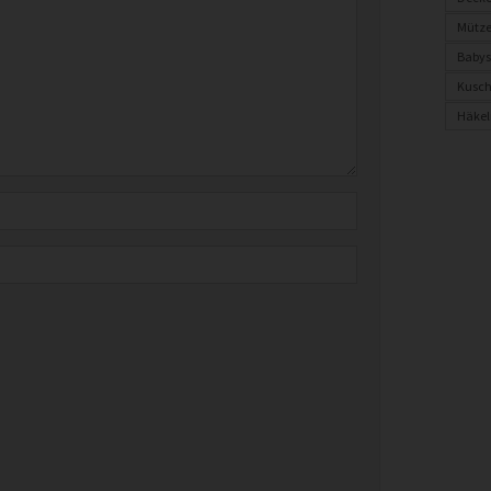
Mütze
Babys
Kusch
Häkel