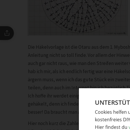
Die Häkelvorlage ist die Otaru aus dem 1. Myboshi
Anleitung nicht so toll finde. Vor allem der Hinw
auch gar nicht raus, wie man den Streifen weiter
hab ich mir, als ich endlich fertig war eine Häkel
ärgern muss, wenn ich das gute Stück ein zweite
teilen, denn auch im Internet bin ich bezüglich T
Ich hoffe ihr werdet einigermaßen schlau aus me
UNTERSTÜTZ
gehäkelt, denn ich finde bei halben Stäbchen wird
besser! Da braucht man auch nur 13 Runden!
Cookies helfen 
kostenfreies DI
Hier noch kurz die Zahlen zum Bild. In Spiralrun
Hier findest du