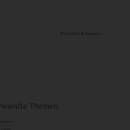
Rock Star Brownies
»
rwandte Themen
e häkeln
 häkeln