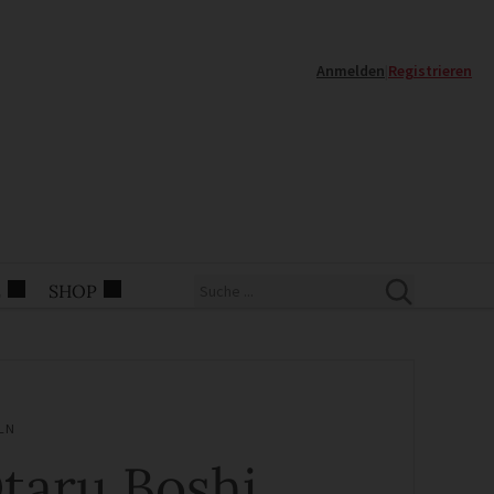
Anmelden
|
Registrieren
E
SHOP
LN
taru Boshi