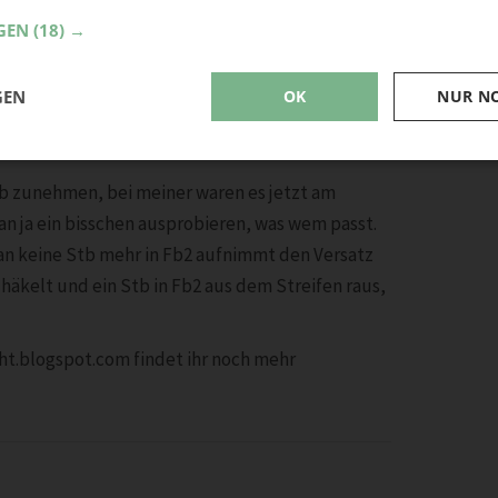
GEN
(18) →
GEN
OK
NUR N
tb zunehmen, bei meiner waren es jetzt am
man ja ein bisschen ausprobieren, was wem passt.
man keine Stb mehr in Fb2 aufnimmt den Versatz
n häkelt und ein Stb in Fb2 aus dem Streifen raus,
t.blogspot.com findet ihr noch mehr