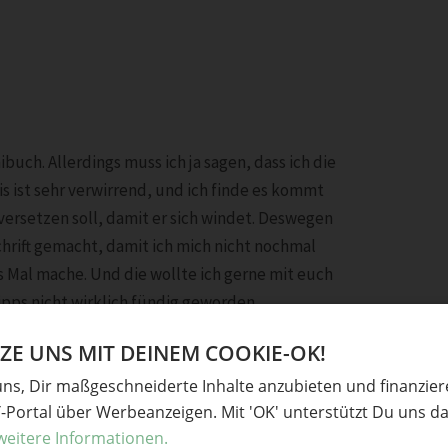
buch. Allerdings muss ich ja sagen, dass ich die
eis ist sehr verwirrend, und ich finde es kommt
 versetzen soll, damit er sich windet. Deswegen
schrift gemacht, damit ich mich nicht nochmal
s Mal mache. Und die wollte ich gerne mit euch
ipps nicht wirklich fündig geworden.
inem Gemale. Übrigens habe ich in Stäbchen
E UNS MIT DEINEM COOKIE-OK!
 die Mütze ziemlich löchrig. So gefällt mir das
uns, Dir maßgeschneiderte Inhalte anzubieten und finanzie
Y-Portal über Werbeanzeigen. Mit 'OK' unterstützt Du uns da
den häkelt man:
weitere Informationen.