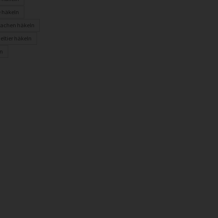
 häkeln
achen häkeln
eltier häkeln
n