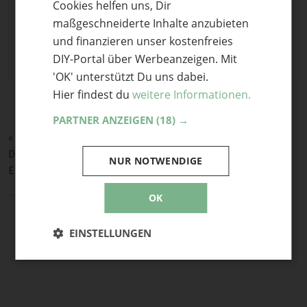
Cookies helfen uns, Dir
ENGLISH
Stichwörter
maßgeschneiderte Inhalte anzubieten
Geschenkverpackung selber machen
,
Papierschleife
,
und finanzieren unser kostenfreies
Papierstreifen
,
Schleife
,
Schleifen
DIY-Portal über Werbeanzeigen. Mit
'OK' unterstützt Du uns dabei.
Hier findest du
weitere Informationen.
PARTNER ANZEIGEN
(18) →
«
Buntes Mobile/ Spieluhr: Wolke
DIY WEIHNACHTLICHE BILDERRAHMEN MIT BASTIAN DEM
NUR NOTWENDIGE
ELCH
»
OK
EINSTELLUNGEN