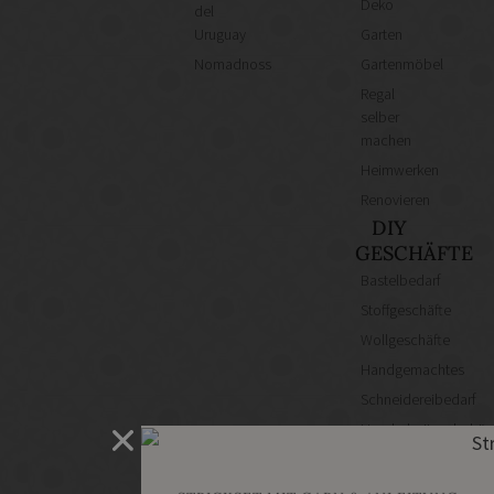
Deko
del
Uruguay
Garten
Nomadnoss
Gartenmöbel
Regal
selber
machen
Heimwerken
Renovieren
DIY
GESCHÄFTE
Bastelbedarf
Stoffgeschäfte
Wollgeschäfte
Handgemachtes
Schneidereibedarf
Handarbeitszubehör
DIY
Online