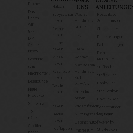
ÜBER
UNSERE
Bücher
Häkeln
UNS
ANLEITUNGE
Das
Babysachen
Was ist
Kostenlose
finden
häkeln
Handmade
Schnittmuster
wir
Kultur?
Beanie
Strickmuster
gut!
häkeln
FAQ
Bauanleitungen
DIY
Blume
Das
Szene
Faltanleitungen
häkeln
Team
News
Dein
Mütze
Kontakt
Gewinne
Merkzettel
häkeln
Mediadaten
Gute
Stoffrechner
Kuscheltier
Handmade
Nachrichten!
Stofflexikon
häkeln
Kultur
Leselounge
Nählexikon
2025/26
Tasche
Neue
Stricklexikon
häkeln
Produkte
Produkte
testen
Häkellexikon
Schal
Selbermachen
häkeln
Widerrufsrecht
Schnittmuster-
T-Shirt
Lexikon
Decke
Nutzungsbedingungen
nähen
häkeln
Wolllexikon
Datenschutzerklärung
Stofftier
Topflappen
Sticklexikon
Impressum
nähen