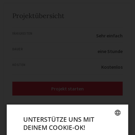
Projektübersicht
FÄHIGKEITEN
Sehr einfach
DAUER
eine Stunde
KOSTEN
Kostenlos
Projekt starten
38
Teile mit Freunden
UNTERSTÜTZE UNS MIT
DEINEM COOKIE-OK!
GERMAN