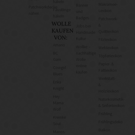
häkeln
Makramee-
Banner
Patchworkdecke
Fäustlinge
Lexikon
und
nähen
häkeln
Badges
Patchwork-
WOLLE
&
Jobs bei
KAUFEN
Quiltlexikon
Handmade
VON:
Kultur
Filzlexikon
Amano
Wollke –
Weblexikon
BC
nachhaltige
Töpferlexikon
Garn
Wolle
Papier- &
online
Cowgirl
Faltlexikon
kaufen
Blues
Werkstatt-
Erika
&
Knight
Holzlexikon
Hey
Naturkosmetik-
Mama
& Seifenlexikon
Wolf
Frühling
Kremke
Frühlingsdeko
Soul
Balkon
Manos