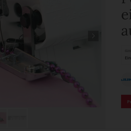
e
a
FÄH
Ei
P