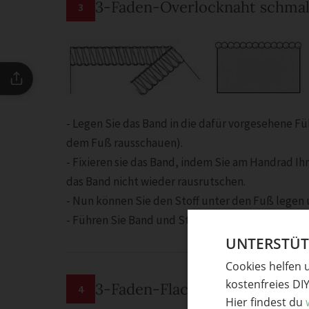
3-Faden-Overlocknaht schma
3
- Legen Sie das Band in die dafür vorgesehene Fü
dem Fuß rausschauen).
- Fixieren sie das Band, indem Sie am Handrad Ih
das Band nicht wieder rausrutschen.
- Nun können Sie den Stoff unter den Fuß legen 
- Führen Sie Band und Stoff mit der Hand hinter 
UNTERSTÜTZ
Cookies helfen 
kostenfreies DI
3-Faden-Flachnaht schmal
4
Hier findest du