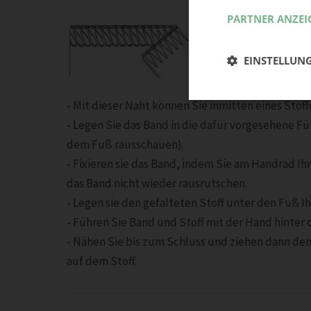
PARTNER ANZEI
EINSTELLUN
- Mit dieser Naht können Sie inmitten eines Stoff
- Legen Sie das Band in die dafür vorgesehene Fü
dem Fuß rausschauen).
- Fixieren sie das Band, indem Sie am Handrad Ih
das Band nicht wieder rausrutschen.
- Legen sie den gefalteten Stoff unter den Fuß I
- Führen Sie Band und Stoff mit der Hand hinter 
- Nähen Sie bis zum Schluss und ziehen dann den
auf dem Stoff.