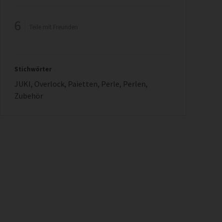
6
Teile mit Freunden
Stichwörter
JUKI
,
Overlock
,
Paietten
,
Perle
,
Perlen
,
Zubehör