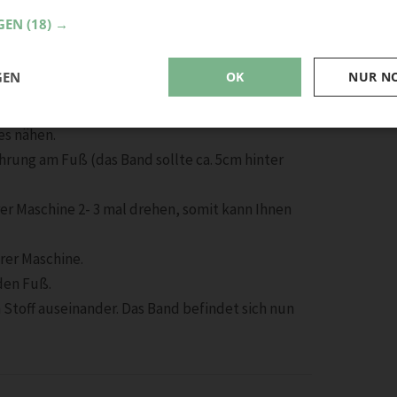
GEN
(18) →
GEN
OK
NUR N
es nähen.
hrung am Fuß (das Band sollte ca. 5cm hinter
rer Maschine 2- 3 mal drehen, somit kann Ihnen
hrer Maschine.
den Fuß.
 Stoff auseinander. Das Band befindet sich nun