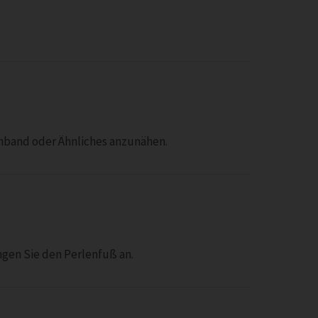
nband oder Ähnliches anzunähen.
ngen Sie den Perlenfuß an.