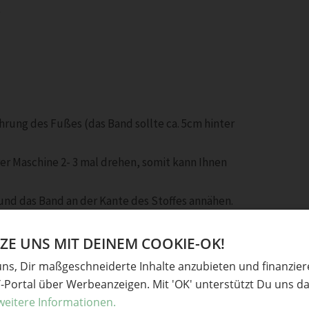
l
hrung des Fußes (das Band sollte ca. 5cm hinter
rer Maschine 2- 3 mal drehen, somit kann Ihnen
und das Band an der Kante des Stoffes annähen.
den Fuß.
E UNS MIT DEINEM COOKIE-OK!
uns, Dir maßgeschneiderte Inhalte anzubieten und finanzie
Y-Portal über Werbeanzeigen. Mit 'OK' unterstützt Du uns da
weitere Informationen.