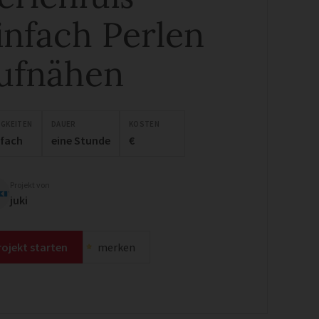
infach Perlen
ufnähen
IGKEITEN
DAUER
KOSTEN
nfach
eine Stunde
€
Projekt von
juki
rojekt starten
merken