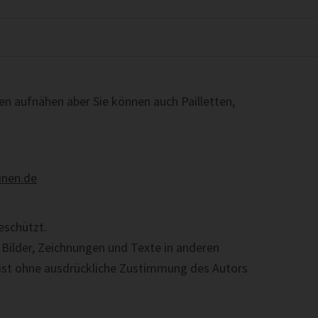
n aufnähen aber Sie können auch Pailletten,
inen.de
eschützt.
 Bilder, Zeichnungen und Texte in anderen
 ist ohne ausdrückliche Zustimmung des Autors