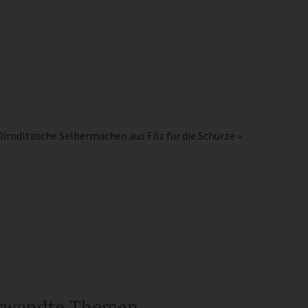
Dirndltasche Selbermachen aus Filz für die Schürze
»
rwandte Themen