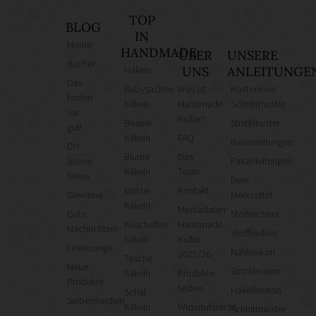
TOP
BLOG
IN
Home
HANDMADE
ÜBER
UNSERE
Bücher
Häkeln
UNS
ANLEITUNGE
Das
Babysachen
Was ist
Kostenlose
finden
häkeln
Handmade
Schnittmuster
wir
Kultur?
Beanie
Strickmuster
gut!
häkeln
FAQ
Bauanleitungen
DIY
Blume
Das
Szene
Faltanleitungen
häkeln
Team
News
Dein
Mütze
Kontakt
Gewinne
Merkzettel
häkeln
Mediadaten
Gute
Stoffrechner
Kuscheltier
Handmade
Nachrichten!
Stofflexikon
häkeln
Kultur
Leselounge
Nählexikon
2025/26
Tasche
Neue
Stricklexikon
häkeln
Produkte
Produkte
testen
Häkellexikon
Schal
Selbermachen
häkeln
Widerrufsrecht
Schnittmuster-