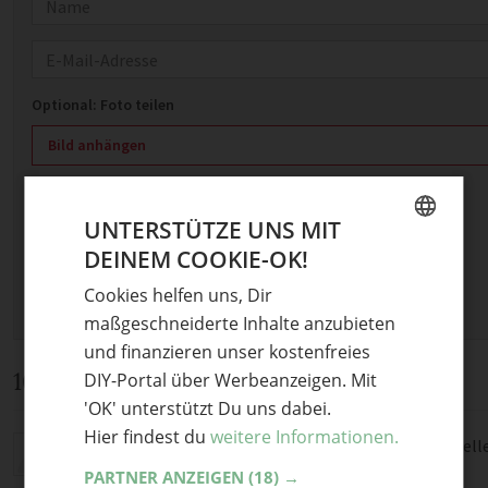
Name
E-Mail
Optional: Foto teilen
Bild anhängen
Keine Datei ausgewählt
Maximale Dateigröße: 8 MB.
UNTERSTÜTZE UNS MIT
Erlaubt:
Bild
.
DEINEM COOKIE-OK!
GERMAN
Cookies helfen uns, Dir
ENGLISH
maßgeschneiderte Inhalte anzubieten
und finanzieren unser kostenfreies
10 Kommentare
DIY-Portal über Werbeanzeigen. Mit
'OK' unterstützt Du uns dabei.
Hier findest du
weitere Informationen.
Teelichter!!!! Kann man bedenkenlos auf den Tisch stell
soll da in einer Dose passieren?
PARTNER ANZEIGEN
(18) →