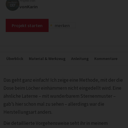
Projekt von
vonKarin
Projekt starten
merken
Überblick
Material & Werkzeug
Anleitung
Kommentare
Das geht ganz einfach! Ich zeige eine Methode, mit der die
Dose beim Löcher einhämmern nicht eingedellt wird. Eine
ähnliche Laterne – mit wunderbarem Sternenmuster –
gab’s hier schon mal zu sehen – allerdings war die
Herstellungsart anders.
Die detaillierte Vorgehensweise seht ihr in meinem