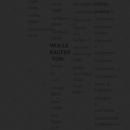
T-Shirt
Lexikon
Decke
Nutzungsbedingungen
nähen
häkeln
Wolllexikon
Datenschutzerklärung
Stofftier
Topflappen
Sticklexikon
Impressum
nähen
häkeln
Makramee-
Banner
Patchworkdecke
Fäustlinge
Lexikon
und
nähen
häkeln
Badges
Patchwork-
WOLLE
&
Jobs bei
KAUFEN
Quiltlexikon
Handmade
VON:
Kultur
Filzlexikon
Amano
Wollke –
Weblexikon
BC
nachhaltige
Töpferlexikon
Garn
Wolle
Papier- &
online
Cowgirl
Faltlexikon
kaufen
Blues
Werkstatt-
Erika
&
Knight
Holzlexikon
Hey
Naturkosmetik-
Mama
& Seifenlexikon
Wolf