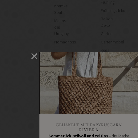
Frühling
Kremke
Frühlingsdeko
Soul
Balkon
Manos
Deko
del
Uruguay
Garten
Nomadnoss
Gartenmöbel
Regal
selber
machen
Heimwerken
Renovieren
DIY
GESCHÄFTE
Bastelbedarf
Stoffgeschäfte
Wollgeschäfte
GEHÄKELT MIT PAPYRUSGARN
Handgemachtes
RIVIERA
Schneidereibedarf
Sommerlich, stilvoll und zeitlos
– die Tasche