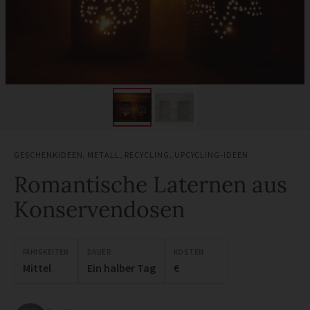
GESCHENKIDEEN
,
METALL
,
RECYCLING
,
UPCYCLING-IDEEN
Romantische Laternen aus
Konservendosen
FÄHIGKEITEN
DAUER
KOSTEN
Mittel
Ein halber Tag
€