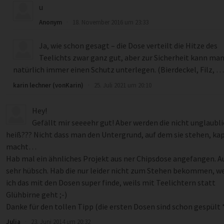
u
Anonym
·
18. November 2016 um 23:33
Ja, wie schon gesagt – die Dose verteilt die Hitze des
Teelichts zwar ganz gut, aber zur Sicherheit kann ma
natürlich immer einen Schutz unterlegen. (Bierdeckel, Filz, …
karin lechner (vonKarin)
·
25. Juli 2021 um 20:10
Hey!
Gefällt mir seeeehr gut! Aber werden die nicht unglaubl
heiß??? Nicht dass man den Untergrund, auf dem sie stehen, ka
macht…
Hab mal ein ähnliches Projekt aus ner Chipsdose angefangen. A
sehr hübsch. Hab die nur leider nicht zum Stehen bekommen, w
ich das mit den Dosen super finde, weils mit Teelichtern statt
Glühbirne geht ;-)
Danke für den tollen Tipp (die ersten Dosen sind schon gespült *
Julia
·
23. Juni 2014 um 20:32