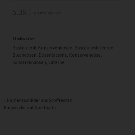
5.3k
Teile mit Freunden
Stichwörter
Basteln mit Konservendosen
,
Basteln mit leeren
Blechdosen
,
Dosenlaterne
,
Konservendose
,
konservendosen
,
Laterne
«
Namensschilder aus Stoffresten
Babydecke mit Spielball
»