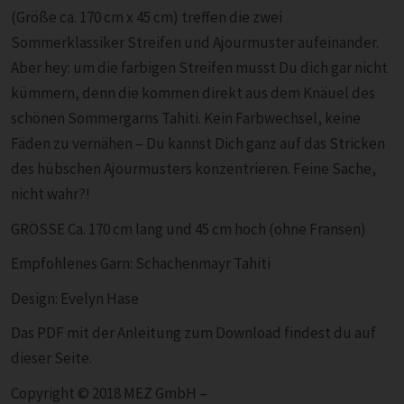
(Größe ca. 170 cm x 45 cm) treffen die zwei
Sommerklassiker Streifen und Ajourmuster aufeinander.
Aber hey: um die farbigen Streifen musst Du dich gar nicht
kümmern, denn die kommen direkt aus dem Knäuel des
schönen Sommergarns Tahiti. Kein Farbwechsel, keine
Fäden zu vernähen – Du kannst Dich ganz auf das Stricken
des hübschen Ajourmusters konzentrieren. Feine Sache,
nicht wahr?!
GRÖSSE Ca. 170 cm lang und 45 cm hoch (ohne Fransen)
Empfohlenes Garn: Schachenmayr Tahiti
Design: Evelyn Hase
Das PDF mit der Anleitung zum Download findest du auf
dieser Seite.
Copyright © 2018 MEZ GmbH –