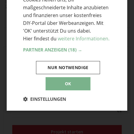
ENGLISH
maßgeschneiderte Inhalte anzubieten
und finanzieren unser kostenfreies
DIY-Portal über Werbeanzeigen. Mit
'OK' unterstützt Du uns dabei.
Hier findest du
weitere Informationen.
PARTNER ANZEIGEN
(18) →
Projektübersicht
NUR NOTWENDIGE
FÄHIGKEITEN
Mittel
OK
DAUER
Ein halber Tag
EINSTELLUNGEN
KOSTEN
€€
Projekt starten