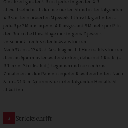
Gleichzeitig in der 5. R und jeder folgenden 4. R
abwechselnd nach der markierten M und in der folgenden
4. R vor der markierten M jeweils 1 Umschlag arbeiten =
jede R je 2 M und in jeder 4. R insgesamt 6 M mehr pro R. In
den Rückr die Umschläge mustergemäß jeweils
verschränkt rechts oder links abstricken.
Nach 37 cm = 134 R ab Anschlag noch 1 Hinr rechts stricken,
dann im Ajourmuster weiterstricken, dabei mit 1 Rückr (=
R 1 in der Strickschrift) beginnen und nur noch die
Zunahmen an den Rändern in jeder R weiterarbeiten. Nach
8 cm = 21 R im Ajourmuster in der folgenden Hinr alle M
abketten.
Strickschrift
5