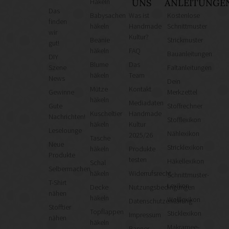
Häkeln
UNS
ANLEITUNGE
Das
Babysachen
Was ist
Kostenlose
finden
häkeln
Handmade
Schnittmuster
wir
Kultur?
Beanie
Strickmuster
gut!
häkeln
FAQ
Bauanleitungen
DIY
Blume
Das
Szene
Faltanleitungen
häkeln
Team
News
Dein
Mütze
Kontakt
Gewinne
Merkzettel
häkeln
Mediadaten
Gute
Stoffrechner
Kuscheltier
Handmade
Nachrichten!
Stofflexikon
häkeln
Kultur
Leselounge
Nählexikon
2025/26
Tasche
Neue
Stricklexikon
häkeln
Produkte
Produkte
testen
Häkellexikon
Schal
Selbermachen
häkeln
Widerrufsrecht
Schnittmuster-
T-Shirt
Lexikon
Decke
Nutzungsbedingungen
nähen
häkeln
Wolllexikon
Datenschutzerklärung
Stofftier
Topflappen
Sticklexikon
Impressum
nähen
häkeln
Makramee-
Banner