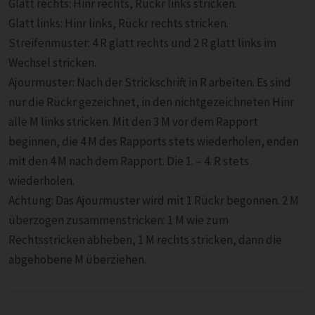
Glatt rechts: Hinr rechts, Rückr links stricken.
Glatt links: Hinr links, Rückr rechts stricken.
Streifenmuster: 4 R glatt rechts und 2 R glatt links im
Wechsel stricken.
Ajourmuster: Nach der Strickschrift in R arbeiten. Es sind
nur die Rückr gezeichnet, in den nichtgezeichneten Hinr
alle M links stricken. Mit den 3 M vor dem Rapport
beginnen, die 4 M des Rapports stets wiederholen, enden
mit den 4 M nach dem Rapport. Die 1. – 4. R stets
wiederholen.
Achtung: Das Ajourmuster wird mit 1 Rückr begonnen. 2 M
überzogen zusammenstricken: 1 M wie zum
Rechtsstricken abheben, 1 M rechts stricken, dann die
abgehobene M überziehen.