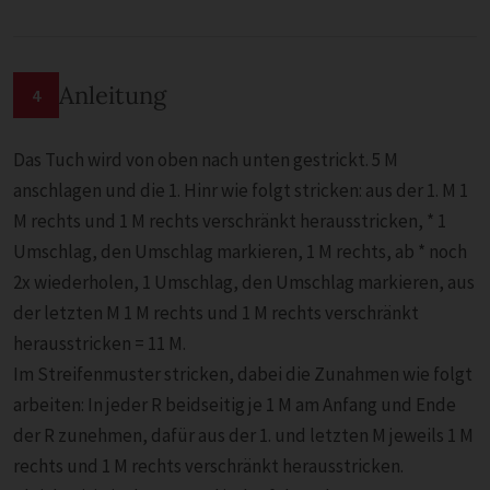
Anleitung
4
Das Tuch wird von oben nach unten gestrickt. 5 M
anschlagen und die 1. Hinr wie folgt stricken: aus der 1. M 1
M rechts und 1 M rechts verschränkt herausstricken, * 1
Umschlag, den Umschlag markieren, 1 M rechts, ab * noch
2x wiederholen, 1 Umschlag, den Umschlag markieren, aus
der letzten M 1 M rechts und 1 M rechts verschränkt
herausstricken = 11 M.
Im Streifenmuster stricken, dabei die Zunahmen wie folgt
arbeiten: In jeder R beidseitig je 1 M am Anfang und Ende
der R zunehmen, dafür aus der 1. und letzten M jeweils 1 M
rechts und 1 M rechts verschränkt herausstricken.