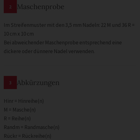
Maschenprobe
2
Im Streifenmuster mit den 3,5 mm Nadeln: 22 M und 36 R =
10 cm x 10 cm
Bei abweichender Maschenprobe entsprechend eine
dickere oder dünnere Nadel verwenden.
Abkürzungen
3
Hinr = Hinreihe(n)
M = Masche(n)
R = Reihe(n)
Randm = Randmasche(n)
Rückr = Rückreihe(n)