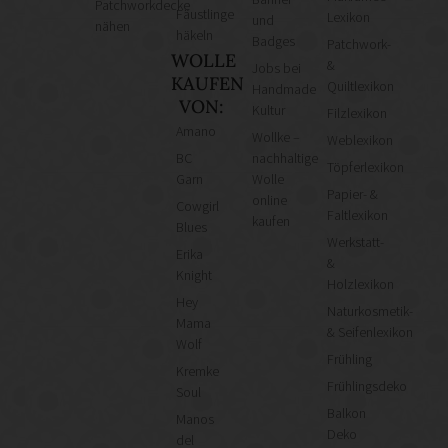
Patchworkdecke
Fäustlinge
Lexikon
und
nähen
häkeln
Badges
Patchwork-
WOLLE
&
Jobs bei
KAUFEN
Quiltlexikon
Handmade
VON:
Kultur
Filzlexikon
Amano
Wollke –
Weblexikon
BC
nachhaltige
Töpferlexikon
Garn
Wolle
Papier- &
online
Cowgirl
Faltlexikon
kaufen
Blues
Werkstatt-
Erika
&
Knight
Holzlexikon
Hey
Naturkosmetik-
Mama
& Seifenlexikon
Wolf
Frühling
Kremke
Frühlingsdeko
Soul
Balkon
Manos
Deko
del