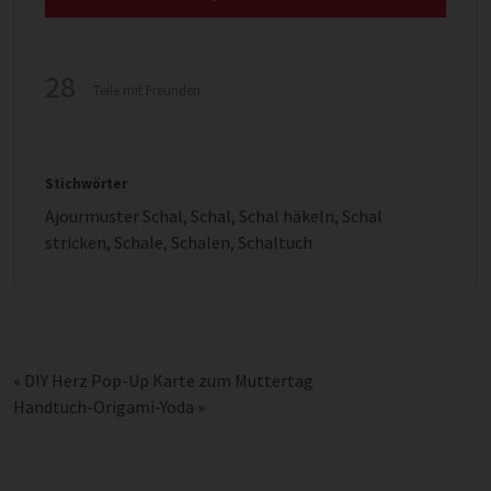
28
Teile mit Freunden
Stichwörter
Ajourmuster Schal
,
Schal
,
Schal häkeln
,
Schal
stricken
,
Schale
,
Schalen
,
Schaltuch
«
DIY Herz Pop-Up Karte zum Muttertag
Handtuch-Origami-Yoda
»