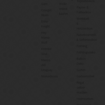
Töpferlexikon
Garn
Wolle
Papier- &
online
Cowgirl
Faltlexikon
kaufen
Blues
Werkstatt-
Erika
&
Knight
Holzlexikon
Hey
Naturkosmetik-
Mama
& Seifenlexikon
Wolf
Frühling
Kremke
Frühlingsdeko
Soul
Balkon
Manos
Deko
del
Uruguay
Garten
Nomadnoss
Gartenmöbel
Regal
selber
machen
Heimwerken
Renovieren