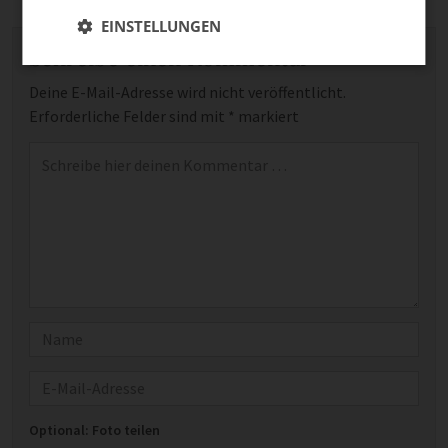
EINSTELLUNGEN
Schreibe einen Kommentar
Deine E-Mail-Adresse wird nicht veröffentlicht.
Erforderliche Felder sind mit
*
markiert
Kommentar
*
Name
E-Mail
Optional: Foto teilen