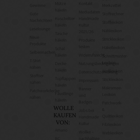
Mütze
Kontakt
Gewinne
Merkzettel
häkeln
Mediadaten
Gute
Stoffrechner
Kuscheltier
Handmade
Nachrichten!
Stofflexikon
häkeln
Kultur
Leselounge
Nählexikon
2025/26
Tasche
Neue
Stricklexikon
häkeln
Produkte
Produkte
testen
Häkellexikon
Schal
Selbermachen
häkeln
Widerrufsrecht
Schnittmuster-
T-Shirt
Lexikon
Decke
Nutzungsbedingungen
nähen
häkeln
Wolllexikon
Datenschutzerklärung
Stofftier
Topflappen
Sticklexikon
Impressum
nähen
häkeln
Makramee-
Banner
Patchworkdecke
Fäustlinge
Lexikon
und
nähen
häkeln
Badges
Patchwork-
WOLLE
&
Jobs bei
KAUFEN
Quiltlexikon
Handmade
VON:
Kultur
Filzlexikon
Amano
Wollke –
Weblexikon
BC
nachhaltige