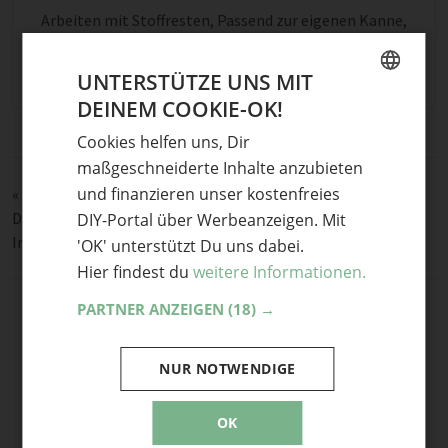
Arbeiten mit Stoffresten
,
Passend zur eigenen Kanne
,
Schablone
,
Schablone erstellen
,
Schablonen
,
selber
nähen
,
tee
,
Tee warm halten
,
Teekanenhaube
,
warm
UNTERSTÜTZE UNS MIT
DEINEM COOKIE-OK!
GERMAN
Cookies helfen uns, Dir
ENGLISH
maßgeschneiderte Inhalte anzubieten
und finanzieren unser kostenfreies
«
Pulswärmer – Übersicht und Schnitt mit alternativem
Daumenloch
DIY-Portal über Werbeanzeigen. Mit
Ingwer-Orangen-Smoothie Rezept
»
'OK' unterstützt Du uns dabei.
Hier findest du
weitere Informationen.
PARTNER ANZEIGEN
(18) →
NUR NOTWENDIGE
OK