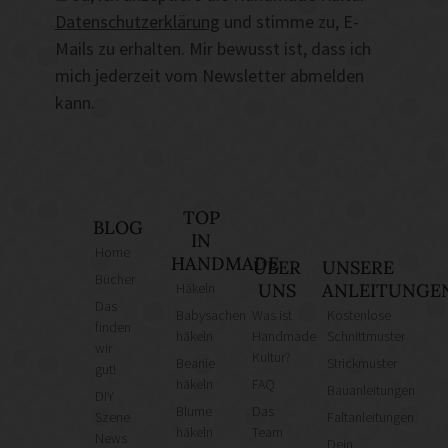
Datenschutzerklärung
und stimme zu, E-
Mails zu erhalten. Mir bewusst ist, dass ich
mich jederzeit vom Newsletter abmelden
kann.
TOP
BLOG
IN
Home
HANDMADE
ÜBER
UNSERE
Bücher
Häkeln
UNS
ANLEITUNGE
Das
Babysachen
Was ist
Kostenlose
finden
häkeln
Handmade
Schnittmuster
wir
Kultur?
Beanie
Strickmuster
gut!
häkeln
FAQ
Bauanleitungen
DIY
Blume
Das
Szene
Faltanleitungen
häkeln
Team
News
Dein