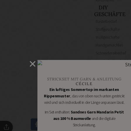
DIY
GESCHÄFTE
Bastelbedarf
Stoffgeschäfte
Wollgeschäfte
Handgemachtes
Schneidereibedarf
Handarbeitszubehör
DIY
Online
STRICKSET MIT GARN & ANLEITUNG
Shops
CÉCILE
Schmuckzubehör
Ein luftiges Sommertop im markanten
Rippenmuster
, das von oben nach unten gestrickt
Nähmaschinen
wird und sich individuell in der Länge anpassen lässt.
Im Set enthalten:
Sandnes Garn Mandarin Petit
aus 100 % Baumwolle
und die digitale
Strickanleitung.