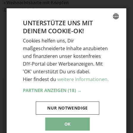
«
Weihnachtskarte mit Knöpfen
Zitronenknöpfchen
»
UNTERSTÜTZE UNS MIT
DEINEM COOKIE-OK!
GERMAN
Cookies helfen uns, Dir
ENGLISH
maßgeschneiderte Inhalte anzubieten
und finanzieren unser kostenfreies
DIY-Portal über Werbeanzeigen. Mit
'OK' unterstützt Du uns dabei.
Hier findest du
weitere Informationen.
Schreibe einen Kommentar
PARTNER ANZEIGEN
(18) →
Deine E-Mail-Adresse wird nicht veröffentlicht.
Erforderliche Felder sind mit
*
markiert
NUR NOTWENDIGE
Kommentar
*
OK