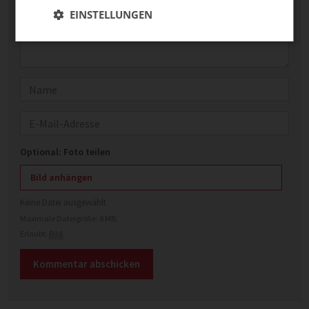
EINSTELLUNGEN
Name
E-Mail
Optional: Foto teilen
Bild anhängen
Keine Datei ausgewählt
Maximale Dateigröße: 8 MB.
Erlaubt:
Bild
.