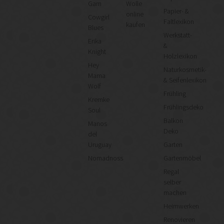
Garn
Wolle
Papier- &
online
Cowgirl
Faltlexikon
kaufen
Blues
Werkstatt-
Erika
&
Knight
Holzlexikon
Hey
Naturkosmetik-
Mama
& Seifenlexikon
Wolf
Frühling
Kremke
Frühlingsdeko
Soul
Balkon
Manos
Deko
del
Uruguay
Garten
Nomadnoss
Gartenmöbel
Regal
selber
machen
Heimwerken
Renovieren