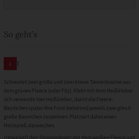
So geht’s
1
1
Schneidet zwei große und zwei kleine Tannenbäume aus
dem grünen Fleece (oder Filz). Klebt mit dem Heißkleber
(ich verwende hier Heißkleber, damit die Fleece-
Bäumchen später ihre Form behalten) jeweils zwei gleich
große Bäumchen zusammen. Platziert dabei einen
Holzspieß dazwischen.
Umwickelt den Styroporkranz mit dem weißen Fleece und