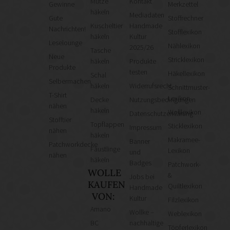
Mütze
Kontakt
Gewinne
Merkzettel
häkeln
Mediadaten
Gute
Stoffrechner
Kuscheltier
Handmade
Nachrichten!
Stofflexikon
häkeln
Kultur
Leselounge
Nählexikon
2025/26
Tasche
Neue
Stricklexikon
häkeln
Produkte
Produkte
testen
Häkellexikon
Schal
Selbermachen
häkeln
Widerrufsrecht
Schnittmuster-
T-Shirt
Lexikon
Decke
Nutzungsbedingungen
nähen
häkeln
Wolllexikon
Datenschutzerklärung
Stofftier
Topflappen
Sticklexikon
Impressum
nähen
häkeln
Makramee-
Banner
Patchworkdecke
Fäustlinge
Lexikon
und
nähen
häkeln
Badges
Patchwork-
WOLLE
&
Jobs bei
KAUFEN
Quiltlexikon
Handmade
VON:
Kultur
Filzlexikon
Amano
Wollke –
Weblexikon
BC
nachhaltige
Töpferlexikon