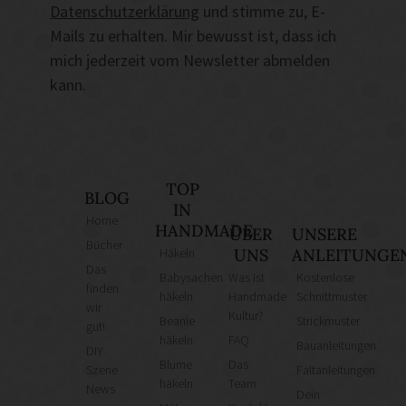
Datenschutzerklärung
und stimme zu, E-
Mails zu erhalten. Mir bewusst ist, dass ich
mich jederzeit vom Newsletter abmelden
kann.
TOP
BLOG
IN
Home
HANDMADE
ÜBER
UNSERE
Bücher
Häkeln
UNS
ANLEITUNGE
Das
Babysachen
Was ist
Kostenlose
finden
häkeln
Handmade
Schnittmuster
wir
Kultur?
Beanie
Strickmuster
gut!
häkeln
FAQ
Bauanleitungen
DIY
Blume
Das
Szene
Faltanleitungen
häkeln
Team
News
Dein