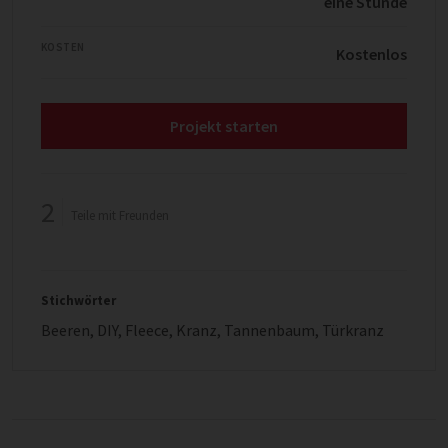
eine Stunde
KOSTEN
Kostenlos
Projekt starten
2
Teile mit Freunden
Stichwörter
Beeren
,
DIY
,
Fleece
,
Kranz
,
Tannenbaum
,
Türkranz