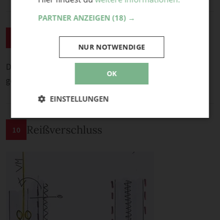
PARTNER ANZEIGEN
(18) →
Außenkaputze
9
NUR NOTWENDIGE
Die Außenkapuze wird ans Halsloch des Jumpsuits
OK
gesteckt und angenäht.
EINSTELLUNGEN
Reißverschluss
10