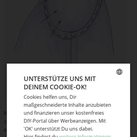
UNTERSTÜTZE UNS MIT
DEINEM COOKIE-OK!
GERMAN
Cookies helfen uns, Dir
ENGLISH
maßgeschneiderte Inhalte anzubieten
Nun wird das Vorder- und Rückenteil an der Schulter
und finanzieren unser kostenfreies
DIY-Portal über Werbeanzeigen. Mit
zusammengesteppt. Anschließend wird der Ärmel ans
'OK' unterstützt Du uns dabei.
Armloch gesteckt und angenäht.
Hier findest du
weitere Informationen.