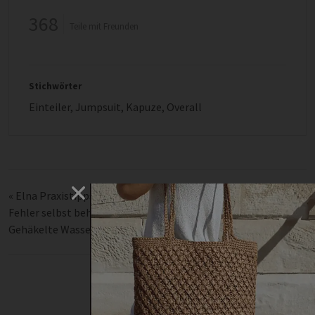
368
Teile mit Freunden
Stichwörter
Einteiler
,
Jumpsuit
,
Kapuze
,
Overall
«
Elna Praxistipps: Wenn die Nähmaschine streikt … Einfache
Fehler selbst beheben.
Gehäkelte Wassermelonen
»