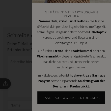
GEHÄKELT MIT PAPYRUSGARN
RIVIERA
Sommerlich, stilvoll und zeitlos
– die Tasche
Riviera
ist dein perfekter Begleiter für warme Tage. Mit
ihrem luftigen Design und der modernen
Häkeloptik
Schreibe einen Kommentar
vereint sie Leichtigkeit und Eleganz in einem
einzigartigen DIY-Projekt.
Deine E-Mail-Adresse wird nicht veröffentlicht.
Erforderliche Felder sind mit
*
markiert
Ob für den
Strand
, den
Stadtbummel
oder den
Wochenmarkt
– diese handgehäkelte Tasche setzt
Kommentar
*
natürliche Akzente und unterstreicht deinen
nachhaltigen Lifestyle.
Im Häkelset enthalten ist
hochwertiges Garn aus
Papyrus
sowie die passende
Anleitung von der
Designerin Paulastrickt
.
PAKET AUF WOLLKE ENTDECKEN!
Name