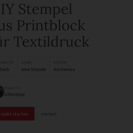
IY Stempel
us Printblock
ür Textildruck
IGKEITEN
DAUER
KOSTEN
nfach
eine Stunde
Kostenlos
Projekt von
ichbinluja
rojekt starten
merken