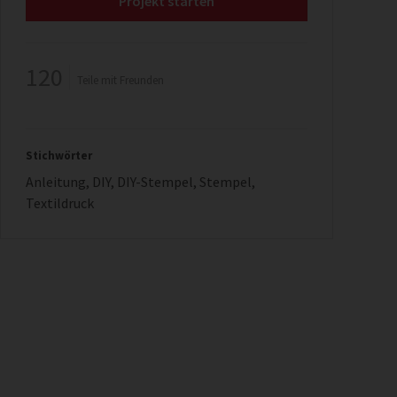
Projekt starten
120
Teile mit Freunden
Stichwörter
Anleitung
,
DIY
,
DIY-Stempel
,
Stempel
,
Textildruck