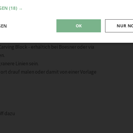
GEN
(18) →
GEN
OK
NUR N
 zu bedrucken brauchst du:
rving Block - erhältich bei Boesner oder via
en.
ranere Linien sein.
dort drauf malen oder damit von einer Vorlage
iff dazu