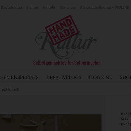
Bastelideen
Nähen
Häkeln
Stricken
Stricksets kaufen – WOLLKE
THEMENSPECIALS
KREATIVBLOGS
BLOG'ZINE
SHO
 Textildruck
BAST
SELB
KREA