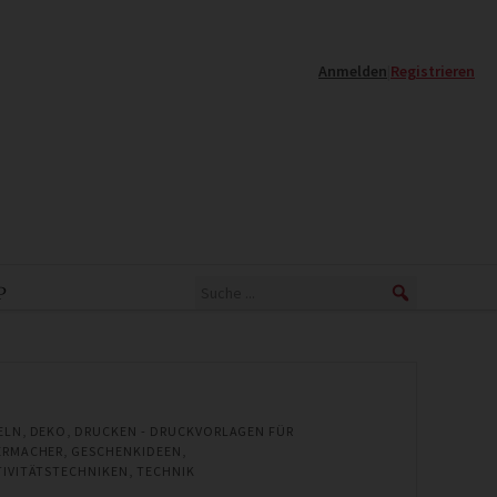
Anmelden
|
Registrieren
P
ELN
,
DEKO
,
DRUCKEN - DRUCKVORLAGEN FÜR
ERMACHER
,
GESCHENKIDEEN
,
TIVITÄTSTECHNIKEN
,
TECHNIK