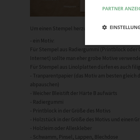
PARTNER ANZEI
EINSTELLUN
Um einen Stempel herzustellen und Stoff damit
- ein Motiv:
Für Stempel aus Radiergummi (Printblock oder Ca
Internet) sollte man eher grobe Motive verwend
Für Stempel aus Linolplatten dürfen es auch filig
- Tranparentpapier (das Motiv am besten gleich 
abpauschen)
- Weicher Bleistift der Härte B aufwärts
- Radiergummi
- Printblock in der Größe des Motivs
- Holzstück in der Größe des Motivs und einen Gr
- Holzleim oder Alleskleber
- Schwamm, Pinsel, Lappen, Blechdose