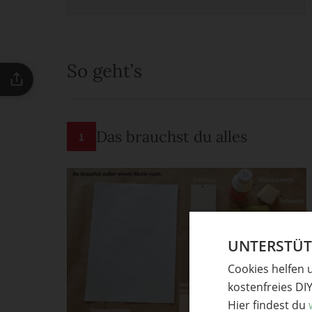
So geht’s
Das brauchst du alles
1
UNTERSTÜTZ
Cookies helfen 
kostenfreies DI
Hier findest du