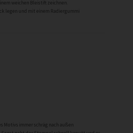
inem weichen Bleistift zeichnen.
ock legen und mit einem Radiergummi
des Motivs immer schräg nach außen
.Sonst geht der Stempel schnell kaputt und es