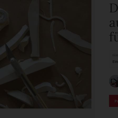
D
a
f
FÄH
Ei
P