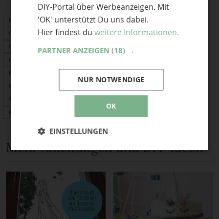
DIY-Portal über Werbeanzeigen. Mit
'OK' unterstützt Du uns dabei.
Mitbringsel
Hier findest du
weitere Informationen.
Geschenkideen
Geburtstagskarte
PARTNER ANZEIGEN
(18) →
Upcycling
Basteln mit Kindern
NUR NOTWENDIGE
Ostern
Sommer
OK
Perlen
EINSTELLUNGEN
Mehr Anleitungen und DIY-Ideen