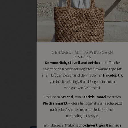
Heimwerken
Renovieren
DIY
GESCHÄFTE
Bastelbedarf
Stoffgeschäfte
Wollgeschäfte
GEHÄKELT MIT PAPYRUSGARN
Handgemachtes
RIVIERA
Schneidereibedarf
Sommerlich, stilvoll und zeitlos
– die Tasche
Riviera
ist dein perfekter Begleiter für warme Tage. Mit
Handarbeitszubehör
ihrem luftigen Design und der modernen
Häkeloptik
DIY
vereint sie Leichtigkeit und Eleganz in einem
Online
einzigartigen DIY-Projekt.
Shops
Ob für den
Strand
, den
Stadtbummel
oder den
Schmuckzubehör
Wochenmarkt
– diese handgehäkelte Tasche setzt
Nähmaschinen
natürliche Akzente und unterstreicht deinen
nachhaltigen Lifestyle.
Im Häkelset enthalten ist
hochwertiges Garn aus