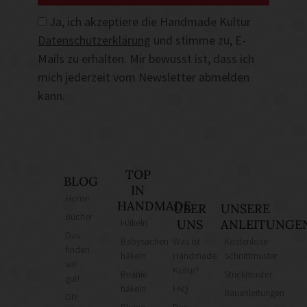
Ja, ich akzeptiere die Handmade Kultur
Datenschutzerklärung
und stimme zu, E-
Mails zu erhalten. Mir bewusst ist, dass ich
mich jederzeit vom Newsletter abmelden
kann.
TOP
BLOG
IN
Home
HANDMADE
ÜBER
UNSERE
Bücher
Häkeln
UNS
ANLEITUNGE
Das
Babysachen
Was ist
Kostenlose
finden
häkeln
Handmade
Schnittmuster
wir
Kultur?
Beanie
Strickmuster
gut!
häkeln
FAQ
Bauanleitungen
DIY
Blume
Das