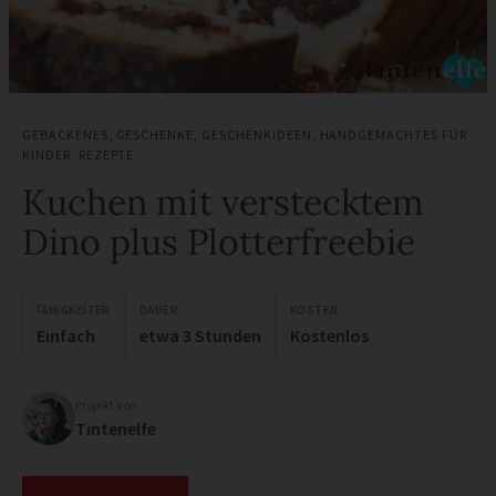
GEBACKENES
,
GESCHENKE
,
GESCHENKIDEEN
,
HANDGEMACHTES FÜR
KINDER
,
REZEPTE
Kuchen mit verstecktem
Dino plus Plotterfreebie
FÄHIGKEITEN
DAUER
KOSTEN
Einfach
etwa 3 Stunden
Kostenlos
Projekt von
Tintenelfe