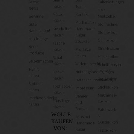
Szene
Faltanleitungen
häkeln
Team
News
Dein
Mütze
Kontakt
Gewinne
Merkzettel
häkeln
Mediadaten
Gute
Stoffrechner
Kuscheltier
Handmade
Nachrichten!
Stofflexikon
häkeln
Kultur
Leselounge
Nählexikon
2025/26
Tasche
Neue
Stricklexikon
häkeln
Produkte
Produkte
testen
Häkellexikon
Schal
Selbermachen
häkeln
Widerrufsrecht
Schnittmuster-
T-Shirt
Lexikon
Decke
Nutzungsbedingungen
nähen
häkeln
Wolllexikon
Datenschutzerklärung
Stofftier
Topflappen
Sticklexikon
Impressum
nähen
häkeln
Makramee-
Banner
Patchworkdecke
Fäustlinge
Lexikon
und
nähen
häkeln
Badges
Patchwork-
WOLLE
&
Jobs bei
KAUFEN
Quiltlexikon
Handmade
VON:
Kultur
Filzlexikon