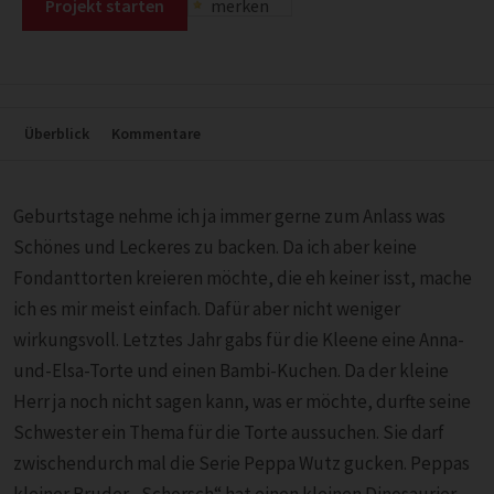
Projekt starten
merken
Überblick
Kommentare
Geburtstage nehme ich ja immer gerne zum Anlass was
Schönes und Leckeres zu backen. Da ich aber keine
Fondanttorten kreieren möchte, die eh keiner isst, mache
ich es mir meist einfach. Dafür aber nicht weniger
wirkungsvoll. Letztes Jahr gabs für die Kleene eine Anna-
und-Elsa-Torte und einen Bambi-Kuchen. Da der kleine
Herr ja noch nicht sagen kann, was er möchte, durfte seine
Schwester ein Thema für die Torte aussuchen. Sie darf
zwischendurch mal die Serie Peppa Wutz gucken. Peppas