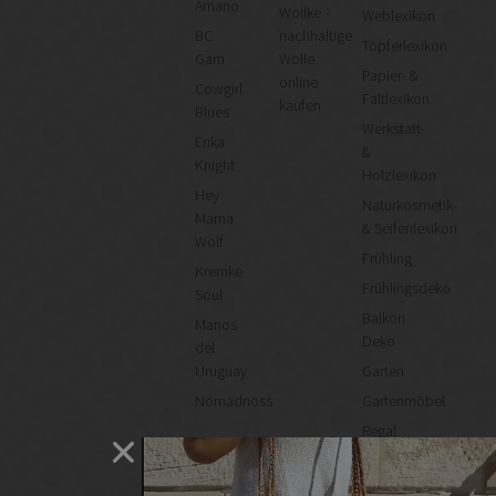
Amano
Wollke –
Weblexikon
BC
nachhaltige
Töpferlexikon
Garn
Wolle
Papier- &
online
Cowgirl
Faltlexikon
kaufen
Blues
Werkstatt-
Erika
&
Knight
Holzlexikon
Hey
Naturkosmetik-
Mama
& Seifenlexikon
Wolf
Frühling
Kremke
Frühlingsdeko
Soul
Balkon
Manos
Deko
del
Uruguay
Garten
Nomadnoss
Gartenmöbel
Regal
selber
machen