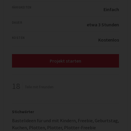
FÄHIGKEITEN
Einfach
DAUER
etwa 3 Stunden
KOSTEN
Kostenlos
Projekt starten
18
Teile mit Freunden
Stichwörter
Bastelideen für und mit Kindern
,
Freebie
,
Geburtstag
,
Kuchen
,
Plotten
,
Plotter
,
Plotter-Freebie