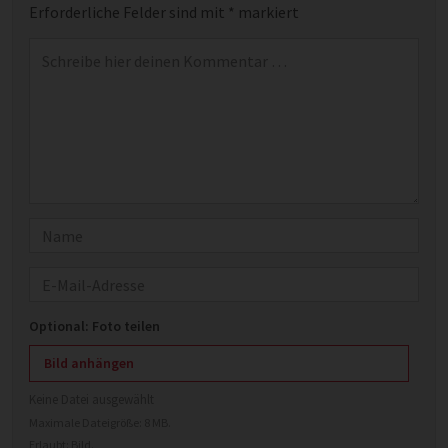
Erforderliche Felder sind mit
*
markiert
Kommentar
*
Name
E-Mail
Optional: Foto teilen
Bild anhängen
Keine Datei ausgewählt
Maximale Dateigröße: 8 MB.
Erlaubt:
Bild
.