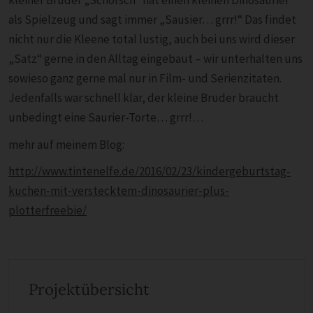
kleiner Bruder „Schorsch“ hat einen kleinen Dinosaurier
als Spielzeug und sagt immer „Sausier… grrr!“ Das findet
nicht nur die Kleene total lustig, auch bei uns wird dieser
„Satz“ gerne in den Alltag eingebaut – wir unterhalten uns
sowieso ganz gerne mal nur in Film- und Serienzitaten.
Jedenfalls war schnell klar, der kleine Bruder braucht
unbedingt eine Saurier-Torte… grrr!…
mehr auf meinem Blog:
http://www.tintenelfe.de/2016/02/23/kindergeburtstag-
kuchen-mit-verstecktem-dinosaurier-plus-
plotterfreebie/
Projektübersicht