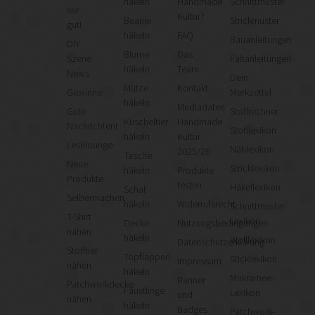
häkeln
Handmade
Schnittmuster
wir
Kultur?
Beanie
Strickmuster
gut!
häkeln
FAQ
Bauanleitungen
DIY
Blume
Das
Szene
Faltanleitungen
häkeln
Team
News
Dein
Mütze
Kontakt
Gewinne
Merkzettel
häkeln
Mediadaten
Gute
Stoffrechner
Kuscheltier
Handmade
Nachrichten!
Stofflexikon
häkeln
Kultur
Leselounge
Nählexikon
2025/26
Tasche
Neue
Stricklexikon
häkeln
Produkte
Produkte
testen
Häkellexikon
Schal
Selbermachen
häkeln
Widerrufsrecht
Schnittmuster-
T-Shirt
Lexikon
Decke
Nutzungsbedingungen
nähen
häkeln
Wolllexikon
Datenschutzerklärung
Stofftier
Topflappen
Sticklexikon
Impressum
nähen
häkeln
Makramee-
Banner
Patchworkdecke
Fäustlinge
Lexikon
und
nähen
häkeln
Badges
Patchwork-