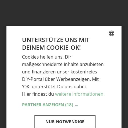
Schreibe einen Kommentar
UNTERSTÜTZE UNS MIT
Deine E-Mail-Adresse wird nicht veröffentlicht.
DEINEM COOKIE-OK!
GERMAN
Erforderliche Felder sind mit
*
markiert
Cookies helfen uns, Dir
ENGLISH
Kommentar
*
maßgeschneiderte Inhalte anzubieten
und finanzieren unser kostenfreies
DIY-Portal über Werbeanzeigen. Mit
'OK' unterstützt Du uns dabei.
Hier findest du
weitere Informationen.
PARTNER ANZEIGEN
(18) →
Name
NUR NOTWENDIGE
E-Mail