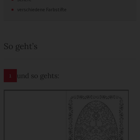
verschiedene Farbstifte
So geht’s
und so gehts:
1