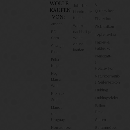
WOLLE
&
Jobs bei
KAUFEN
Quiltlexikon
Handmade
VON:
Kultur
Filzlexikon
Amano
Wollke –
Weblexikon
BC
nachhaltige
Töpferlexikon
Garn
Wolle
Papier- &
online
Cowgirl
Faltlexikon
kaufen
Blues
Werkstatt-
Erika
&
Knight
Holzlexikon
Hey
Naturkosmetik-
Mama
& Seifenlexikon
Wolf
Frühling
Kremke
Frühlingsdeko
Soul
Balkon
Manos
Deko
del
Uruguay
Garten
Nomadnoss
Gartenmöbel