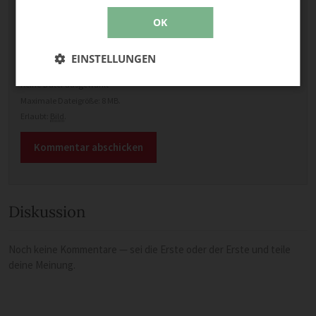
OK
Optional: Foto teilen
EINSTELLUNGEN
Bild anhängen
Keine Datei ausgewählt
Maximale Dateigröße: 8 MB.
Erlaubt:
Bild
.
Diskussion
Noch keine Kommentare — sei die Erste oder der Erste und teile
deine Meinung.