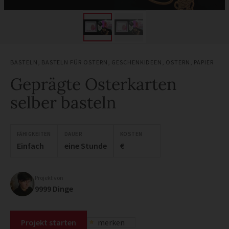
BASTELN
,
BASTELN FÜR OSTERN
,
GESCHENKIDEEN
,
OSTERN
,
PAPIER
Geprägte Osterkarten
selber basteln
FÄHIGKEITEN
DAUER
KOSTEN
Einfach
eine Stunde
€
Projekt von
9999 Dinge
Projekt starten
merken