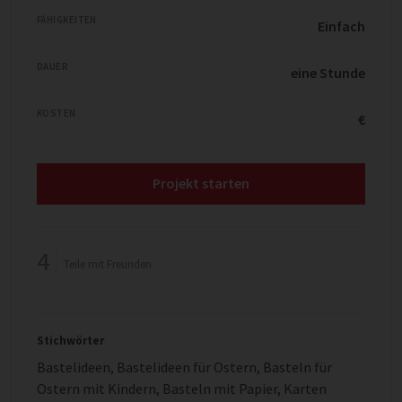
FÄHIGKEITEN
Einfach
DAUER
eine Stunde
KOSTEN
€
Projekt starten
4
Teile mit Freunden
Stichwörter
Bastelideen
,
Bastelideen für Ostern
,
Basteln für
Ostern mit Kindern
,
Basteln mit Papier
,
Karten