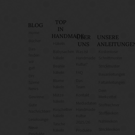
TOP
BLOG
IN
Home
HANDMADE
ÜBER
UNSERE
Bücher
Häkeln
UNS
ANLEITUNGE
Das
Babysachen
Was ist
Kostenlose
finden
häkeln
Handmade
Schnittmuster
wir
Kultur?
Beanie
Strickmuster
gut!
häkeln
FAQ
Bauanleitungen
DIY
Blume
Das
Szene
Faltanleitungen
häkeln
Team
News
Dein
Mütze
Kontakt
Gewinne
Merkzettel
häkeln
Mediadaten
Gute
Stoffrechner
Kuscheltier
Handmade
Nachrichten!
Stofflexikon
häkeln
Kultur
Leselounge
Nählexikon
2025/26
Tasche
Neue
Stricklexikon
häkeln
Produkte
Produkte