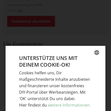
Maximale Dateigröße: 8 MB.
Erlaubt:
Bild
.
Ein Kommentar
UNTERSTÜTZE UNS MIT
ser gute iden zum basteln
DEINEM COOKIE-OK!
GERMAN
tian
·
23. September 2024 um 05:33
Cookies helfen uns, Dir
ENGLISH
Antworten
maßgeschneiderte Inhalte anzubieten
und finanzieren unser kostenfreies
DIY-Portal über Werbeanzeigen. Mit
'OK' unterstützt Du uns dabei.
Hier findest du
weitere Informationen.