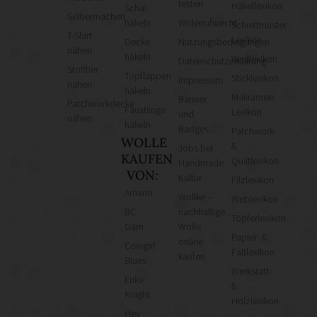
testen
Häkellexikon
Schal
Selbermachen
häkeln
Widerrufsrecht
Schnittmuster-
T-Shirt
Lexikon
Decke
Nutzungsbedingungen
nähen
häkeln
Wolllexikon
Datenschutzerklärung
Stofftier
Topflappen
Sticklexikon
Impressum
nähen
häkeln
Makramee-
Banner
Patchworkdecke
Fäustlinge
Lexikon
und
nähen
häkeln
Badges
Patchwork-
WOLLE
&
Jobs bei
KAUFEN
Quiltlexikon
Handmade
VON:
Kultur
Filzlexikon
Amano
Wollke –
Weblexikon
BC
nachhaltige
Töpferlexikon
Garn
Wolle
Papier- &
online
Cowgirl
Faltlexikon
kaufen
Blues
Werkstatt-
Erika
&
Knight
Holzlexikon
Hey