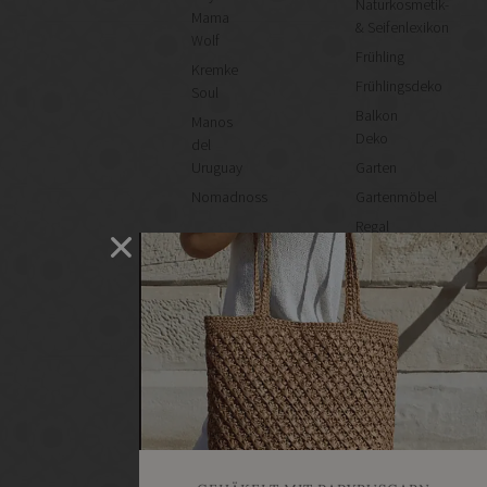
Naturkosmetik-
Mama
& Seifenlexikon
Wolf
Frühling
Kremke
Frühlingsdeko
Soul
Balkon
Manos
Deko
del
Uruguay
Garten
Nomadnoss
Gartenmöbel
Regal
selber
machen
Heimwerken
Renovieren
DIY
GESCHÄFTE
Bastelbedarf
Stoffgeschäfte
Wollgeschäfte