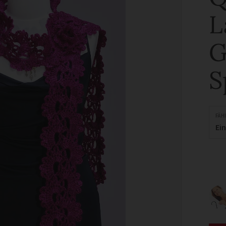
L
G
S
FÄH
Ei