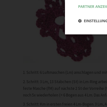
PARTNER ANZEI
EINSTELLUN
1. Schritt: 6 Luftmaschen (Lm) anschlagen und m
2. Schritt: 3 Lm, 13 Stäbchen (St) in Lm-Ring arb
feste Masche (fM) auf nächste 2 St der Vorreihe (V
noch 5x wiederholen (= 6 Bogen aus 4 Lm. Das Anfa
3. Schritt: Km in ersten freien 4 Lm-Bogen. 3 Lm, 