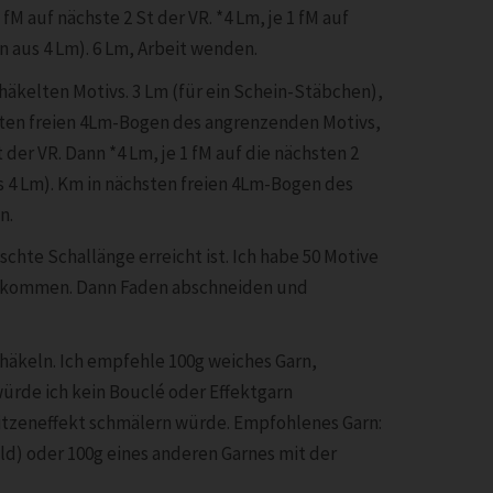
fM auf nächste 2 St der VR. *4 Lm, je 1 fM auf
n aus 4 Lm). 6 Lm, Arbeit wenden.
häkelten Motivs. 3 Lm (für ein Schein-Stäbchen),
sten freien 4Lm-Bogen des angrenzenden Motivs,
der VR. Dann *4 Lm, je 1 fM auf die nächsten 2
us 4 Lm). Km in nächsten freien 4Lm-Bogen des
n.
nschte Schallänge erreicht ist. Ich habe 50 Motive
bekommen. Dann Faden abschneiden und
häkeln. Ich empfehle 100g weiches Garn,
würde ich kein Bouclé oder Effektgarn
itzeneffekt schmälern würde. Empfohlenes Garn:
ld) oder 100g eines anderen Garnes mit der