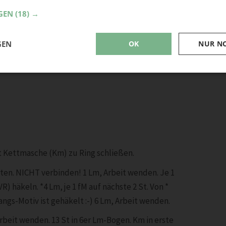
GEN
(18) →
GEN
OK
NUR N
it Kettmasche (Km) zu Ring schließen.
eiten. NICHT verbinden! 1 Lm, Arbeit wenden. Je 1
R) häkeln. *4 Lm, je 1 fM auf nächste 2 St. Von *
ngs-Motiv ist gehäkelt :-) 6 Lm, Arbeit wenden.
Arbeit wenden. 13 St in 6er Lm-Bogen. Km in erste