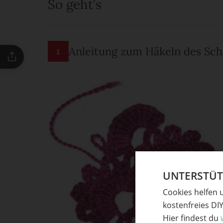
So geht’s
Anleitung zum Häkeln des S
1
UNTERSTÜTZ
Cookies helfen 
kostenfreies DI
Hier findest du