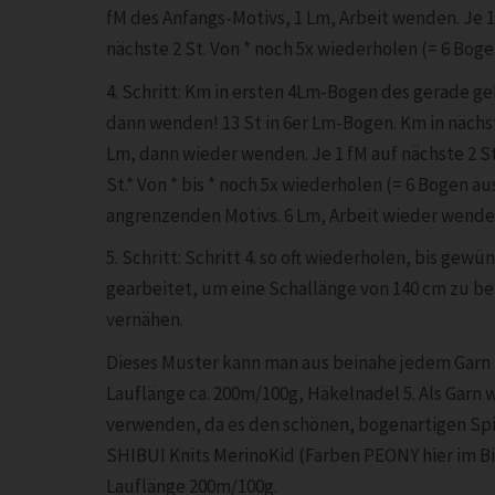
fM des Anfangs-Motivs, 1 Lm, Arbeit wenden. Je 1 
nächste 2 St. Von * noch 5x wiederholen (= 6 Boge
4. Schritt: Km in ersten 4Lm-Bogen des gerade ge
dann wenden! 13 St in 6er Lm-Bogen. Km in näch
Lm, dann wieder wenden. Je 1 fM auf nächste 2 St 
St.* Von * bis * noch 5x wiederholen (= 6 Bogen a
angrenzenden Motivs. 6 Lm, Arbeit wieder wende
5. Schritt: Schritt 4. so oft wiederholen, bis gewü
gearbeitet, um eine Schallänge von 140 cm zu 
vernähen.
Dieses Muster kann man aus beinahe jedem Garn 
Lauflänge ca. 200m/100g, Häkelnadel 5. Als Garn 
verwenden, da es den schönen, bogenartigen Sp
SHIBUI Knits MerinoKid (Farben PEONY hier im Bi
Lauflänge 200m/100g.