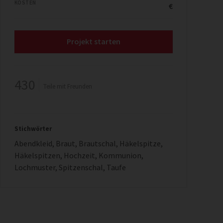
KOSTEN
€
Projekt starten
430
Teile mit Freunden
Stichwörter
Abendkleid
,
Braut
,
Brautschal
,
Häkelspitze
,
Häkelspitzen
,
Hochzeit
,
Kommunion
,
Lochmuster
,
Spitzenschal
,
Taufe