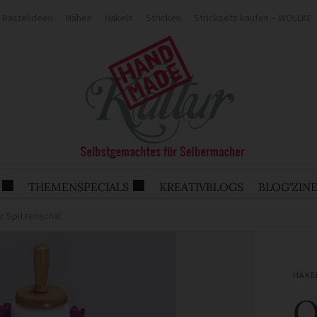
Bastelideen
Nähen
Häkeln
Stricken
Stricksets kaufen – WOLLKE
THEMENSPECIALS
KREATIVBLOGS
BLOG'ZIN
r Spitzenschal
HÄKE
Q