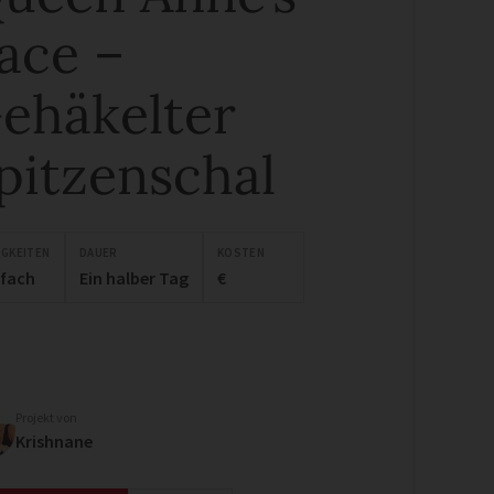
ace –
ehäkelter
pitzenschal
IGKEITEN
DAUER
KOSTEN
nfach
Ein halber Tag
€
Projekt von
Krishnane