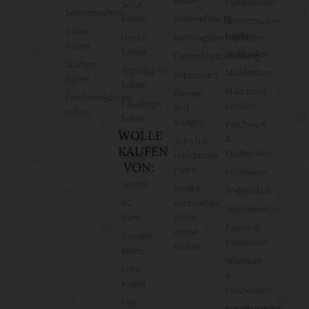
Häkellexikon
Schal
Selbermachen
häkeln
Widerrufsrecht
Schnittmuster-
T-Shirt
Lexikon
Decke
Nutzungsbedingungen
nähen
häkeln
Wolllexikon
Datenschutzerklärung
Stofftier
Topflappen
Sticklexikon
Impressum
nähen
häkeln
Makramee-
Banner
Patchworkdecke
Fäustlinge
Lexikon
und
nähen
häkeln
Badges
Patchwork-
WOLLE
&
Jobs bei
KAUFEN
Quiltlexikon
Handmade
VON:
Kultur
Filzlexikon
Amano
Wollke –
Weblexikon
BC
nachhaltige
Töpferlexikon
Garn
Wolle
Papier- &
online
Cowgirl
Faltlexikon
kaufen
Blues
Werkstatt-
Erika
&
Knight
Holzlexikon
Hey
Naturkosmetik-