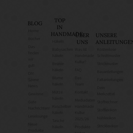
TOP
BLOG
IN
Home
HANDMADE
ÜBER
UNSERE
Bücher
Häkeln
UNS
ANLEITUNGE
Das
Babysachen
Was ist
Kostenlose
finden
häkeln
Handmade
Schnittmuster
wir
Kultur?
Beanie
Strickmuster
gut!
häkeln
FAQ
Bauanleitungen
DIY
Blume
Das
Szene
Faltanleitungen
häkeln
Team
News
Dein
Mütze
Kontakt
Gewinne
Merkzettel
häkeln
Mediadaten
Gute
Stoffrechner
Kuscheltier
Handmade
Nachrichten!
Stofflexikon
häkeln
Kultur
Leselounge
Nählexikon
2025/26
Tasche
Neue
Stricklexikon
häkeln
Produkte
Produkte
testen