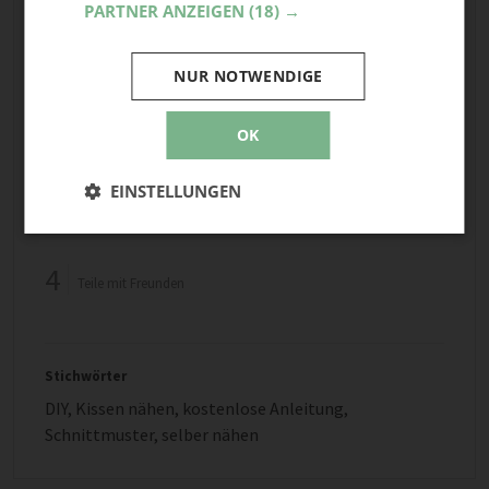
PARTNER ANZEIGEN
(18) →
DAUER
eine Stunde
NUR NOTWENDIGE
KOSTEN
€
OK
Projekt starten
EINSTELLUNGEN
4
Teile mit Freunden
Stichwörter
DIY
,
Kissen nähen
,
kostenlose Anleitung
,
Schnittmuster
,
selber nähen