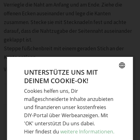
Verriegle die Naht am Anfang und am Ende. Ziehe die
offenen Ecken auseinander und lege die Kanten
zusammen. Stecke sie mit Stecknadeln fest und achte
darauf, dass die Nahtzugabe der Seitennaht auseinander
geklappt ist.
Steppe füßchenbreit mit einem geraden Stich an der
Kante entlang.
Verriegele die Naht.
UNTERSTÜTZE UNS MIT
DEINEM COOKIE-OK!
GERMAN
Cookies helfen uns, Dir
ENGLISH
maßgeschneiderte Inhalte anzubieten
und finanzieren unser kostenfreies
DIY-Portal über Werbeanzeigen. Mit
Projektübersicht
'OK' unterstützt Du uns dabei.
Hier findest du
weitere Informationen.
FÄHIGKEITEN
Einfach