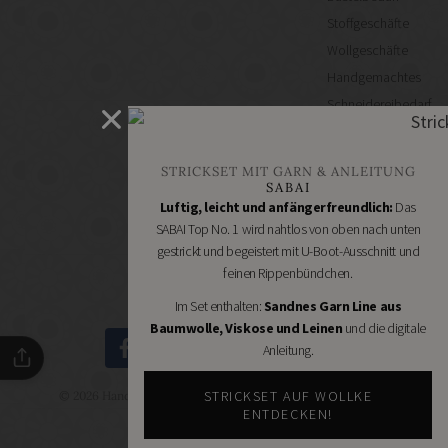
Stoffgeschäfte
Wollgeschäfte
Handgemachtes
Schneidereibedarf
Handarbeitszubehör
DIY
STRICKSET MIT GARN & ANLEITUNG
Online
SABAI
Shops
Luftig, leicht und anfängerfreundlich:
Das
Schmuckzubehör
SABAI Top No. 1 wird nahtlos von oben nach unten
gestrickt und begeistert mit U-Boot-Ausschnitt und
Nähmaschinen
feinen Rippenbündchen.
Im Set enthalten:
Sandnes Garn Line aus
Baumwolle, Viskose und Leinen
und die digitale
Anleitung.
STRICKSET AUF WOLLKE
© 2026 Handmade Kultur - DIY Community - Schöne Dinge
selbermachen.
ENTDECKEN!