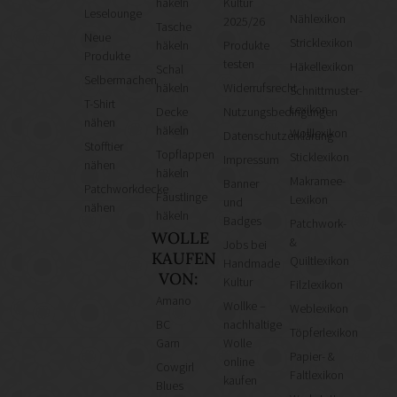
häkeln
Kultur
Leselounge
Nählexikon
2025/26
Tasche
Neue
Stricklexikon
häkeln
Produkte
Produkte
testen
Häkellexikon
Schal
Selbermachen
häkeln
Widerrufsrecht
Schnittmuster-
T-Shirt
Lexikon
Decke
Nutzungsbedingungen
nähen
häkeln
Wolllexikon
Datenschutzerklärung
Stofftier
Topflappen
Sticklexikon
Impressum
nähen
häkeln
Makramee-
Banner
Patchworkdecke
Fäustlinge
Lexikon
und
nähen
häkeln
Badges
Patchwork-
WOLLE
&
Jobs bei
KAUFEN
Quiltlexikon
Handmade
VON:
Kultur
Filzlexikon
Amano
Wollke –
Weblexikon
BC
nachhaltige
Töpferlexikon
Garn
Wolle
Papier- &
online
Cowgirl
Faltlexikon
kaufen
Blues