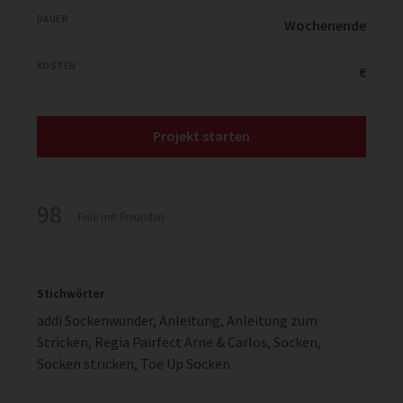
DAUER
Wochenende
KOSTEN
€
Projekt starten
98
Teile mit Freunden
Stichwörter
addi Sockenwunder
,
Anleitung
,
Anleitung zum
Stricken
,
Regia Pairfect Arne & Carlos
,
Socken
,
Socken stricken
,
Toe Up Socken