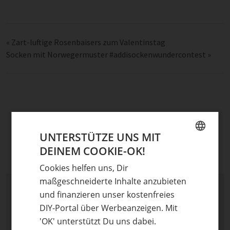
«
Zart-luftige Rosenbaisers zum Valentinstag
Socken mit Norwegermuster #addisockenwundercontest
»
UNTERSTÜTZE UNS MIT
DEINEM COOKIE-OK!
GERMAN
Cookies helfen uns, Dir
ENGLISH
maßgeschneiderte Inhalte anzubieten
Schreibe einen Kommentar
und finanzieren unser kostenfreies
Deine E-Mail-Adresse wird nicht veröffentlicht.
DIY-Portal über Werbeanzeigen. Mit
Erforderliche Felder sind mit
*
markiert
'OK' unterstützt Du uns dabei.