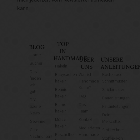
kann.
TOP
BLOG
IN
Home
HANDMADE
ÜBER
UNSERE
Bücher
Häkeln
UNS
ANLEITUNGE
Das
Babysachen
Was ist
Kostenlose
finden
häkeln
Handmade
Schnittmuster
wir
Kultur?
Beanie
Strickmuster
gut!
häkeln
FAQ
Bauanleitungen
DIY
Blume
Das
Szene
Faltanleitungen
häkeln
Team
News
Dein
Mütze
Kontakt
Gewinne
Merkzettel
häkeln
Mediadaten
Gute
Stoffrechner
Kuscheltier
Handmade
Nachrichten!
Stofflexikon