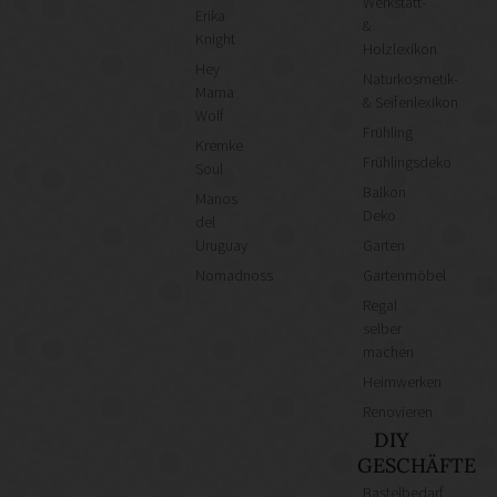
Werkstatt-
Erika
&
Knight
Holzlexikon
Hey
Naturkosmetik-
Mama
& Seifenlexikon
Wolf
Frühling
Kremke
Frühlingsdeko
Soul
Balkon
Manos
Deko
del
Uruguay
Garten
Nomadnoss
Gartenmöbel
Regal
selber
machen
Heimwerken
Renovieren
DIY
GESCHÄFTE
Bastelbedarf