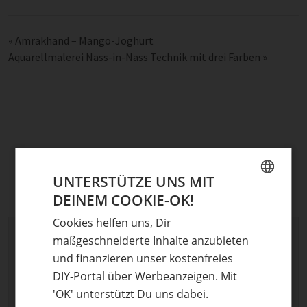
«
Amrakhand – Mango-Joghurt
Aquarellmalerei Nass-in-Nass Technik mit drei Farben
»
UNTERSTÜTZE UNS MIT
DEINEM COOKIE-OK!
GERMAN
Cookies helfen uns, Dir
ENGLISH
Schreibe einen Kommentar
maßgeschneiderte Inhalte anzubieten
und finanzieren unser kostenfreies
Deine E-Mail-Adresse wird nicht veröffentlicht.
DIY-Portal über Werbeanzeigen. Mit
Erforderliche Felder sind mit
*
markiert
'OK' unterstützt Du uns dabei.
Kommentar
*