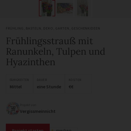
FRÜHLING
,
BASTELN
,
DEKO
,
GARTEN
,
GESCHENKIDEEN
Frühlingsstrauß mit
Ranunkeln, Tulpen und
Hyazinthen
FÄHIGKEITEN
DAUER
KOSTEN
Mittel
eine Stunde
€€
Projekt von
Vergissmeinnicht
Projekt starten
merken