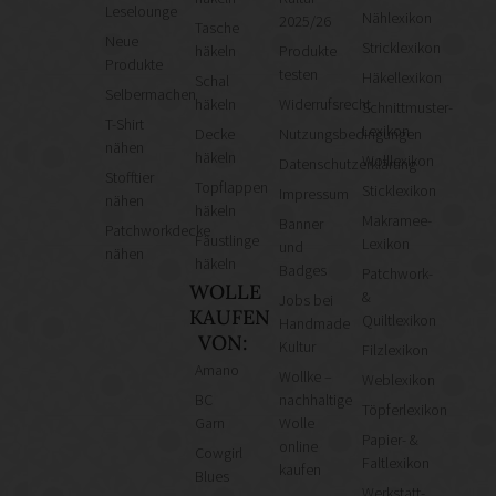
Leselounge
Nählexikon
2025/26
Tasche
Neue
Stricklexikon
häkeln
Produkte
Produkte
testen
Häkellexikon
Schal
Selbermachen
häkeln
Widerrufsrecht
Schnittmuster-
T-Shirt
Lexikon
Decke
Nutzungsbedingungen
nähen
häkeln
Wolllexikon
Datenschutzerklärung
Stofftier
Topflappen
Sticklexikon
Impressum
nähen
häkeln
Makramee-
Banner
Patchworkdecke
Fäustlinge
Lexikon
und
nähen
häkeln
Badges
Patchwork-
WOLLE
&
Jobs bei
KAUFEN
Quiltlexikon
Handmade
VON:
Kultur
Filzlexikon
Amano
Wollke –
Weblexikon
BC
nachhaltige
Töpferlexikon
Garn
Wolle
Papier- &
online
Cowgirl
Faltlexikon
kaufen
Blues
Werkstatt-