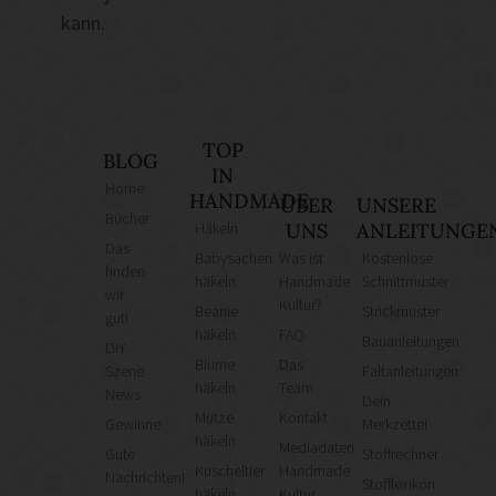
kann.
TOP
BLOG
IN
Home
HANDMADE
ÜBER
UNSERE
Bücher
Häkeln
UNS
ANLEITUNGE
Das
Babysachen
Was ist
Kostenlose
finden
häkeln
Handmade
Schnittmuster
wir
Kultur?
Beanie
Strickmuster
gut!
häkeln
FAQ
Bauanleitungen
DIY
Blume
Das
Szene
Faltanleitungen
häkeln
Team
News
Dein
Mütze
Kontakt
Gewinne
Merkzettel
häkeln
Mediadaten
Gute
Stoffrechner
Kuscheltier
Handmade
Nachrichten!
Stofflexikon
häkeln
Kultur