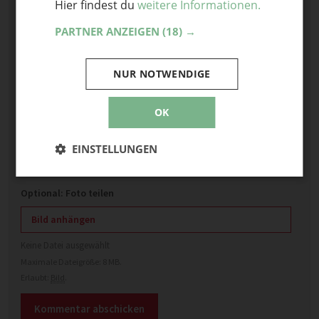
Hier findest du
weitere Informationen.
PARTNER ANZEIGEN
(18) →
NUR NOTWENDIGE
OK
Name
EINSTELLUNGEN
E-Mail
Optional: Foto teilen
Bild anhängen
Keine Datei ausgewählt
Maximale Dateigröße: 8 MB.
Erlaubt:
Bild
.