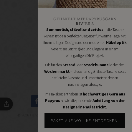
Stoffgeschäfte
Wollgeschäfte
GEHÄKELT MIT PAPYRUSGARN
Handgemachtes
RIVIERA
Schneidereibedarf
Sommerlich, stilvoll und zeitlos
– die Tasche
Riviera
ist dein perfekter Begleiter für warme Tage. Mit
Handarbeitszubehör
ihrem luftigen Design und der modernen
Häkeloptik
DIY
vereint sie Leichtigkeit und Eleganz in einem
Online
einzigartigen DIY-Projekt.
Shops
Ob für den
Strand
, den
Stadtbummel
oder den
Schmuckzubehör
Wochenmarkt
– diese handgehäkelte Tasche setzt
Nähmaschinen
natürliche Akzente und unterstreicht deinen
nachhaltigen Lifestyle.
Im Häkelset enthalten ist
hochwertiges Garn aus
Papyrus
sowie die passende
Anleitung von der
Designerin Paulastrickt
.
© 2026 Handmade Kultur - DIY Community - Schöne Dinge
selbermachen.
PAKET AUF WOLLKE ENTDECKEN!