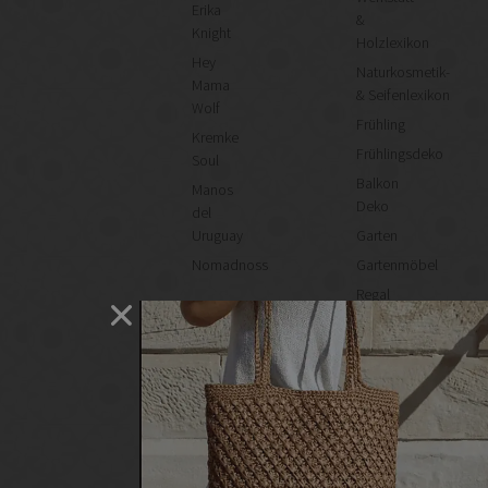
Erika
&
Knight
Holzlexikon
Hey
Naturkosmetik-
Mama
& Seifenlexikon
Wolf
Frühling
Kremke
Frühlingsdeko
Soul
Balkon
Manos
Deko
del
Uruguay
Garten
Nomadnoss
Gartenmöbel
Regal
selber
machen
Heimwerken
Renovieren
DIY
GESCHÄFTE
Bastelbedarf