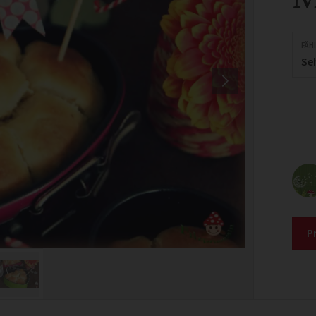
FÄH
Se
P