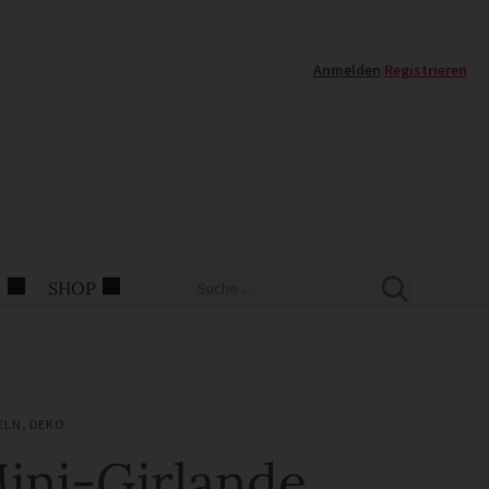
Anmelden
|
Registrieren
E
SHOP
ELN
,
DEKO
ini-Girlande