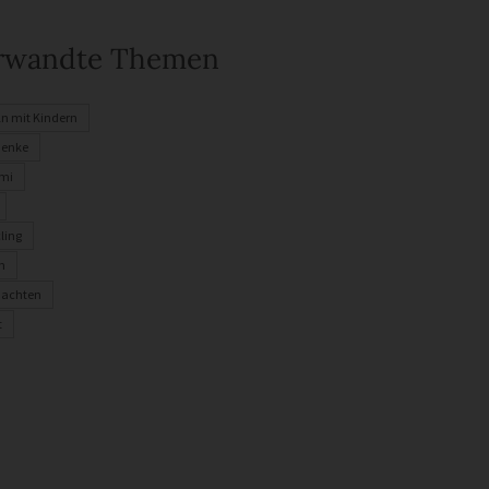
rwandte Themen
ln mit Kindern
henke
mi
ling
n
nachten
t