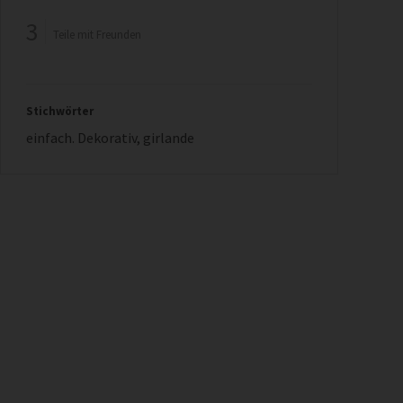
3
Teile mit Freunden
Stichwörter
einfach. Dekorativ
,
girlande