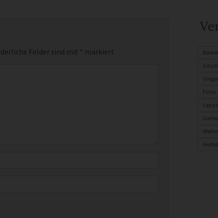
Ve
derliche Felder sind mit
*
markiert
Baste
Gesc
Origa
Fimo
Upcyc
Garte
Weih
Herbs