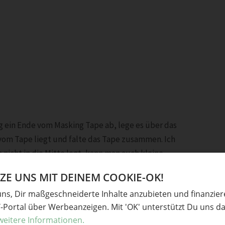
 ein Ende vom Masking Tape ab, lege es über das
e vom Tape liegt und falte das Tape zusammen. Ich
 nicht in die Mitte legt, kann man auch kleine
en um Zahnstocher oder andere Stäbchen
E UNS MIT DEINEM COOKIE-OK!
falls.
uns, Dir maßgeschneiderte Inhalte anzubieten und finanzie
Y-Portal über Werbeanzeigen. Mit 'OK' unterstützt Du uns da
weitere Informationen.