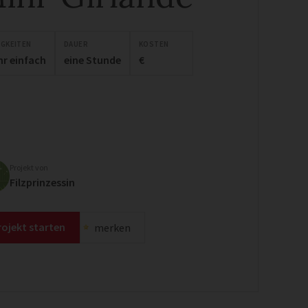
IGKEITEN
DAUER
KOSTEN
hr einfach
eine Stunde
€
Projekt von
Filzprinzessin
rojekt starten
merken