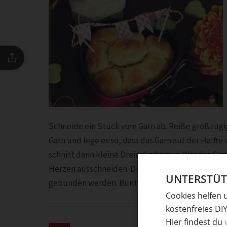
Schneide ein Stück vom Garn ab. Reiße großzügig
Garn und lege es so, dass das Garn auf der Hälft
schnitt dann kleine Dreiecke heraus. Wer das Garn
Herzen ausschneiden. Die Enden vom Garn könn
UNTERSTÜTZ
gebunden werden. Bunte Lolli-Stiele gehen eben
Cookies helfen 
kostenfreies DI
Hier findest du