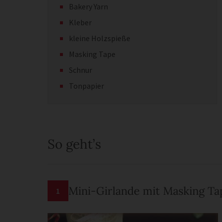
Bakery Yarn
Kleber
kleine Holzspieße
Masking Tape
Schnur
Tonpapier
So geht’s
Mini-Girlande mit Masking Ta
1