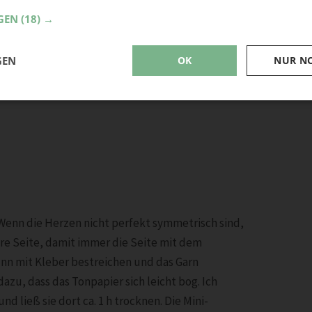
GEN
(18) →
GEN
OK
NUR N
Wenn die Herzen nicht perfekt symmetrisch sind,
re Seite, damit immer die Seite mit dem
dünn mit Kleber bestreichen und das Garn
azu, dass das Tonpapier sich leicht bog. Ich
d ließ sie dort ca. 1 h trocknen. Die Mini-