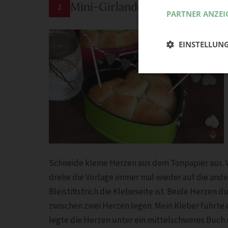
Mini-Girlande mit Herzen
2
PARTNER ANZEI
EINSTELLUN
Schneide kleine Herzen aus dem Tonpapier aus. 
drehe die Vorlage immer mal wieder auf die ande
Bleistiftstrich die Klebeseite ist. Beide Herzen 
zwischen zwei Herzen legen. Mein Kleber führte d
legte die Herzen unter ein mittelschweres Buch un