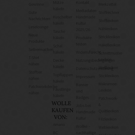
Mütze
Kontakt
Gewinne
Merkzettel
häkeln
Mediadaten
Gute
Stoffrechner
Kuscheltier
Handmade
Nachrichten!
Stofflexikon
häkeln
Kultur
Leselounge
Nählexikon
2025/26
Tasche
Neue
Stricklexikon
häkeln
Produkte
Produkte
testen
Häkellexikon
Schal
Selbermachen
häkeln
Widerrufsrecht
Schnittmuster-
T-Shirt
Lexikon
Decke
Nutzungsbedingungen
nähen
häkeln
Wolllexikon
Datenschutzerklärung
Stofftier
Topflappen
Sticklexikon
Impressum
nähen
häkeln
Makramee-
Banner
Patchworkdecke
Fäustlinge
Lexikon
und
nähen
häkeln
Badges
Patchwork-
WOLLE
&
Jobs bei
KAUFEN
Quiltlexikon
Handmade
VON:
Kultur
Filzlexikon
Amano
Wollke –
Weblexikon
BC
nachhaltige