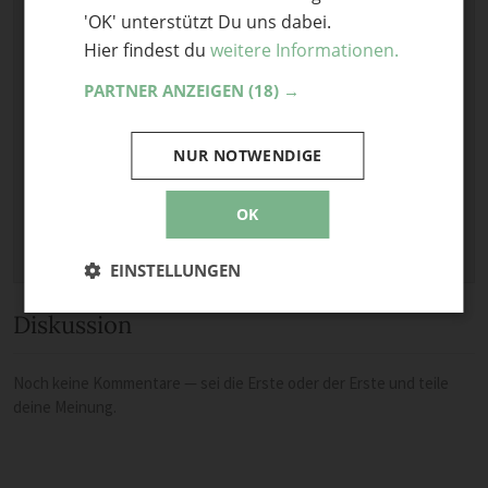
'OK' unterstützt Du uns dabei.
Optional: Foto teilen
Hier findest du
weitere Informationen.
Bild anhängen
PARTNER ANZEIGEN
(18) →
Keine Datei ausgewählt
Maximale Dateigröße: 8 MB.
NUR NOTWENDIGE
Erlaubt:
Bild
.
OK
EINSTELLUNGEN
Diskussion
Noch keine Kommentare — sei die Erste oder der Erste und teile
deine Meinung.