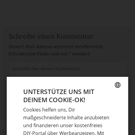
Schreibe einen Kommentar
Deine E-Mail-Adresse wird nicht veröffentlicht.
Erforderliche Felder sind mit
*
markiert
Kommentar
*
UNTERSTÜTZE UNS MIT
DEINEM COOKIE-OK!
GERMAN
Cookies helfen uns, Dir
ENGLISH
maßgeschneiderte Inhalte anzubieten
Name
und finanzieren unser kostenfreies
DIY-Portal über Werbeanzeigen. Mit
E-Mail