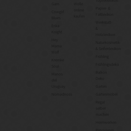
Töpferlexikon
Garn
Wolle
Papier- &
online
Cowgirl
Faltlexikon
kaufen
Blues
Werkstatt-
Erika
&
Knight
Holzlexikon
Hey
Naturkosmetik-
Mama
& Seifenlexikon
Wolf
Frühling
Kremke
Frühlingsdeko
Soul
Balkon
Manos
Deko
del
Uruguay
Garten
Nomadnoss
Gartenmöbel
Regal
selber
machen
Heimwerken
Renovieren