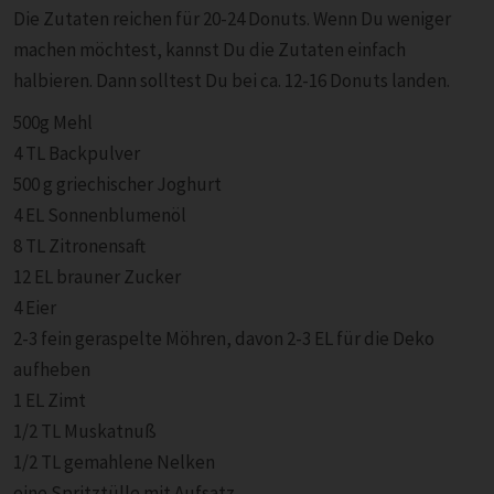
Die Zutaten reichen für 20-24 Donuts. Wenn Du weniger
machen möchtest, kannst Du die Zutaten einfach
halbieren. Dann solltest Du bei ca. 12-16 Donuts landen.
500g Mehl
4 TL Backpulver
500 g griechischer Joghurt
4 EL Sonnenblumenöl
8 TL Zitronensaft
12 EL brauner Zucker
4 Eier
2-3 fein geraspelte Möhren, davon 2-3 EL für die Deko
aufheben
1 EL Zimt
1/2 TL Muskatnuß
1/2 TL gemahlene Nelken
eine Spritztülle mit Aufsatz