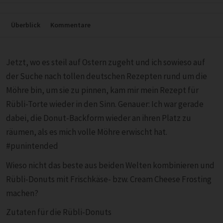
Überblick
Kommentare
Jetzt, wo es steil auf Ostern zugeht und ich sowieso auf
der Suche nach tollen deutschen Rezepten rund um die
Möhre bin, um sie zu pinnen, kam mir mein Rezept für
Rübli-Torte wieder in den Sinn. Genauer: Ich war gerade
dabei, die Donut-Backform wieder an ihren Platz zu
räumen, als es mich volle Möhre erwischt hat.
#punintended
Wieso nicht das beste aus beiden Welten kombinieren und
Rübli-Donuts mit Frischkäse- bzw. Cream Cheese Frosting
machen?
Zutaten für die Rübli-Donuts