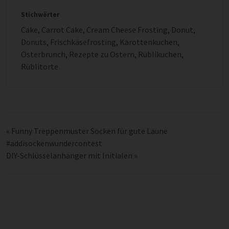
Stichwörter
Cake
,
Carrot Cake
,
Cream Cheese Frosting
,
Donut
,
Donuts
,
Frischkäsefrosting
,
Karottenkuchen
,
Osterbrunch
,
Rezepte zu Ostern
,
Rüblikuchen
,
Rüblitorte
«
Funny Treppenmuster Socken für gute Laune
#addisockenwundercontest
DIY-Schlüsselanhänger mit Initialen
»