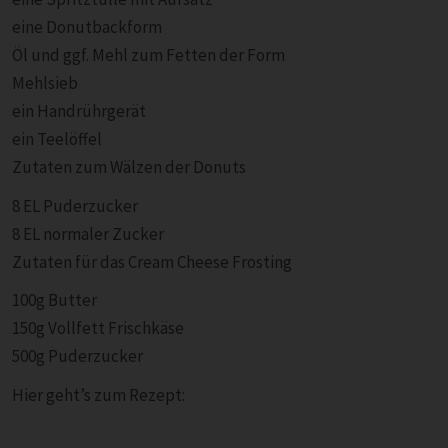
eine Donutbackform
Öl und ggf. Mehl zum Fetten der Form
Mehlsieb
ein Handrührgerät
ein Teelöffel
Zutaten zum Wälzen der Donuts
8 EL Puderzucker
8 EL normaler Zucker
Zutaten für das Cream Cheese Frosting
100g Butter
150g Vollfett Frischkäse
500g Puderzucker
Hier geht’s zum Rezept: