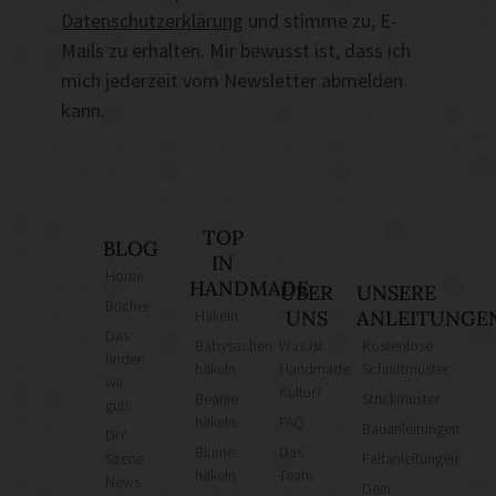
Datenschutzerklärung
und stimme zu, E-
Mails zu erhalten. Mir bewusst ist, dass ich
mich jederzeit vom Newsletter abmelden
kann.
TOP
BLOG
IN
Home
HANDMADE
ÜBER
UNSERE
Bücher
Häkeln
UNS
ANLEITUNGE
Das
Babysachen
Was ist
Kostenlose
finden
häkeln
Handmade
Schnittmuster
wir
Kultur?
Beanie
Strickmuster
gut!
häkeln
FAQ
Bauanleitungen
DIY
Blume
Das
Szene
Faltanleitungen
häkeln
Team
News
Dein