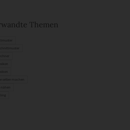
rwandte Themen
ttmuster
chnittmuster
rechner
exikon
xikon
e selber machen
r nähen
ling