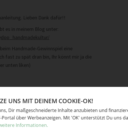
nanleitung. Lieben Dank dafür!!
bt es in meinem Blog unter:
tydoo_handmadekultur/
ch beim Handmade-Gewinnspiel eine
ast zu spät dran bin, Ihr könnt mir ja die
r unten liken)
E UNS MIT DEINEM COOKIE-OK!
uns, Dir maßgeschneiderte Inhalte anzubieten und finanzie
Y-Portal über Werbeanzeigen. Mit 'OK' unterstützt Du uns da
Werkzeug
weitere Informationen.