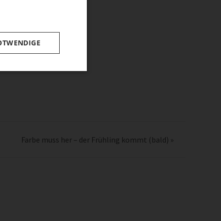
OTWENDIGE
Farbe muss her – der Frühling kommt (bald)
»