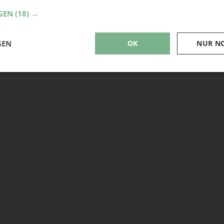
Nähmaschine
GEN
(18) →
Schere
GEN
OK
NUR N