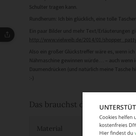
Schulter tragen kann.
Rundherum: Ich bin glücklich, eine tolle Tasche
Ein paar Bilder und mehr Text/Erläuterungen gi
http://www.vielweib.de/2014/01/shopper_pat
Also ein großer Glückstreffer wäre es, wenn i
Nähmaschine gewinnen würde… – auch wenn ich f
Daumendrücken (und natürlich meine Tasche hie
:-)
Das brauchst du
UNTERSTÜTZ
Cookies helfen 
kostenfreies DI
Material
Hier findest du