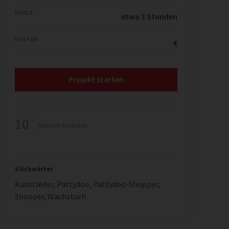
DAUER
etwa 3 Stunden
KOSTEN
€
Projekt starten
10
Teile mit Freunden
Stichwörter
Kunstleder
,
Pattydoo
,
Pattydoo-Shopper
,
Shopper
,
Wachstuch