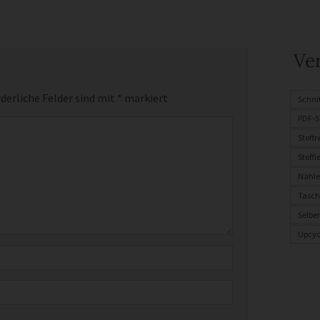
Ve
derliche Felder sind mit
*
markiert
Schni
PDF-S
Stoff
Stoffl
Nähle
Tasch
Selbe
Upcyc