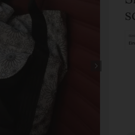
s
FÄH
Ei