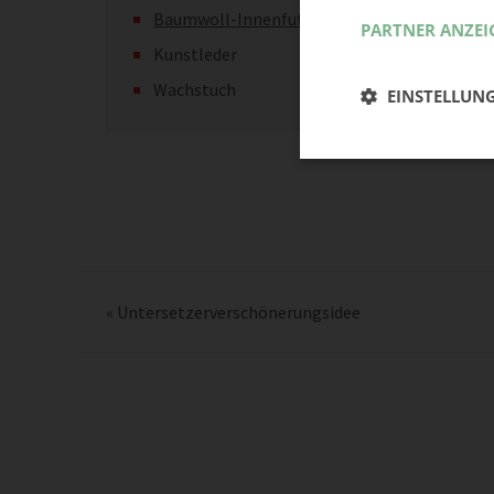
Baumwoll-Innenfutter
PARTNER ANZEI
Kunstleder
Wachstuch
EINSTELLUN
«
Untersetzerverschönerungsidee