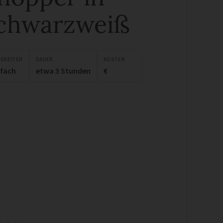
chwarzweiß
IGKEITEN
DAUER
KOSTEN
nfach
etwa 3 Stunden
€