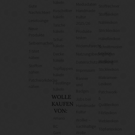
häkeln
Mediadaten
Gute
Stoffrechner
Kuscheltier
Handmade
Nachrichten!
Stofflexikon
häkeln
Kultur
Leselounge
Nählexikon
2025/26
Tasche
Neue
Stricklexikon
häkeln
Produkte
Produkte
testen
Häkellexikon
Schal
Selbermachen
häkeln
Widerrufsrecht
Schnittmuster-
T-Shirt
Lexikon
Decke
Nutzungsbedingungen
nähen
häkeln
Wolllexikon
Datenschutzerklärung
Stofftier
Topflappen
Sticklexikon
Impressum
nähen
häkeln
Makramee-
Banner
Patchworkdecke
Fäustlinge
Lexikon
und
nähen
häkeln
Badges
Patchwork-
WOLLE
&
Jobs bei
KAUFEN
Quiltlexikon
Handmade
VON:
Kultur
Filzlexikon
Amano
Wollke –
Weblexikon
BC
nachhaltige
Töpferlexikon
Garn
Wolle