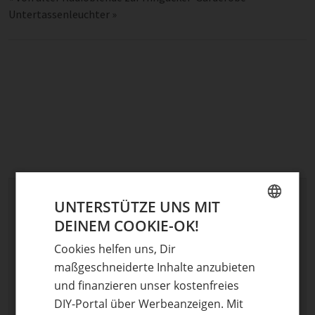
Untertassenleuchter
»
Schreibe einen Kommentar
UNTERSTÜTZE UNS MIT
DEINEM COOKIE-OK!
Deine E-Mail-Adresse wird nicht veröffentlicht.
GERMAN
Erforderliche Felder sind mit
*
markiert
Cookies helfen uns, Dir
ENGLISH
maßgeschneiderte Inhalte anzubieten
Kommentar
*
und finanzieren unser kostenfreies
DIY-Portal über Werbeanzeigen. Mit