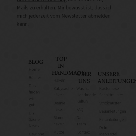
Mails zu erhalten. Mir bewusst ist, dass ich
mich jederzeit vom Newsletter abmelden
kann.
TOP
BLOG
IN
Home
HANDMADE
ÜBER
UNSERE
Bücher
Häkeln
UNS
ANLEITUNGE
Das
Babysachen
Was ist
Kostenlose
finden
häkeln
Handmade
Schnittmuster
wir
Kultur?
Beanie
Strickmuster
gut!
häkeln
FAQ
Bauanleitungen
DIY
Blume
Das
Szene
Faltanleitungen
häkeln
Team
News
Dein
Mütze
Kontakt
Gewinne
Merkzettel