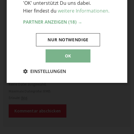
'OK' unterstützt Du uns dabei.
Hier findest du
weitere Informationen.
PARTNER ANZEIGEN
(18) →
Name
NUR NOTWENDIGE
E-Mail
OK
Optional: Foto teilen
EINSTELLUNGEN
Bild anhängen
Keine Datei ausgewählt
Maximale Dateigröße: 8 MB.
Erlaubt:
Bild
.