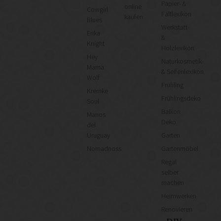
Papier- &
online
Cowgirl
Faltlexikon
kaufen
Blues
Werkstatt-
Erika
&
Knight
Holzlexikon
Hey
Naturkosmetik-
Mama
& Seifenlexikon
Wolf
Frühling
Kremke
Frühlingsdeko
Soul
Balkon
Manos
Deko
del
Uruguay
Garten
Nomadnoss
Gartenmöbel
Regal
selber
machen
Heimwerken
Renovieren