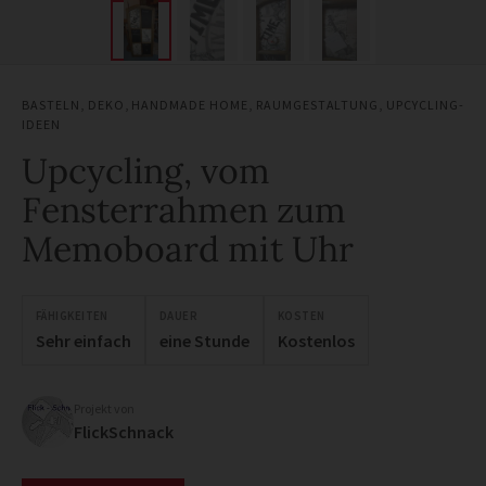
BASTELN
,
DEKO
,
HANDMADE HOME
,
RAUMGESTALTUNG
,
UPCYCLING-
IDEEN
Upcycling, vom
Fensterrahmen zum
Memoboard mit Uhr
FÄHIGKEITEN
DAUER
KOSTEN
Sehr einfach
eine Stunde
Kostenlos
Projekt von
FlickSchnack