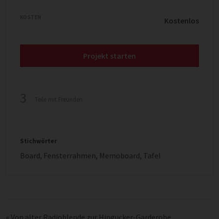
KOSTEN
Kostenlos
Projekt starten
3
Teile mit Freunden
Stichwörter
Board
,
Fensterrahmen
,
Memoboard
,
Tafel
«
Von alter Radioblende zur Hingucker-Garderobe