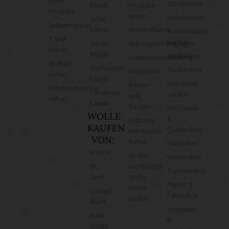
Neue
Stricklexikon
häkeln
Produkte
Produkte
testen
Häkellexikon
Schal
Selbermachen
häkeln
Widerrufsrecht
Schnittmuster-
T-Shirt
Lexikon
Decke
Nutzungsbedingungen
nähen
häkeln
Wolllexikon
Datenschutzerklärung
Stofftier
Topflappen
Sticklexikon
Impressum
nähen
häkeln
Makramee-
Banner
Patchworkdecke
Fäustlinge
Lexikon
und
nähen
häkeln
Badges
Patchwork-
WOLLE
&
Jobs bei
KAUFEN
Quiltlexikon
Handmade
VON:
Kultur
Filzlexikon
Amano
Wollke –
Weblexikon
BC
nachhaltige
Töpferlexikon
Garn
Wolle
Papier- &
online
Cowgirl
Faltlexikon
kaufen
Blues
Werkstatt-
Erika
&
Knight