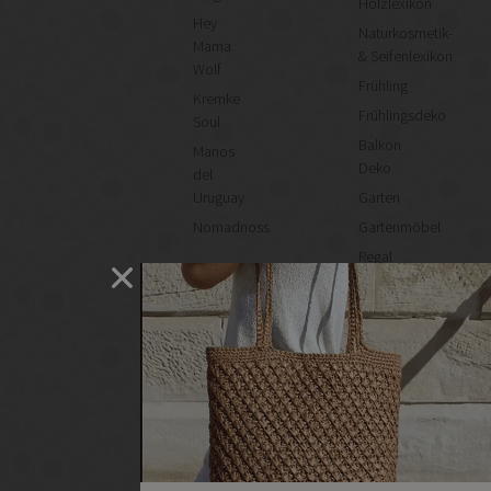
Holzlexikon
Hey
Naturkosmetik-
Mama
& Seifenlexikon
Wolf
Frühling
Kremke
Frühlingsdeko
Soul
Balkon
Manos
Deko
del
Uruguay
Garten
Nomadnoss
Gartenmöbel
Regal
selber
machen
Heimwerken
Renovieren
DIY
GESCHÄFTE
Bastelbedarf
Stoffgeschäfte