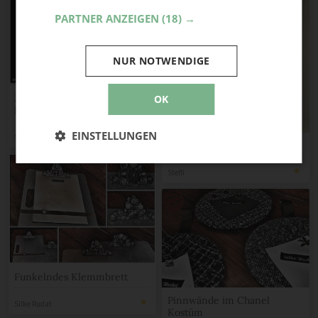
PARTNER ANZEIGEN
(18) →
NUR NOTWENDIGE
Jeans Pinnwand (upcycling
OK
Project)
EINSTELLUNGEN
Steffi
Memoboard aus Lamellentür
Steffi
Funkelndes Klemmbrett
Pinnwände im Chanel
Silke Rudat
Kostüm