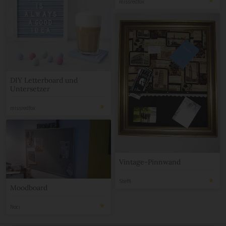
missredfox
DIY Letterboard und
Untersetzer
missredfox
Vintage-Pinnwand
Steffi
Moodboard
Noci