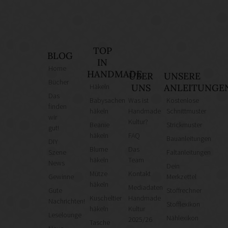
TOP
BLOG
IN
Home
HANDMADE
ÜBER
UNSERE
Bücher
Häkeln
UNS
ANLEITUNGE
Das
Babysachen
Was ist
Kostenlose
finden
häkeln
Handmade
Schnittmuster
wir
Kultur?
Beanie
Strickmuster
gut!
häkeln
FAQ
Bauanleitungen
DIY
Blume
Das
Szene
Faltanleitungen
häkeln
Team
News
Dein
Mütze
Kontakt
Gewinne
Merkzettel
häkeln
Mediadaten
Gute
Stoffrechner
Kuscheltier
Handmade
Nachrichten!
Stofflexikon
häkeln
Kultur
Leselounge
Nählexikon
2025/26
Tasche