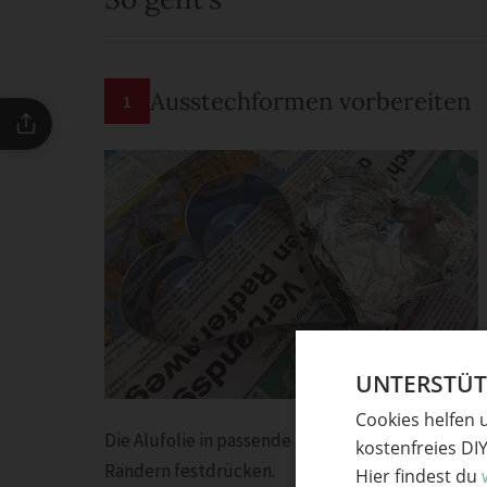
Ausstechformen vorbereiten
1
UNTERSTÜTZ
Cookies helfen 
Die Alufolie in passende Stücke reißen oder sch
kostenfreies DI
Rändern festdrücken.
Hier findest du