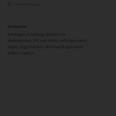
9
Teile mit Freunden
Stichwörter
Anhänger
,
Anleitung
,
Basteln für
Weihnachten
,
DIY
,
mit futter
,
selbstgemacht
,
Vögel
,
Vögel füttern
,
Weihnachtsgeschenk
selber machen