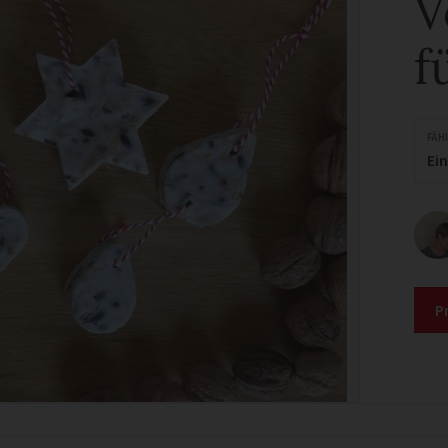
V
f
FÄH
Ei
P