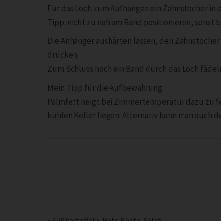
Für das Loch zum Aufhängen ein Zahnstocher in d
Tipp: nicht zu nah am Rand positionieren, sonst b
Die Anhänger aushärten lassen, den Zahnstocher 
drücken.
Zum Schluss noch ein Band durch das Loch fädel
Mein Tipp für die Aufbewahrung:
Palmfett neigt bei Zimmertemperatur dazu zu f
kühlen Keller liegen. Alternativ kann man auch 
«
Süßkartoffeln-Rote Beete-Salat