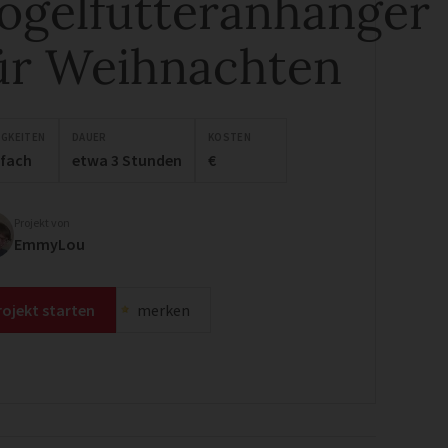
ogelfutteranhänger
ür Weihnachten
IGKEITEN
DAUER
KOSTEN
nfach
etwa 3 Stunden
€
Projekt von
EmmyLou
rojekt starten
merken