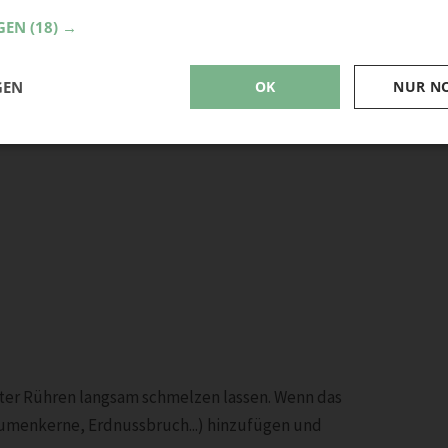
GEN
(18) →
GEN
OK
NUR N
nter Rühren langsam schmelzen lassen. Wenn das
blumenkerne, Erdnussbruch...) hinzufügen und