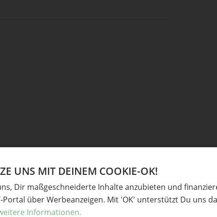
E UNS MIT DEINEM COOKIE-OK!
uns, Dir maßgeschneiderte Inhalte anzubieten und finanzie
neiden, unter die Ausstechform legen und an den
Y-Portal über Werbeanzeigen. Mit 'OK' unterstützt Du uns da
weitere Informationen.