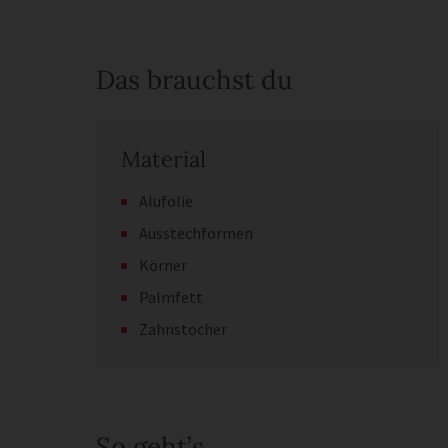
Das brauchst du
Material
Alufolie
Ausstechformen
Körner
Palmfett
Zahnstocher
So geht’s